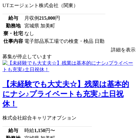
UTエージェント株式会社（関東）
給与
月収例
215,000
円
勤務地
宮城県 加美町
寮・社宅
なし
仕事内容
電子部品系工場での検査・検品 日勤
詳細を表示
募集が停止しています
【未経験でも大丈夫☆】残業は基本的
にナシ♪プライベートも充実♪土日祝
休！
株式会社綜合キャリアオプション
給与
時給
1,150
円〜