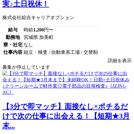
実♪土日祝休！
株式会社綜合キャリアオプション
給与
時給
1,200
円〜
勤務地
宮城県 加美町
寮・社宅
なし
仕事内容
組立・検査 / 自動車系工場 / 交替制
詳細を表示
募集が停止しています
【3分で即マッチ】面接なし×ポチるだ
けで次の仕事に出会える！【短期★3月
末...