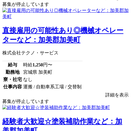
募集が停止しています
直接雇用の可能性あり◎機械オペレー
ターなど：加美郡加美町
株式会社テクノ・サービス
給与
時給
1,250
円〜
勤務地
宮城県 加美町
寮・社宅
なし
仕事内容
運搬 / 自動車系工場 / 交替制
詳細を表示
募集が停止しています
経験者大歓迎☆塗装補助作業など：加
美郡加美町