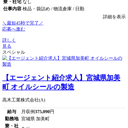
寮・社宅
なし
仕事内容
検品・袋詰め / 物流倉庫 / 日勤
詳細を表示
＼最短45秒で完了／
応募へ進む
詳しく
見る
スペシャル
【エージェント紹介求人】宮城県加美
町 オイルシールの製造
高木工業株式会社(A)
給与
月収例
375,090
円
勤務地
宮城県 加美町
寮・社