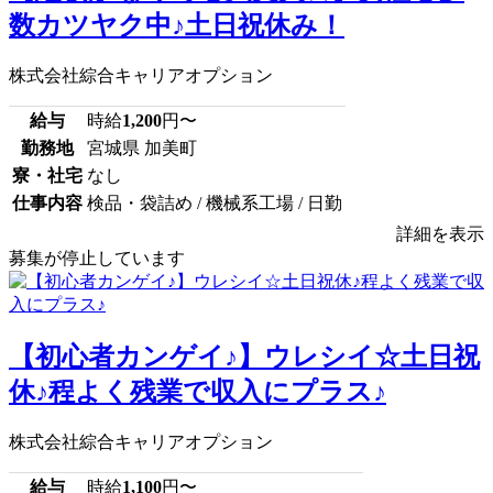
数カツヤク中♪土日祝休み！
株式会社綜合キャリアオプション
給与
時給
1,200
円〜
勤務地
宮城県 加美町
寮・社宅
なし
仕事内容
検品・袋詰め / 機械系工場 / 日勤
詳細を表示
募集が停止しています
【初心者カンゲイ♪】ウレシイ☆土日祝
休♪程よく残業で収入にプラス♪
株式会社綜合キャリアオプション
給与
時給
1,100
円〜