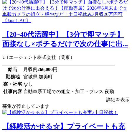
【20~40代活躍中】【3分で即マッチ】
面接なし×ポチるだけで次の仕事に出...
UTエージェント株式会社（関東）
給与
月収例
266,000
円
勤務地
宮城県 加美町
寮・社宅
なし
仕事内容
自動車系工場での組立・加工・プレス 夜勤
詳細を表示
募集が停止しています
【経験活かせる☆】プライベートも充