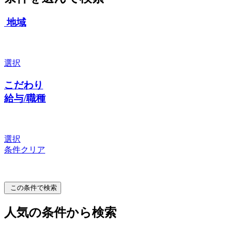
地域
選択
こだわり
給与/職種
選択
条件クリア
この条件で検索
人気の条件から検索