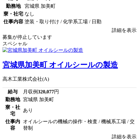
勤務地
宮城県 加美町
寮・社宅
なし
仕事内容
塗装・取り付け / 化学系工場 / 日勤
詳細を表示
募集が停止しています
スペシャル
宮城県加美町 オイルシールの製造
高木工業株式会社(A)
給与
月収例
320,077
円
勤務地
宮城県 加美町
寮・社
あり
宅
仕事内
オイルシールの機械の操作・検査 / 機械系工場 / 交
容
替制
詳細を表示