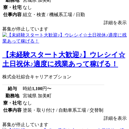
勤務地
宮城県 加美町
寮・社宅
なし
仕事内容
組立・検査 / 機械系工場 / 日勤
詳細を表示
募集が停止しています
【未経験スタート大歓迎♪】ウレシイ☆
土日祝休♪適度に残業あって稼げる！
株式会社綜合キャリアオプション
給与
時給
1,100
円〜
勤務地
宮城県 加美町
寮・社宅
なし
仕事内容
塗装・取り付け / 自動車系工場 / 交替制
詳細を表示
募集が停止しています