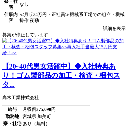
寮・社
なし
宅
仕事内
≪月収24万円・正社員≫機械系工場での組立・機械
容
操作 夜勤
詳細を表示
募集が停止しています
【20~40代男女活躍中】◆入社特典あ
り！ゴム製部品の加工・検査・梱包ス
タ...
高木工業株式会社
給与
月収例
375,090
円
勤務地
宮城県 加美町
寮・社宅
あり（無料）