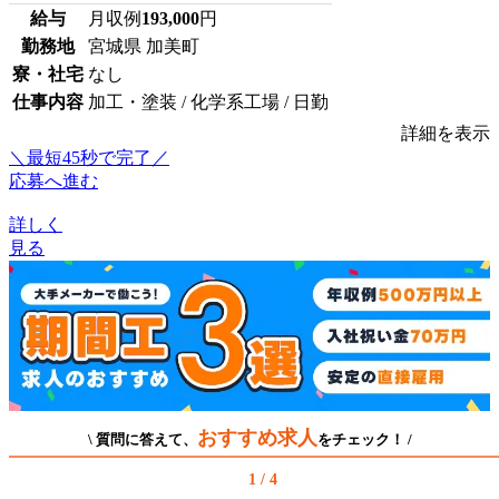
給与
月収例
193,000
円
勤務地
宮城県 加美町
寮・社宅
なし
仕事内容
加工・塗装 / 化学系工場 / 日勤
詳細を表示
＼最短45秒で完了／
応募へ進む
詳しく
見る
おすすめ求人
\ 質問に答えて、
をチェック！ /
1 / 4