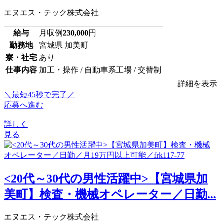
エヌエス・テック株式会社
給与
月収例
230,000
円
勤務地
宮城県 加美町
寮・社宅
あり
仕事内容
加工・操作 / 自動車系工場 / 交替制
詳細を表示
＼最短45秒で完了／
応募へ進む
詳しく
見る
<20代～30代の男性活躍中>【宮城県加
美町】検査・機械オペレーター／日勤...
エヌエス・テック株式会社