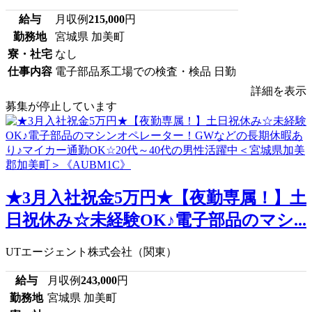
給与
月収例
215,000
円
勤務地
宮城県 加美町
寮・社宅
なし
仕事内容
電子部品系工場での検査・検品 日勤
詳細を表示
募集が停止しています
★3月入社祝金5万円★【夜勤専属！】土
日祝休み☆未経験OK♪電子部品のマシ...
UTエージェント株式会社（関東）
給与
月収例
243,000
円
勤務地
宮城県 加美町