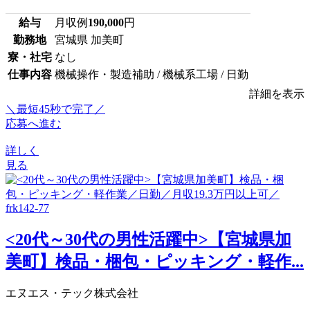
給与
月収例
190,000
円
勤務地
宮城県 加美町
寮・社宅
なし
仕事内容
機械操作・製造補助 / 機械系工場 / 日勤
詳細を表示
＼最短45秒で完了／
応募へ進む
詳しく
見る
<20代～30代の男性活躍中>【宮城県加
美町】検品・梱包・ピッキング・軽作...
エヌエス・テック株式会社