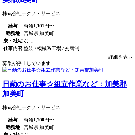
株式会社テクノ・サービス
給与
時給
1,101
円〜
勤務地
宮城県 加美町
寮・社宅
なし
仕事内容
塗装 / 機械系工場 / 交替制
詳細を表示
募集が停止しています
日勤のお仕事☆組立作業など：加美郡
加美町
株式会社テクノ・サービス
給与
時給
1,200
円〜
勤務地
宮城県 加美町
寮・社宅
なし