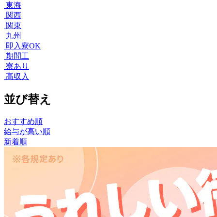
東海
関西
関東
九州
即入寮OK
期間工
寮あり
高収入
並び替え
おすすめ順
給与が高い順
新着順