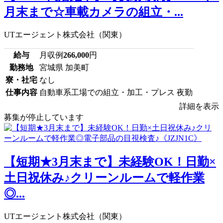
月末まで☆車載カメラの組立・...
UTエージェント株式会社（関東）
給与
月収例
266,000
円
勤務地
宮城県 加美町
寮・社宅
なし
仕事内容
自動車系工場での組立・加工・プレス 夜勤
詳細を表示
募集が停止しています
【短期★3月末まで】未経験OK！日勤×
土日祝休み♪クリーンルームで軽作業
◎...
UTエージェント株式会社（関東）