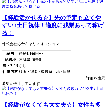
【経験活かせる☆】先の予定も立てや
すい♪土日祝休！適度に残業あって稼げ
る！
株式会社綜合キャリアオプション
給与
時給
1,100
円〜
勤務地
宮城県 加美町
寮・社宅
なし
仕事内容
検査・塗装 / 機械系工場 / 日勤
詳細を表示
募集が停止しています
【経験がなくても大丈夫☆】女性も多