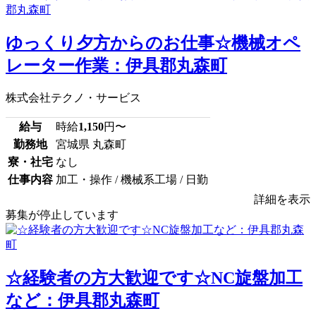
ゆっくり夕方からのお仕事☆機械オペ
レーター作業：伊具郡丸森町
株式会社テクノ・サービス
給与
時給
1,150
円〜
勤務地
宮城県 丸森町
寮・社宅
なし
仕事内容
加工・操作 / 機械系工場 / 日勤
詳細を表示
募集が停止しています
☆経験者の方大歓迎です☆NC旋盤加工
など：伊具郡丸森町