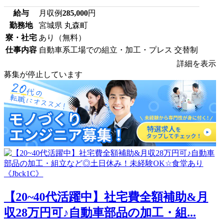
給与
月収例
285,000
円
勤務地
宮城県 丸森町
寮・社宅
あり（無料）
仕事内容
自動車系工場での組立・加工・プレス 交替制
詳細を表示
募集が停止しています
【20~40代活躍中】社宅費全額補助&月
収28万円可♪自動車部品の加工・組...