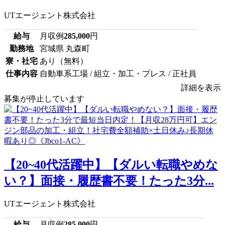
UTエージェント株式会社
給与
月収例
285,000
円
勤務地
宮城県 丸森町
寮・社宅
あり（無料）
仕事内容
自動車系工場 / 組立・加工・プレス / 正社員
詳細を表示
募集が停止しています
【20~40代活躍中】【ダルい転職やめな
い？】面接・履歴書不要！たった3分...
UTエージェント株式会社
給与
月収例
285,000
円