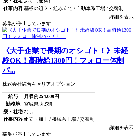
寮・社宅
あり（無料）
仕事内容
基板の組立・組み立て / 自動車系工場 / 交替制
詳細を表示
募集が停止しています
《大手企業で長期のオシゴト！》未経
験OK！高時給1300円！フォロー体制
バ...
株式会社綜合キャリアオプション
給与
月収例
254,000
円
勤務地
宮城県 丸森町
寮・社宅
なし
仕事内容
組立・加工 / 機械系工場 / 交替制
詳細を表示
募集が停止しています