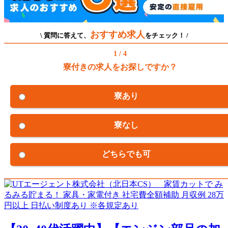
おすすめ求人
\ 質問に答えて、
をチェック！ /
1 / 4
寮付きの求人をお探しですか？
寮あり
寮なし
どちらでも可