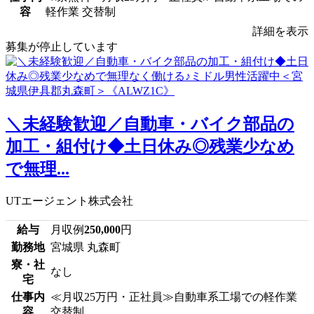
容
軽作業 交替制
詳細を表示
募集が停止しています
＼未経験歓迎／自動車・バイク部品の
加工・組付け◆土日休み◎残業少なめ
で無理...
UTエージェント株式会社
給与
月収例
250,000
円
勤務地
宮城県 丸森町
寮・社
なし
宅
仕事内
≪月収25万円・正社員≫自動車系工場での軽作業
容
交替制