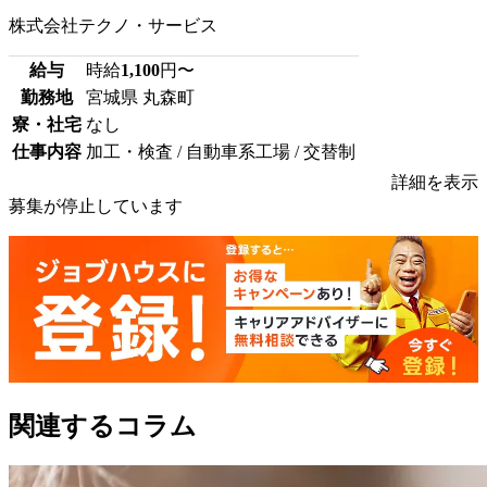
株式会社テクノ・サービス
給与
時給
1,100
円〜
勤務地
宮城県 丸森町
寮・社宅
なし
仕事内容
加工・検査 / 自動車系工場 / 交替制
詳細を表示
募集が停止しています
関連するコラム