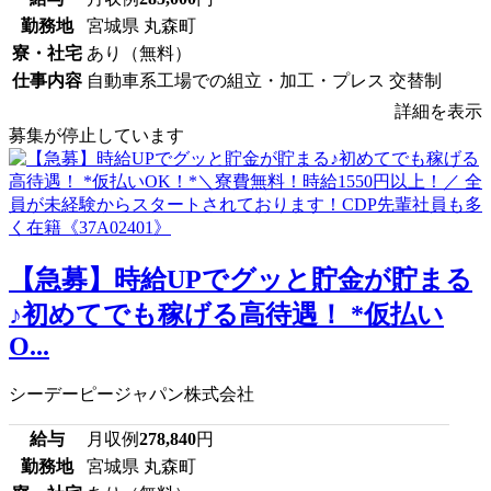
勤務地
宮城県 丸森町
寮・社宅
あり（無料）
仕事内容
自動車系工場での組立・加工・プレス 交替制
詳細を表示
募集が停止しています
【急募】時給UPでグッと貯金が貯まる
♪初めてでも稼げる高待遇！ *仮払い
O...
シーデーピージャパン株式会社
給与
月収例
278,840
円
勤務地
宮城県 丸森町