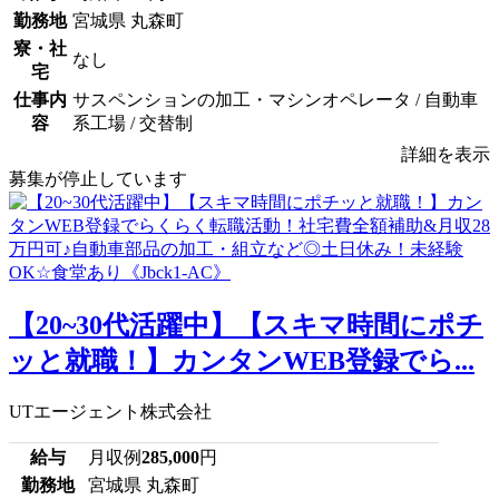
勤務地
宮城県 丸森町
寮・社
なし
宅
仕事内
サスペンションの加工・マシンオペレータ / 自動車
容
系工場 / 交替制
詳細を表示
募集が停止しています
【20~30代活躍中】【スキマ時間にポチ
ッと就職！】カンタンWEB登録でら...
UTエージェント株式会社
給与
月収例
285,000
円
勤務地
宮城県 丸森町