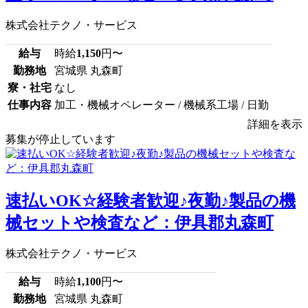
株式会社テクノ・サービス
給与
時給
1,150
円〜
勤務地
宮城県 丸森町
寮・社宅
なし
仕事内容
加工・機械オペレーター / 機械系工場 / 日勤
詳細を表示
募集が停止しています
速払いOK☆経験者歓迎♪夜勤♪製品の機
械セットや検査など：伊具郡丸森町
株式会社テクノ・サービス
給与
時給
1,100
円〜
勤務地
宮城県 丸森町