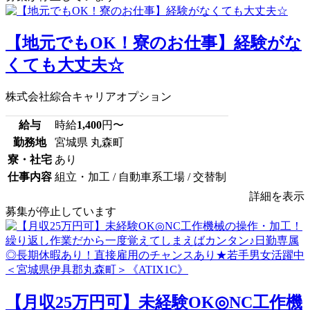
【地元でもOK！寮のお仕事】経験がな
くても大丈夫☆
株式会社綜合キャリアオプション
給与
時給
1,400
円〜
勤務地
宮城県 丸森町
寮・社宅
あり
仕事内容
組立・加工 / 自動車系工場 / 交替制
詳細を表示
募集が停止しています
【月収25万円可】未経験OK◎NC工作機