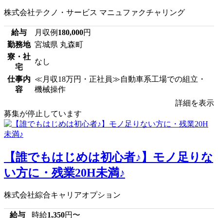
株式会社テクノ・サービス マニュファクチャリング
給与
月収例
180,000
円
勤務地
宮城県 丸森町
寮・社
なし
宅
仕事内
≪月収18万円・正社員≫自動車系工場での組立・
容
機械操作
詳細を表示
募集が停止しています
【誰でもはじめは初心者♪】モノ足りな
い方に・残業20H未満♪
株式会社綜合キャリアオプション
給与
時給
1,350
円〜