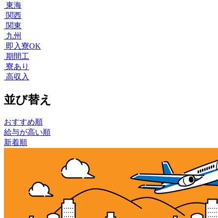
東海
関西
関東
九州
即入寮OK
期間工
寮あり
高収入
並び替え
おすすめ順
給与が高い順
新着順