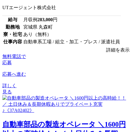
UTエージェント株式会社
給与
月収例
283,000
円
勤務地
宮城県 丸森町
寮・社宅
あり（無料）
仕事内容
自動車系工場 / 組立・加工・プレス / 派遣社員
詳細を表示
無料電話で
応募
応募へ進む
詳しく
見る
自動車部品の製造オペレータ ＼1600円