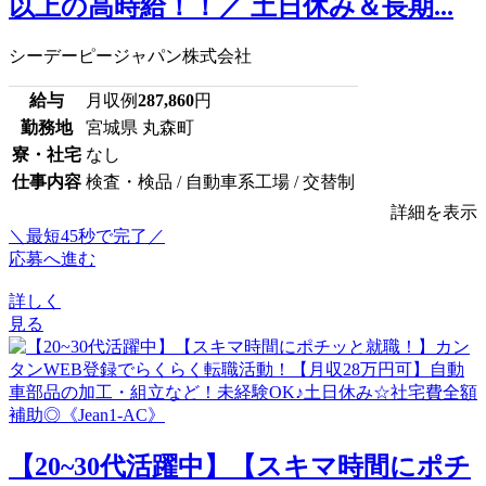
以上の高時給！！／ 土日休み＆長期...
シーデーピージャパン株式会社
給与
月収例
287,860
円
勤務地
宮城県 丸森町
寮・社宅
なし
仕事内容
検査・検品 / 自動車系工場 / 交替制
詳細を表示
＼最短45秒で完了／
応募へ進む
詳しく
見る
【20~30代活躍中】【スキマ時間にポチ