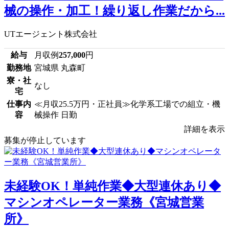
械の操作・加工！繰り返し作業だから...
UTエージェント株式会社
給与
月収例
257,000
円
勤務地
宮城県 丸森町
寮・社
なし
宅
仕事内
≪月収25.5万円・正社員≫化学系工場での組立・機
容
械操作 日勤
詳細を表示
募集が停止しています
未経験OK！単純作業◆大型連休あり◆
マシンオペレーター業務《宮城営業
所》