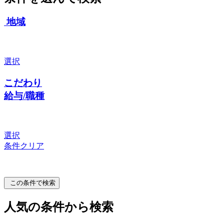
地域
選択
こだわり
給与/職種
選択
条件クリア
この条件で検索
人気の条件から検索