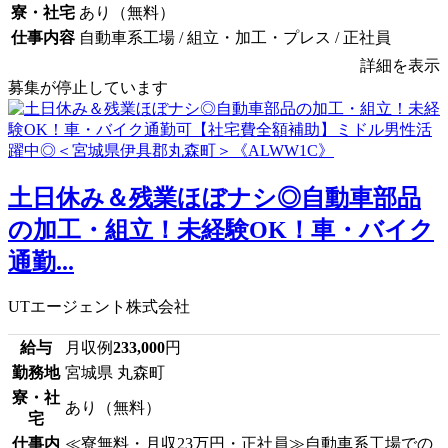
寮・社宅
あり（無料）
仕事内容
自動車系工場 / 組立・加工・プレス / 正社員
詳細を表示
募集が停止しています
土日休み＆残業ほぼナシ◎自動車部品
の加工・組立！未経験OK！車・バイク
通勤...
UTエージェント株式会社
給与
月収例
233,000
円
勤務地
宮城県 丸森町
寮・社
あり（無料）
宅
仕事内
≪寮無料・月収23万円・正社員≫自動車系工場での