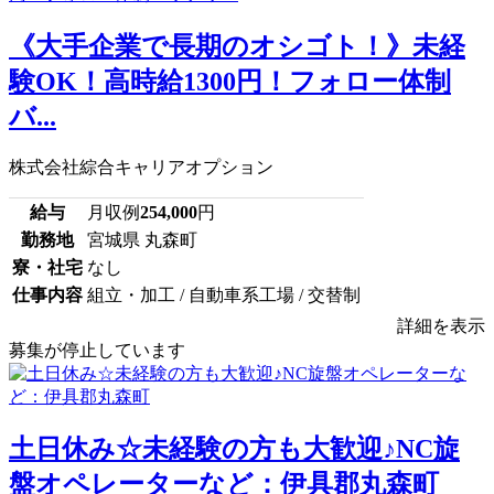
《大手企業で長期のオシゴト！》未経
験OK！高時給1300円！フォロー体制
バ...
株式会社綜合キャリアオプション
給与
月収例
254,000
円
勤務地
宮城県 丸森町
寮・社宅
なし
仕事内容
組立・加工 / 自動車系工場 / 交替制
詳細を表示
募集が停止しています
土日休み☆未経験の方も大歓迎♪NC旋
盤オペレーターなど：伊具郡丸森町