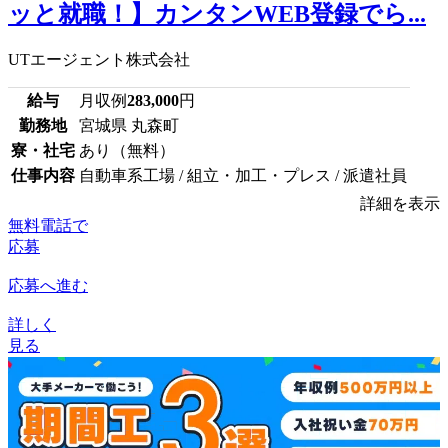
ッと就職！】カンタンWEB登録でら...
UTエージェント株式会社
給与
月収例
283,000
円
勤務地
宮城県 丸森町
寮・社宅
あり（無料）
仕事内容
自動車系工場 / 組立・加工・プレス / 派遣社員
詳細を表示
無料電話で
応募
応募へ進む
詳しく
見る