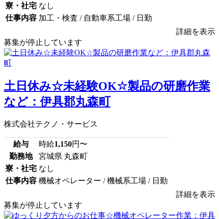
寮・社宅
なし
仕事内容
加工・検査 / 自動車系工場 / 日勤
詳細を表示
募集が停止しています
土日休み☆未経験OK☆製品の研磨作業
など：伊具郡丸森町
株式会社テクノ・サービス
給与
時給
1,150
円〜
勤務地
宮城県 丸森町
寮・社宅
なし
仕事内容
機械オペレーター / 機械系工場 / 日勤
詳細を表示
募集が停止しています