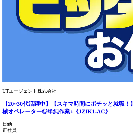
UTエージェント株式会社
【20~30代活躍中】【スキマ時間にポチッと就職
械オペレーター◎単純作業♪《JZIK1-AC》
日勤
正社員