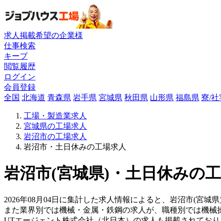
求人掲載希望の企業様
仕事検索
キープ
閲覧履歴
ログイン
会員登録
全国
北海道
青森県
岩手県
宮城県
秋田県
山形県
福島県
寮/
工場・製造業求人
宮城県の工場求人
岩沼市の工場求人
岩沼市・土日休みの工場求人
岩沼市(宮城県)・土日休みの工
2026年08月04日に集計した求人情報によると、岩沼市(宮城
また業界別では機械・金属・鉄鋼の求人が、職種別では機械
UTエージェント株式会社（北日本）の求人も掲載されてお