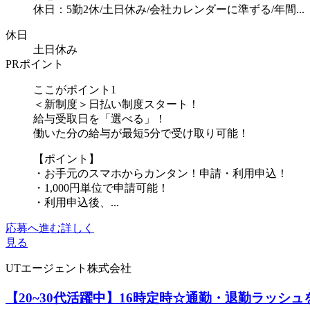
休日：5勤2休/土日休み/会社カレンダーに準ずる/年間...
休日
土日休み
PRポイント
ここがポイント1
＜新制度＞日払い制度スタート！
給与受取日を「選べる」！
働いた分の給与が最短5分で受け取り可能！
【ポイント】
・お手元のスマホからカンタン！申請・利用申込！
・1,000円単位で申請可能！
・利用申込後、...
応募へ進む
詳しく
見る
UTエージェント株式会社
【20~30代活躍中】16時定時☆通勤・退勤ラッシ