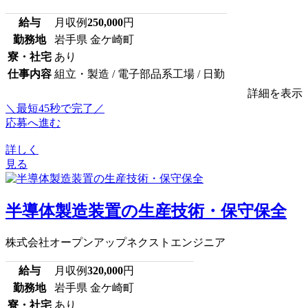
給与
月収例
250,000
円
勤務地
岩手県 金ケ崎町
寮・社宅
あり
仕事内容
組立・製造 / 電子部品系工場 / 日勤
詳細を表示
＼最短45秒で完了／
応募へ進む
詳しく
見る
半導体製造装置の生産技術・保守保全
株式会社オープンアップネクストエンジニア
給与
月収例
320,000
円
勤務地
岩手県 金ケ崎町
寮・社宅
あり