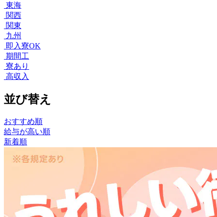
東海
関西
関東
九州
即入寮OK
期間工
寮あり
高収入
並び替え
おすすめ順
給与が高い順
新着順