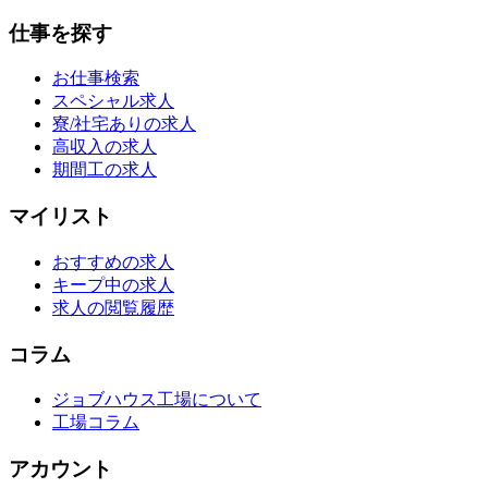
仕事を探す
お仕事検索
スペシャル求人
寮/社宅ありの求人
高収入の求人
期間工の求人
マイリスト
おすすめの求人
キープ中の求人
求人の閲覧履歴
コラム
ジョブハウス工場について
工場コラム
アカウント