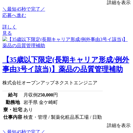
詳細を表示
＼最短45秒で完了／
応募へ進む
詳しく
見る
【35歳以下限定(長期キャリア形成/例外
事由3号イ該当)】薬品の品質管理補助
株式会社オープンアップネクストエンジニア
給与
月収例
250,000
円
勤務地
岩手県 金ケ崎町
寮・社宅
あり
仕事内容
検査・管理 / 製薬化粧品系工場 / 日勤
詳細を表示
＼最短45秒で完了／