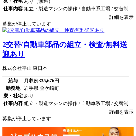
寮・社宅
あり（無料）
仕事内容
組立・製造マシンの操作 / 自動車系工場 / 交替制
詳細を表示
募集が停止しています
2交替/自動車部品の組立・検査/無料送
迎あり
株式会社平山 東日本
給与
月収例
335,676
円
勤務地
岩手県 金ケ崎町
寮・社宅
あり
仕事内容
組立・製造マシンの操作 / 自動車系工場 / 交替制
詳細を表示
募集が停止しています