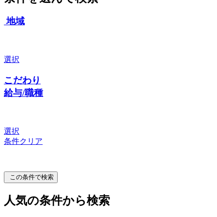
地域
選択
こだわり
給与/職種
選択
条件クリア
この条件で検索
人気の条件から検索