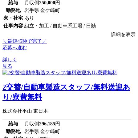
給与
月収例
250,000
円
勤務地
岩手県 金ケ崎町
寮・社宅
あり
仕事内容
組立・加工 / 自動車系工場 / 日勤
詳細を表示
＼最短45秒で完了／
応募へ進む
詳しく
見る
2交替/自動車製造スタッフ/無料送迎あ
り/寮費無料
株式会社平山 東日本
給与
月収例
296,185
円
勤務地
岩手県 金ケ崎町