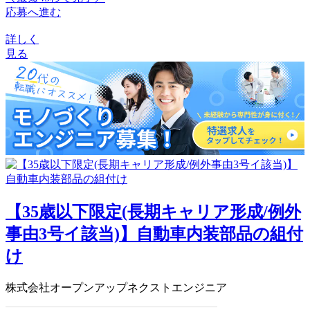
応募へ進む
詳しく
見る
【35歳以下限定(長期キャリア形成/例外
事由3号イ該当)】自動車内装部品の組付
け
株式会社オープンアップネクストエンジニア