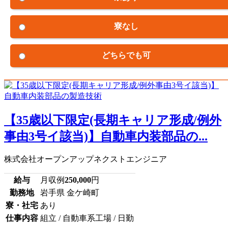
寮なし
どちらでも可
【35歳以下限定(長期キャリア形成/例外
事由3号イ該当)】自動車内装部品の...
株式会社オープンアップネクストエンジニア
給与
月収例
250,000
円
勤務地
岩手県 金ケ崎町
寮・社宅
あり
仕事内容
組立 / 自動車系工場 / 日勤