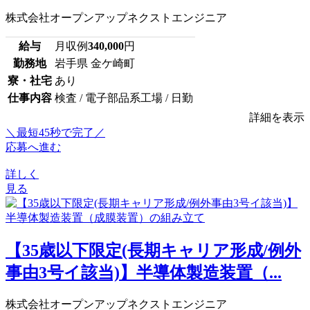
株式会社オープンアップネクストエンジニア
給与
月収例
340,000
円
勤務地
岩手県 金ケ崎町
寮・社宅
あり
仕事内容
検査 / 電子部品系工場 / 日勤
詳細を表示
＼最短45秒で完了／
応募へ進む
詳しく
見る
【35歳以下限定(長期キャリア形成/例外
事由3号イ該当)】半導体製造装置（...
株式会社オープンアップネクストエンジニア