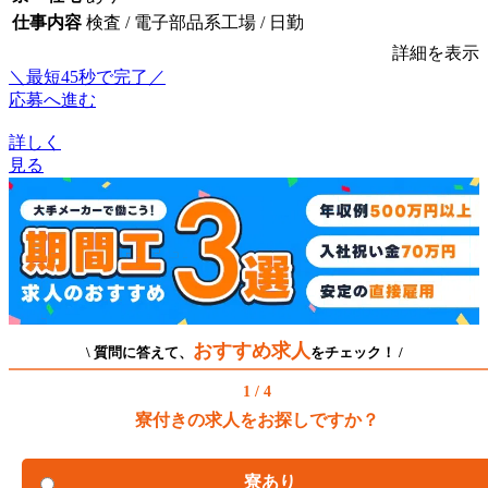
仕事内容
検査 / 電子部品系工場 / 日勤
詳細を表示
＼最短45秒で完了／
応募へ進む
詳しく
見る
おすすめ求人
\ 質問に答えて、
をチェック！ /
1 / 4
寮付きの求人をお探しですか？
寮あり