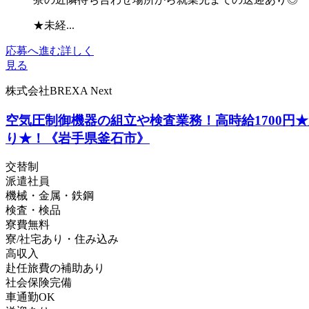
★未経...
応募へ進む
詳しく
見る
株式会社BREXA Next
空気圧制御機器の組立や検査業務！高時給1700
り★！《岩手県釜石市》
交替制
派遣社員
機械・金属・鉄鋼
検査・検品
寮費無料
寮/社宅あり・住み込み
高収入
赴任旅費の補助あり
社会保険完備
車通勤OK