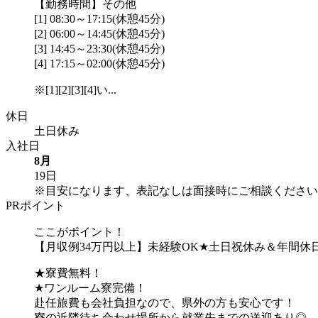
【勤務時間】その他
[1] 08:30～17:15(休憩45分)
[2] 06:00～14:45(休憩45分)
[3] 14:45～23:30(休憩45分)
[4] 17:15～02:00(休憩45分)
※[1][2][3][4]い...
休日
土日休み
入社日
8月
19日
※目安になります、表記なしは面接時にご相談ください
PRポイント
ここがポイント！
【月収例34万円以上】未経験OK★土日祝休み＆年間休日
★寮費無料！
★ワンルーム寮完備！
赴任旅費も会社負担なので、県外の方も安心です！
寮の近隣待ち合わせ場所から就業先までの送迎あり◎