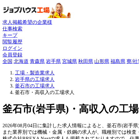
求人掲載希望の企業様
仕事検索
キープ
閲覧履歴
ログイン
会員登録
全国
北海道
青森県
岩手県
宮城県
秋田県
山形県
福島県
寮/
工場・製造業求人
岩手県の工場求人
釜石市の工場求人
釜石市・高収入の工場求人
釜石市(岩手県)・高収入の工場
2026年08月04日に集計した求人情報によると、釜石市(岩手県
また業界別では機械・金属・鉄鋼の求人が、職種別では検査
株式会社BREXA Nextの求人も掲載されておりますので、