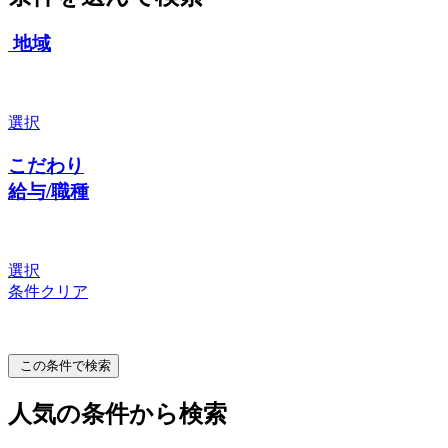
地域
選択
こだわり
給与/職種
選択
条件クリア
この条件で検索
人気の条件から検索