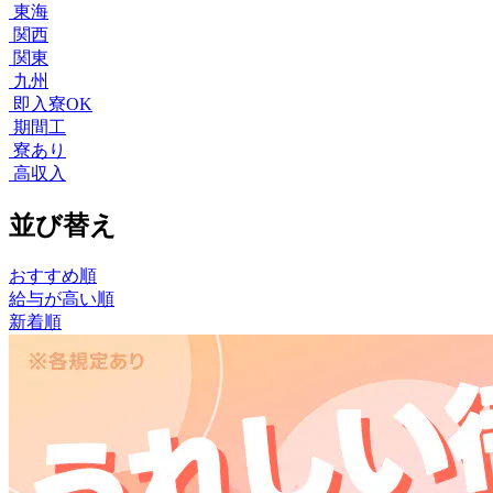
東海
関西
関東
九州
即入寮OK
期間工
寮あり
高収入
並び替え
おすすめ順
給与が高い順
新着順