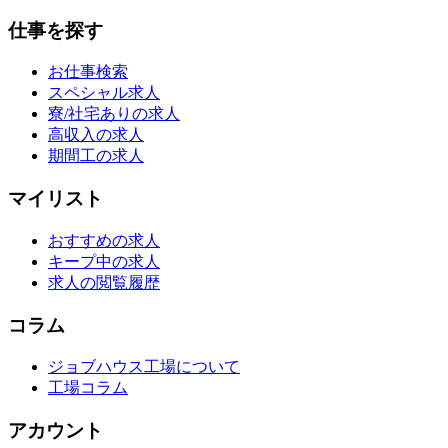
仕事を探す
お仕事検索
スペシャル求人
寮/社宅ありの求人
高収入の求人
期間工の求人
マイリスト
おすすめの求人
キープ中の求人
求人の閲覧履歴
コラム
ジョブハウス工場について
工場コラム
アカウント