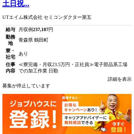
土日祝...
UTエイム株式会社 セミコンダクター第五
給与
月収例
237,187
円
勤務
青森県 鶴田町
地
寮・
あり
社宅
仕事
≪寮完備・月収23.5万円・正社員≫電子部品系工場
内容
での加工作業 日勤
詳細を表示
募集が停止しています