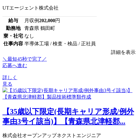
UTエージェント株式会社
給与
月収例
202,000
円
勤務地
青森県 鶴田町
寮・社宅
なし
仕事内容
半導体工場 / 検査・検品 / 正社員
詳細を表示
＼最短45秒で完了／
応募へ進む
詳しく
見る
【35歳以下限定(長期キャリア形成/例外
事由3号イ該当)】【青森県北津軽郡...
株式会社オープンアップネクストエンジニア