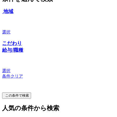
地域
選択
こだわり
給与/職種
選択
条件クリア
この条件で検索
人気の条件から検索