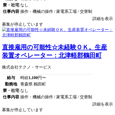
寮・社宅
なし
仕事内容
操作・機械の操作 / 家電系工場 / 交替制
詳細を表示
募集が停止しています
直接雇用の可能性☆未経験ＯＫ。生産
装置オペレーター：北津軽郡鶴田町
株式会社テクノ・サービス
給与
時給
1,100
円〜
勤務地
青森県 鶴田町
寮・社宅
なし
仕事内容
操作・機械の操作 / 家電系工場 / 交替制
詳細を表示
募集が停止しています