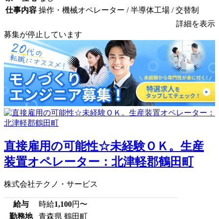
仕事内容
操作・機械オペレーター / 半導体工場 / 交替制
詳細を表示
募集が停止しています
直接雇用の可能性☆未経験ＯＫ。生産
装置オペレーター：北津軽郡鶴田町
株式会社テクノ・サービス
給与
時給
1,100
円〜
勤務地
青森県 鶴田町