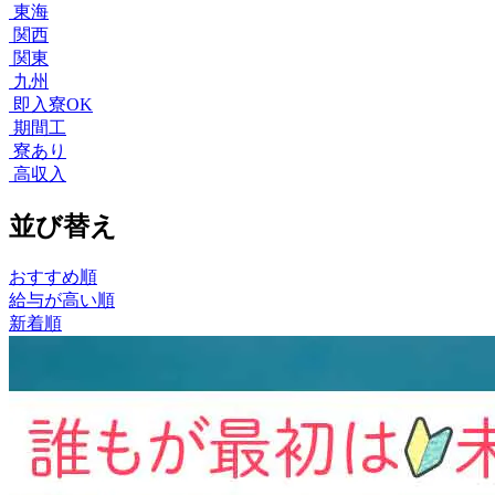
東海
関西
関東
九州
即入寮OK
期間工
寮あり
高収入
並び替え
おすすめ順
給与が高い順
新着順