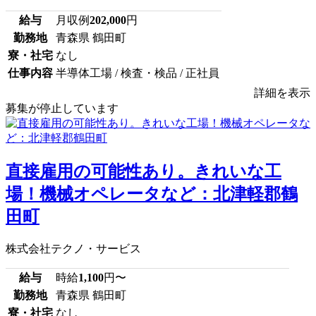
給与
月収例
202,000
円
勤務地
青森県 鶴田町
寮・社宅
なし
仕事内容
半導体工場 / 検査・検品 / 正社員
詳細を表示
募集が停止しています
直接雇用の可能性あり。きれいな工
場！機械オペレータなど：北津軽郡鶴
田町
株式会社テクノ・サービス
給与
時給
1,100
円〜
勤務地
青森県 鶴田町
寮・社宅
なし