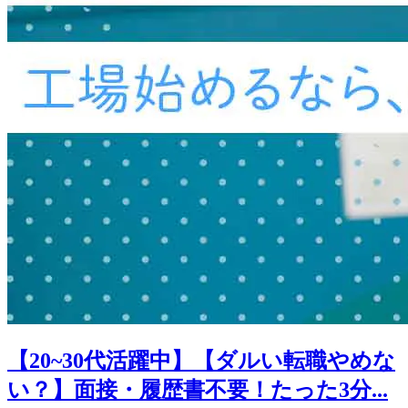
【20~30代活躍中】【ダルい転職やめな
い？】面接・履歴書不要！たった3分...