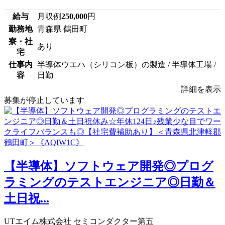
給与
月収例
250,000
円
勤務地
青森県 鶴田町
寮・社
あり
宅
仕事内
半導体ウエハ（シリコン板）の製造 / 半導体工場 /
容
日勤
詳細を表示
募集が停止しています
【半導体】ソフトウェア開発◎プログ
ラミングのテストエンジニア◎日勤＆
土日祝...
UTエイム株式会社 セミコンダクター第五