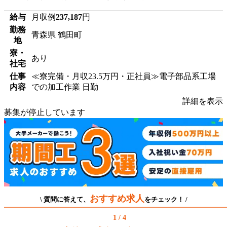
給与
月収例
237,187
円
勤務
青森県 鶴田町
地
寮・
あり
社宅
仕事
≪寮完備・月収23.5万円・正社員≫電子部品系工場
内容
での加工作業 日勤
詳細を表示
募集が停止しています
おすすめ求人
\ 質問に答えて、
をチェック！ /
1 / 4