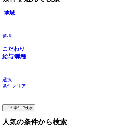
地域
選択
こだわり
給与/職種
選択
条件クリア
この条件で検索
人気の条件から検索