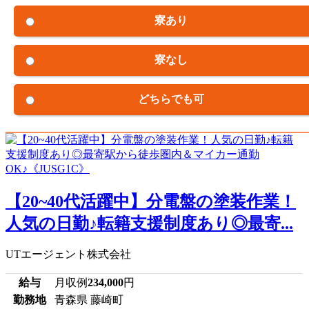
寮あり
寮なし
どちらでも可
【20~40代活躍中】分電盤の塗装作業！
人気の日勤♪転籍支援制度あり◎最寄...
UTエージェント株式会社
給与
月収例
234,000
円
勤務地
青森県 藤崎町