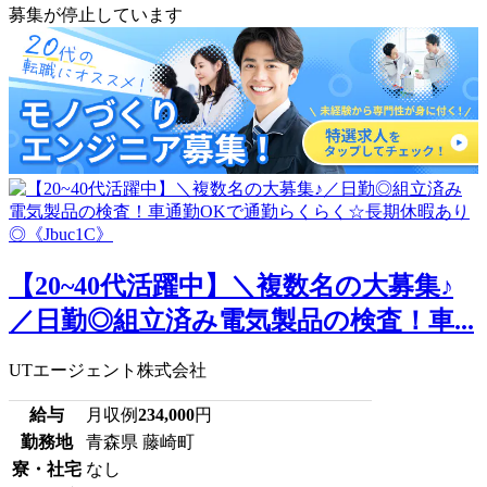
募集が停止しています
【20~40代活躍中】＼複数名の大募集♪
／日勤◎組立済み電気製品の検査！車...
UTエージェント株式会社
給与
月収例
234,000
円
勤務地
青森県 藤崎町
寮・社宅
なし