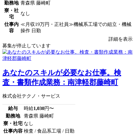
勤務地
青森県 藤崎町
寮・社
なし
宅
仕事内
≪月収19万円・正社員≫機械系工場での組立・機械
容
操作 日勤
詳細を表示
募集が停止しています
あなたのスキルが必要なお仕事。検
査・書類作成業務：南津軽郡藤崎町
株式会社テクノ・サービス
給与
時給
1,030
円〜
勤務地
青森県 藤崎町
寮・社宅
なし
仕事内容
検査 / 食品系工場 / 日勤