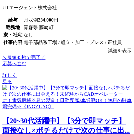
UTエージェント株式会社
給与
月収例
234,000
円
勤務地
青森県 藤崎町
寮・社宅
なし
仕事内容
電子部品系工場 / 組立・加工・プレス / 正社員
詳細を表示
＼最短45秒で完了／
応募へ進む
詳しく
見る
【20~30代活躍中】【3分で即マッチ】
面接なし×ポチるだけで次の仕事に出...