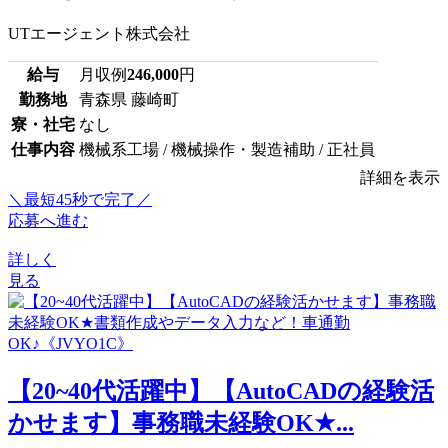
UTエージェント株式会社
給与
月収例
246,000
円
勤務地
青森県 藤崎町
寮・社宅
なし
仕事内容
機械系工場 / 機械操作・製造補助 / 正社員
詳細を表示
＼最短45秒で完了／
応募へ進む
詳しく
見る
【20~40代活躍中】【AutoCADの経験活
かせます】事務職未経験OK★...