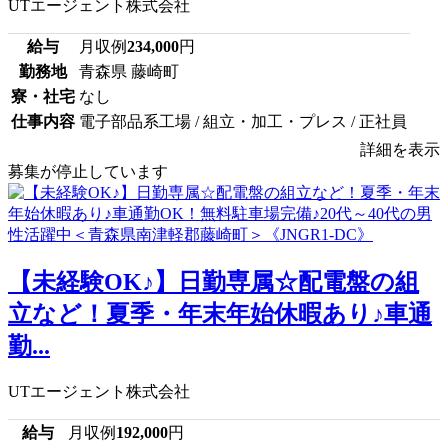
UTエージェント株式会社
給与
月収例
234,000
円
勤務地
青森県 藤崎町
寮・社宅
なし
仕事内容
電子部品系工場 / 組立・加工・プレス / 正社員
詳細を表示
募集が停止しています
【未経験OK♪】日勤専属☆配電盤の組
立など！夏季・年末年始休暇あり♪車通
勤...
UTエージェント株式会社
給与
月収例
192,000
円