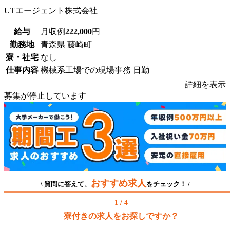
UTエージェント株式会社
給与
月収例
222,000
円
勤務地
青森県 藤崎町
寮・社宅
なし
仕事内容
機械系工場での現場事務 日勤
詳細を表示
募集が停止しています
おすすめ求人
\ 質問に答えて、
をチェック！ /
1 / 4
寮付きの求人をお探しですか？