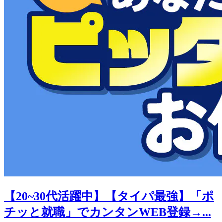
【20~30代活躍中】【タイパ最強】「ポ
チッと就職」でカンタンWEB登録→...