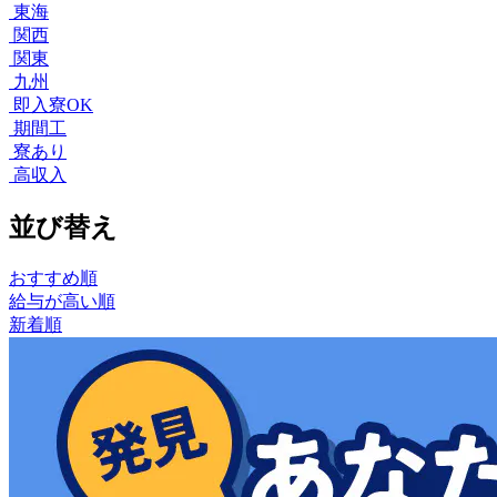
東海
関西
関東
九州
即入寮OK
期間工
寮あり
高収入
並び替え
おすすめ順
給与が高い順
新着順