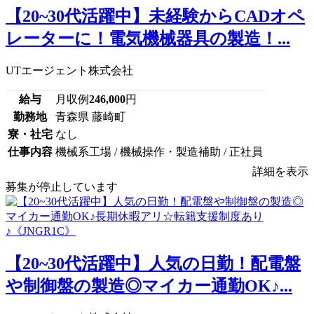
【20~30代活躍中】未経験からCADオペ
レーターに！電気機械器具の製造！...
UTエージェント株式会社
給与
月収例
246,000
円
勤務地
青森県 藤崎町
寮・社宅
なし
仕事内容
機械系工場 / 機械操作・製造補助 / 正社員
詳細を表示
募集が停止しています
【20~30代活躍中】人気の日勤！配電盤
や制御盤の製造◎マイカー通勤OK♪...