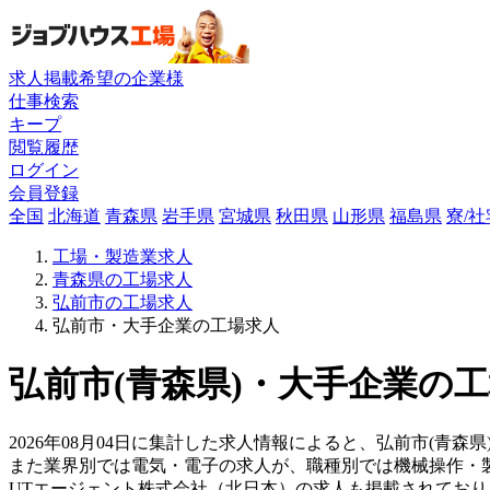
求人掲載希望の企業様
仕事検索
キープ
閲覧履歴
ログイン
会員登録
全国
北海道
青森県
岩手県
宮城県
秋田県
山形県
福島県
寮/
工場・製造業求人
青森県の工場求人
弘前市の工場求人
弘前市・大手企業の工場求人
弘前市(青森県)・大手企業の工
2026年08月04日に集計した求人情報によると、弘前市(青森県
また業界別では電気・電子の求人が、職種別では機械操作・
UTエージェント株式会社（北日本）の求人も掲載されてお