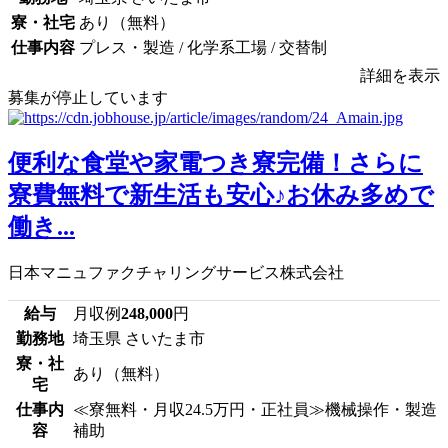
寮・社宅
あり（無料）
仕事内容
プレス・製造 / 化学系工場 / 交替制
詳細を表示
募集が停止しています
便利な食堂や家電つき寮完備！さらに
寮費無料で新生活も安心♪お休み多めで
働き...
日本マニュファクチャリングサービス株式会社
給与
月収例
248,000
円
勤務地
埼玉県 さいたま市
寮・社
あり（無料）
宅
仕事内
≪寮無料・月収24.5万円・正社員≫機械操作・製造
容
補助