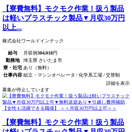
【寮費無料】モクモク作業！扱う製品
は軽いプラスチック製品▼月収30万円
以上...
株式会社ワールドインテック
給与
月収例
304,018
円
勤務地
埼玉県 さいたま市
寮・社宅
あり（無料）
仕事内容
組立・マシンオペレータ / 化学系工場 / 交替制
詳細を表示
募集が停止しています
【寮費無料】モクモク作業！扱う製品
は軽いプラスチック製品▼月収30万円