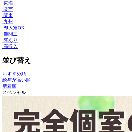
東海
関西
関東
九州
即入寮OK
期間工
寮あり
高収入
並び替え
おすすめ順
給与が高い順
新着順
スペシャル