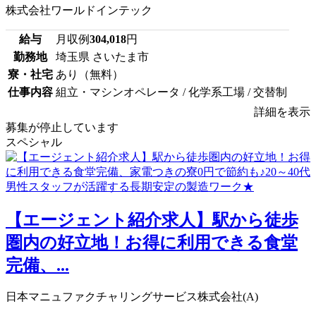
株式会社ワールドインテック
給与
月収例
304,018
円
勤務地
埼玉県 さいたま市
寮・社宅
あり（無料）
仕事内容
組立・マシンオペレータ / 化学系工場 / 交替制
詳細を表示
募集が停止しています
スペシャル
【エージェント紹介求人】駅から徒歩
圏内の好立地！お得に利用できる食堂
完備、...
日本マニュファクチャリングサービス株式会社(A)