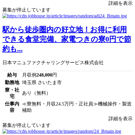
詳細を表示
募集が停止しています
駅から徒歩圏内の好立地！お得に利用
できる食堂完備、家電つきの寮0円で節
約も...
日本マニュファクチャリングサービス株式会社
給与
月収例
248,000
円
勤務地
埼玉県 さいたま市
寮・社
あり（無料）
宅
仕事内
≪寮無料・月収24.5万円・正社員≫機械操作・製造
容
補助
詳細を表示
募集が停止しています