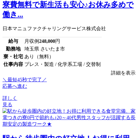
寮費無料で新生活も安心♪お休み多めで
働き...
日本マニュファクチャリングサービス株式会社
給与
月収例
248,000
円
勤務地
埼玉県 さいたま市
寮・社宅
あり（無料）
仕事内容
プレス・製造 / 化学系工場 / 交替制
詳細を表示
＼最短45秒で完了／
応募へ進む
詳しく
見る