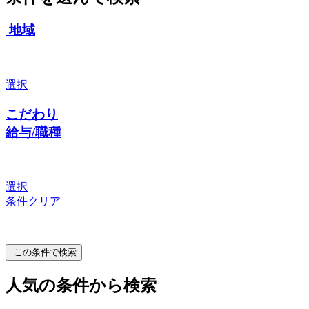
地域
選択
こだわり
給与/職種
選択
条件クリア
この条件で検索
人気の条件から検索