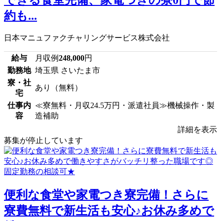
約も...
日本マニュファクチャリングサービス株式会社
給与
月収例
248,000
円
勤務地
埼玉県 さいたま市
寮・社
あり（無料）
宅
仕事内
≪寮無料・月収24.5万円・派遣社員≫機械操作・製
容
造補助
詳細を表示
募集が停止しています
便利な食堂や家電つき寮完備！さらに
寮費無料で新生活も安心♪お休み多めで