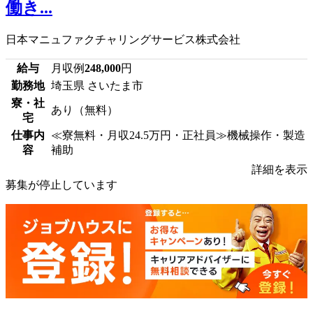
働き...
日本マニュファクチャリングサービス株式会社
給与
月収例
248,000
円
勤務地
埼玉県 さいたま市
寮・社
あり（無料）
宅
仕事内
≪寮無料・月収24.5万円・正社員≫機械操作・製造
容
補助
詳細を表示
募集が停止しています