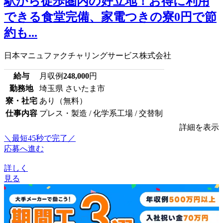
駅から徒歩圏内の好立地！お得に利用
できる食堂完備、家電つきの寮0円で節
約も...
日本マニュファクチャリングサービス株式会社
給与
月収例
248,000
円
勤務地
埼玉県 さいたま市
寮・社宅
あり（無料）
仕事内容
プレス・製造 / 化学系工場 / 交替制
詳細を表示
＼最短45秒で完了／
応募へ進む
詳しく
見る