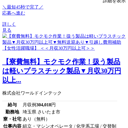
詳細を表示
＼最短45秒で完了／
応募へ進む
詳しく
見る
【寮費無料】モクモク作業！扱う製品
は軽いプラスチック製品▼月収30万円
以上...
株式会社ワールドインテック
給与
月収例
304,018
円
勤務地
埼玉県 さいたま市
寮・社宅
あり（無料）
仕事内容
組立・マシンオペレータ / 化学系工場 / 交替制