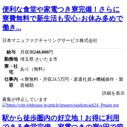
便利な食堂や家電つき寮完備！さらに
寮費無料で新生活も安心♪お休み多めで
働き...
日本マニュファクチャリングサービス株式会社
給与
月収例
248,000
円
勤務地
埼玉県 さいたま市
寮・社
あり（無料）
宅
仕事内
≪寮無料・月収24.5万円・派遣社員≫機械操作・製
容
造補助
詳細を表示
募集が停止しています
駅から徒歩圏内の好立地！お得に利用
できる食堂完備、家電つきの寮0円で節