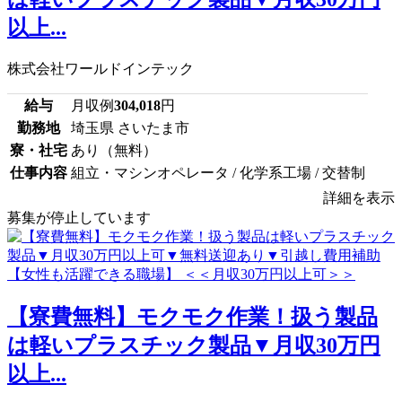
以上...
株式会社ワールドインテック
給与
月収例
304,018
円
勤務地
埼玉県 さいたま市
寮・社宅
あり（無料）
仕事内容
組立・マシンオペレータ / 化学系工場 / 交替制
詳細を表示
募集が停止しています
【寮費無料】モクモク作業！扱う製品
は軽いプラスチック製品▼月収30万円
以上...