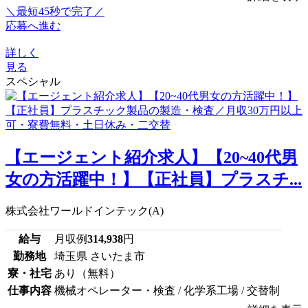
＼最短45秒で完了／
応募へ進む
詳しく
見る
スペシャル
【エージェント紹介求人】【20~40代男
女の方活躍中！】【正社員】プラスチ...
株式会社ワールドインテック(A)
給与
月収例
314,938
円
勤務地
埼玉県 さいたま市
寮・社宅
あり（無料）
仕事内容
機械オペレーター・検査 / 化学系工場 / 交替制