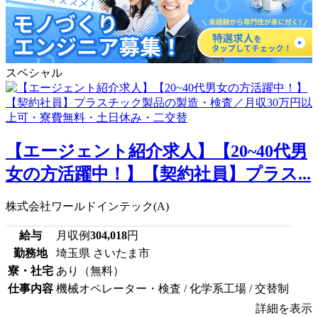
スペシャル
【エージェント紹介求人】【20~40代男
女の方活躍中！】【契約社員】プラス...
株式会社ワールドインテック(A)
給与
月収例
304,018
円
勤務地
埼玉県 さいたま市
寮・社宅
あり（無料）
仕事内容
機械オペレーター・検査 / 化学系工場 / 交替制
詳細を表示