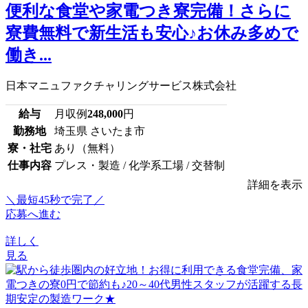
便利な食堂や家電つき寮完備！さらに
寮費無料で新生活も安心♪お休み多めで
働き...
日本マニュファクチャリングサービス株式会社
給与
月収例
248,000
円
勤務地
埼玉県 さいたま市
寮・社宅
あり（無料）
仕事内容
プレス・製造 / 化学系工場 / 交替制
詳細を表示
＼最短45秒で完了／
応募へ進む
詳しく
見る