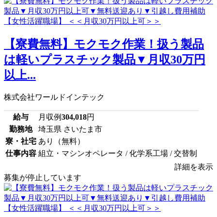
【寮費無料】モクモク作業！扱う製品
は軽いプラスチック製品▼月収30万円
以上...
株式会社ワールドインテック
給与
月収例
304,018
円
勤務地
埼玉県 さいたま市
寮・社宅
あり（無料）
仕事内容
組立・マシンオペレータ / 化学系工場 / 交替制
詳細を表示
募集が停止しています