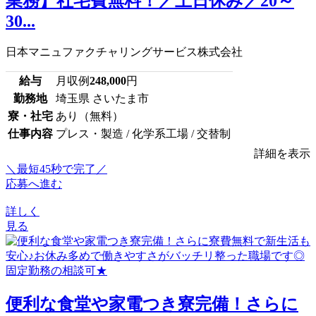
業務】社宅費無料！／土日休み／20～
30...
日本マニュファクチャリングサービス株式会社
給与
月収例
248,000
円
勤務地
埼玉県 さいたま市
寮・社宅
あり（無料）
仕事内容
プレス・製造 / 化学系工場 / 交替制
詳細を表示
＼最短45秒で完了／
応募へ進む
詳しく
見る
便利な食堂や家電つき寮完備！さらに