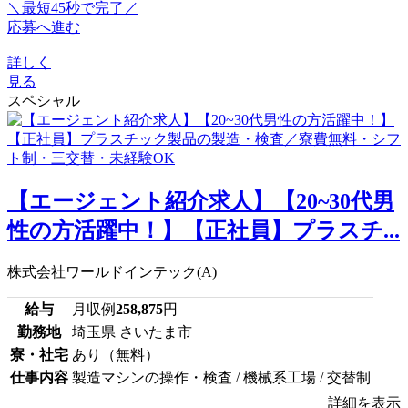
＼最短45秒で完了／
応募へ進む
詳しく
見る
スペシャル
【エージェント紹介求人】【20~30代男
性の方活躍中！】【正社員】プラスチ...
株式会社ワールドインテック(A)
給与
月収例
258,875
円
勤務地
埼玉県 さいたま市
寮・社宅
あり（無料）
仕事内容
製造マシンの操作・検査 / 機械系工場 / 交替制
詳細を表示