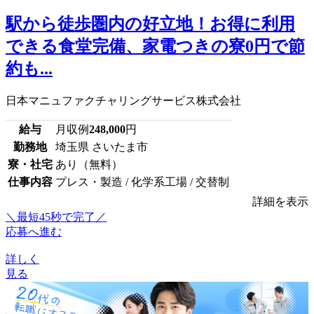
駅から徒歩圏内の好立地！お得に利用
できる食堂完備、家電つきの寮0円で節
約も...
日本マニュファクチャリングサービス株式会社
給与
月収例
248,000
円
勤務地
埼玉県 さいたま市
寮・社宅
あり（無料）
仕事内容
プレス・製造 / 化学系工場 / 交替制
詳細を表示
＼最短45秒で完了／
応募へ進む
詳しく
見る