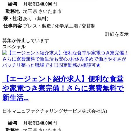
給与
月収例
248,000
円
勤務地
埼玉県 さいたま市
寮・社宅
あり（無料）
仕事内容
プレス・製造 / 化学系工場 / 交替制
詳細を表示
募集が停止しています
スペシャル
【エージェント紹介求人】便利な食堂
や家電つき寮完備！さらに寮費無料で
新生活...
日本マニュファクチャリングサービス株式会社(A)
給与
月収例
248,000
円
勤務地
埼玉県 さいたま市