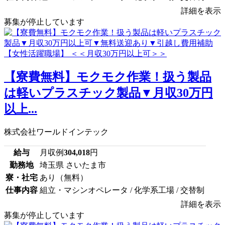
詳細を表示
募集が停止しています
【寮費無料】モクモク作業！扱う製品
は軽いプラスチック製品▼月収30万円
以上...
株式会社ワールドインテック
給与
月収例
304,018
円
勤務地
埼玉県 さいたま市
寮・社宅
あり（無料）
仕事内容
組立・マシンオペレータ / 化学系工場 / 交替制
詳細を表示
募集が停止しています