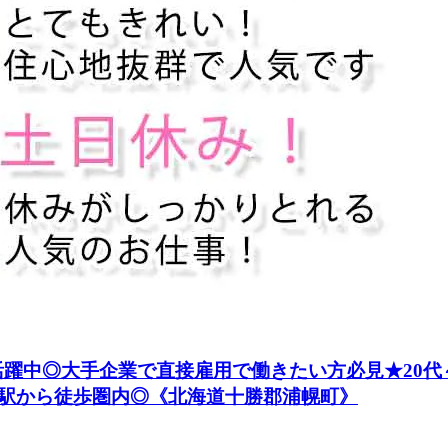
方活躍中◎大手企業で直接雇用で働きたい方必見★20代
駅から徒歩圏内◎《北海道十勝郡浦幌町》