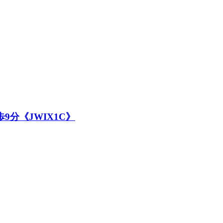
9分《JWIX1C》