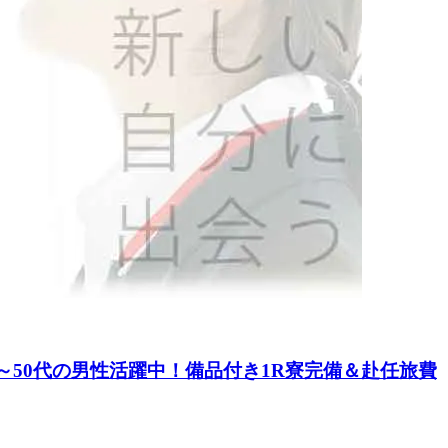
～50代の男性活躍中！備品付き1R寮完備＆赴任旅費