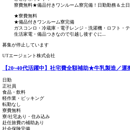
寮費無料★備品付きワンルーム寮完備！日勤勤務＆土日
★寮費無料
★備品付きワンルーム寮完備
ガスコンロ・冷蔵庫・電子レンジ・洗濯機・ロフト・テ
生活家電・備品つきなので引越し後すぐに...
募集が停止しています
UTエージェント株式会社
【20~40代活躍中】社宅費全額補助★牛乳製造／運搬
日勤
正社員
食品・飲料
軽作業・ピッキング
転勤なし
寮費無料
寮/社宅あり・住み込み
赴任旅費の補助あり
社会保険完備