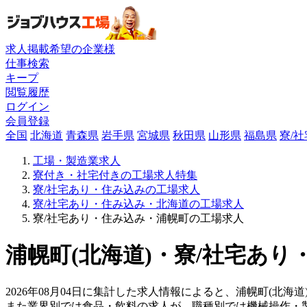
求人掲載希望の企業様
仕事検索
キープ
閲覧履歴
ログイン
会員登録
全国
北海道
青森県
岩手県
宮城県
秋田県
山形県
福島県
寮/
工場・製造業求人
寮付き・社宅付きの工場求人特集
寮/社宅あり・住み込みの工場求人
寮/社宅あり・住み込み・北海道の工場求人
寮/社宅あり・住み込み・浦幌町の工場求人
浦幌町(北海道)・寮/社宅あり
2026年08月04日に集計した求人情報によると、浦幌町(北海道
また業界別では食品・飲料の求人が、職種別では機械操作・