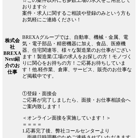
☆この案件以外にも多数工場の求人をご用意して
おります☆
案件・求人に関するご相談や登録のみという方も
お気軽にご連絡ください！
BREXAグループでは、自動車、機械・金属、電
株式会
気・電子部品・精密機器に加え、食品、医療機
社
器、住宅関連等、様々な製造業のお仕事がござい
BREXA
ます！製造業/工場の求人をお探しの方！モノづく
Next紹
りに関心をお持ちの方！ご応募お待ちしていま
介のお
す！他.軽作業、倉庫、サービス、販売のお仕事な
仕事
ど掲載中です。
①登録・面接会
ご応募が完了しましたら、面接・お仕事相談会へ
ご案内致します！
＜オンライン面接を実施しています！＞
＝＝＝＝
1.応募完了後、弊社コールセンターより
面接日時調整のためご連絡させていただきます