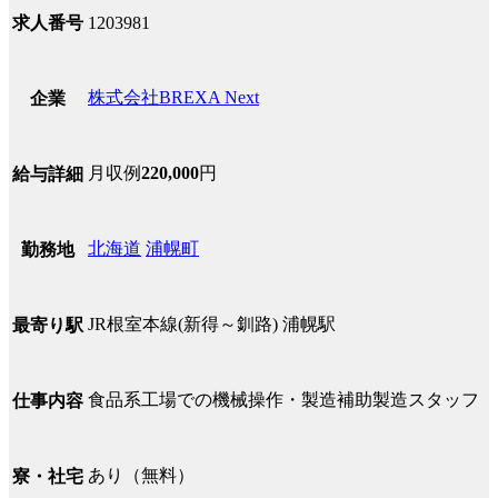
求人番号
1203981
株式会社BREXA Next
企業
月収例
220,000
円
給与詳細
北海道
浦幌町
勤務地
JR根室本線(新得～釧路) 浦幌駅
最寄り駅
食品系工場での機械操作・製造補助製造スタッフ
仕事内容
あり（無料）
寮・社宅