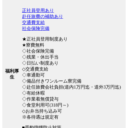
正社員登用あり
赴任旅費の補助あり
交通費支給
社会保険完備
★正社員登用制度あり
★寮費無料
◇社会保険完備
◇残業・休出手当
◇日払い制度あり
◇交通費支給
福利厚
◇車通勤可
生
◇備品付きワンルーム寮完備
◇赴任旅費会社負担(道内1万円迄・道外3万円迄)
◇有給休暇
◇作業着無償貸与
◇食堂利用可(318円～)
◇お弁当持ち込み可
※各待遇は規定有
■受動喫煙防止対策