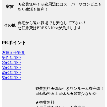
★寮費無料！※寮周辺にはスーパーやコンビニも
家賃
あり生活も便利！
自宅から遠い職場でも安心して下さい！
その他
赴任旅費はBREXA Nextが負担します！
PRポイント
友達同士歓迎
男性活躍中
20代活躍中
30代活躍中
40代活躍中
50代活躍中
寮費無料★備品付きワンルーム寮完備！
日勤勤務＆土日休み★残業少なめ◎
★寮費無料