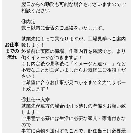
翌日からの勤務も可能な場合もございますのでご
相談ください
③内定
数日以内に合否のご連絡をいたします。
就業先によって異なりますが、工場見学へご案内
お仕事
致します！
までの
終業前に実際の職場、作業内容を確認でき、より
流れ
働くイメージがつきますよ！
もし内定後や見学後に「イメージと違う…」など
不安なことがございましたらお気軽にご相談くだ
さい！
ご希望に合うお仕事が見つかるまで全力でサポー
ト致します！
④赴任〜入寮
就業先が遠方の場合は引っ越しの準備をお願い致
します！
ご用意する寮には生活に必要な家具・家電付きな
ので、
事前に荷物を送付することで、赴任当日は必要最