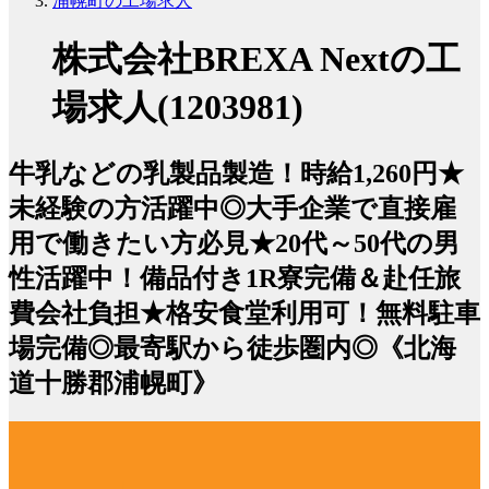
浦幌町の工場求人
株式会社BREXA Nextの工
場求人(1203981)
牛乳などの乳製品製造！時給1,260円★
未経験の方活躍中◎大手企業で直接雇
用で働きたい方必見★20代～50代の男
性活躍中！備品付き1R寮完備＆赴任旅
費会社負担★格安食堂利用可！無料駐車
場完備◎最寄駅から徒歩圏内◎《北海
道十勝郡浦幌町》