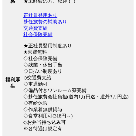
★未経験の方、歓迎！！
格
正社員登用あり
赴任旅費の補助あり
交通費支給
社会保険完備
★正社員登用制度あり
★寮費無料
◇社会保険完備
◇残業・休出手当
◇日払い制度あり
◇交通費支給
福利厚
◇車通勤可
生
◇備品付きワンルーム寮完備
◇赴任旅費会社負担(道内1万円迄・道外3万円迄)
◇有給休暇
◇作業着無償貸与
◇食堂利用可(318円～)
◇お弁当持ち込み可
※各待遇は規定有