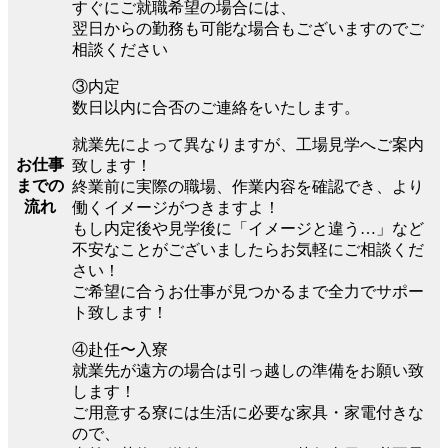
すぐにご就職希望の場合には、
翌日からの勤務も可能な場合もございますのでご
相談ください
③内定
数日以内に合否のご連絡をいたします。
就業先によって異なりますが、工場見学へご案内
お仕事
致します！
までの
終業前に実際の職場、作業内容を確認でき、より
流れ
働くイメージがつきますよ！
もし内定後や見学後に「イメージと違う…」など
不安なことがございましたらお気軽にご相談くだ
さい！
ご希望に合うお仕事が見つかるまで全力でサポー
ト致します！
④赴任〜入寮
就業先が遠方の場合は引っ越しの準備をお願い致
します！
ご用意する寮には生活に必要な家具・家電付きな
ので、