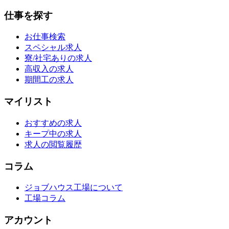
仕事を探す
お仕事検索
スペシャル求人
寮/社宅ありの求人
高収入の求人
期間工の求人
マイリスト
おすすめの求人
キープ中の求人
求人の閲覧履歴
コラム
ジョブハウス工場について
工場コラム
アカウント