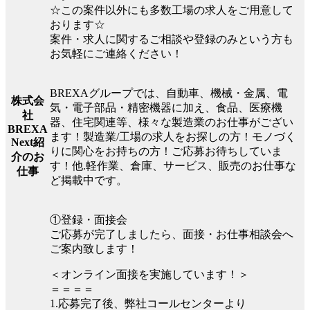
☆この案件以外にも多数工場の求人をご用意して
おります☆
案件・求人に関するご相談や登録のみという方も
お気軽にご連絡ください！
BREXAグループでは、自動車、機械・金属、電
株式会
気・電子部品・精密機器に加え、食品、医療機
社
器、住宅関連等、様々な製造業のお仕事がござい
BREXA
ます！製造業/工場の求人をお探しの方！モノづく
Next紹
りに関心をお持ちの方！ご応募お待ちしていま
介のお
す！他.軽作業、倉庫、サービス、販売のお仕事な
仕事
ど掲載中です。
①登録・面接会
ご応募が完了しましたら、面接・お仕事相談会へ
ご案内致します！
＜オンライン面接を実施しています！＞
＝＝＝＝
1.応募完了後、弊社コールセンターより