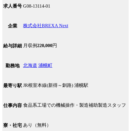
求人番号
G08-13114-01
株式会社BREXA Next
企業
月収例
220,000
円
給与詳細
北海道
浦幌町
勤務地
JR根室本線(新得～釧路) 浦幌駅
最寄り駅
食品系工場での機械操作・製造補助製造スタッフ
仕事内容
あり（無料）
寮・社宅