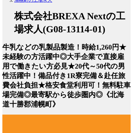
浦幌町の工場求人
株式会社BREXA Nextの工
場求人(G08-13114-01)
牛乳などの乳製品製造！時給1,260円★
未経験の方活躍中◎大手企業で直接雇
用で働きたい方必見★20代～50代の男
性活躍中！備品付き1R寮完備＆赴任旅
費会社負担★格安食堂利用可！無料駐車
場完備◎最寄駅から徒歩圏内◎《北海
道十勝郡浦幌町》