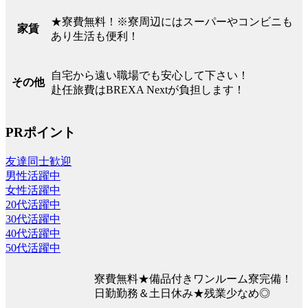
★寮費無料！※寮周辺にはスーパーやコンビニも
家賃
あり生活も便利！
自宅から遠い職場でも安心して下さい！
その他
赴任旅費はBREXA Nextが負担します！
PRポイント
友達同士歓迎
男性活躍中
女性活躍中
20代活躍中
30代活躍中
40代活躍中
50代活躍中
寮費無料★備品付きワンルーム寮完備！
日勤勤務＆土日休み★残業少なめ◎