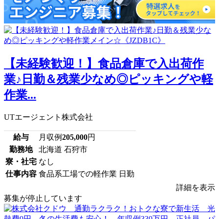
【未経験歓迎！】食品倉庫で入出荷作
業♪日勤＆残業少なめ◎ピッキングや軽
作業...
UTエージェント株式会社
給与
月収例
205,000
円
勤務地
北海道 石狩市
寮・社宅
なし
仕事内容
食品系工場での軽作業 日勤
詳細を表示
募集が停止しています