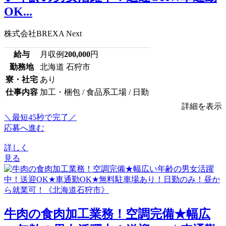
OK...
株式会社BREXA Next
給与
月収例
200,000
円
勤務地
北海道 石狩市
寮・社宅
あり
仕事内容
加工・梱包 / 食品系工場 / 日勤
詳細を表示
＼最短45秒で完了／
応募へ進む
詳しく
見る
牛肉の食肉加工業務！空調完備★幅広