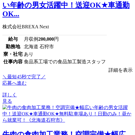
い年齢の男女活躍中！送迎OK★車通勤
OK...
株式会社BREXA Next
給与
月収例
200,000
円
勤務地
北海道 石狩市
寮・社宅
あり
仕事内容
食品系工場での食品加工製造スタッフ
詳細を表示
＼最短45秒で完了／
応募へ進む
詳しく
見る
牛肉の食肉加工業務！空調完備★幅広