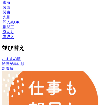
東海
関西
関東
九州
即入寮OK
期間工
寮あり
高収入
並び替え
おすすめ順
給与が高い順
新着順