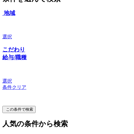
地域
選択
こだわり
給与/職種
選択
条件クリア
この条件で検索
人気の条件から検索