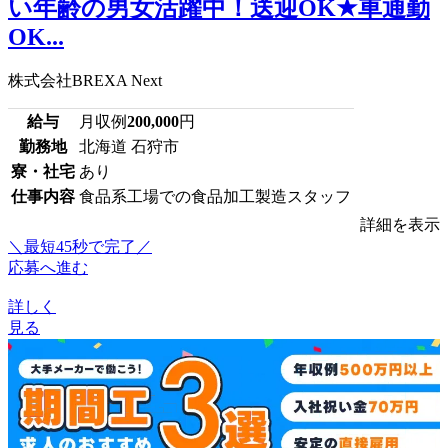
い年齢の男女活躍中！送迎OK★車通勤
OK...
株式会社BREXA Next
給与
月収例
200,000
円
勤務地
北海道 石狩市
寮・社宅
あり
仕事内容
食品系工場での食品加工製造スタッフ
詳細を表示
＼最短45秒で完了／
応募へ進む
詳しく
見る