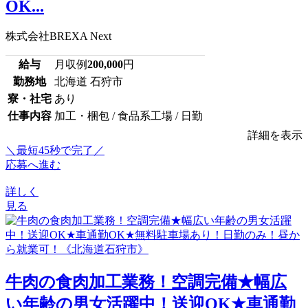
OK...
株式会社BREXA Next
給与
月収例
200,000
円
勤務地
北海道 石狩市
寮・社宅
あり
仕事内容
加工・梱包 / 食品系工場 / 日勤
詳細を表示
＼最短45秒で完了／
応募へ進む
詳しく
見る
牛肉の食肉加工業務！空調完備★幅広
い年齢の男女活躍中！送迎OK★車通勤