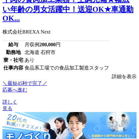
い年齢の男女活躍中！送迎OK★車通勤
OK...
株式会社BREXA Next
給与
月収例
200,000
円
勤務地
北海道 石狩市
寮・社宅
あり
仕事内容
食品系工場での食品加工製造スタッフ
詳細を表示
＼最短45秒で完了／
応募へ進む
詳しく
見る