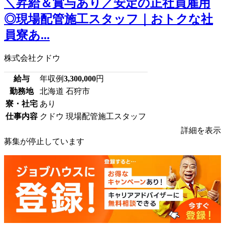
＼昇給＆賞与あり／安定の正社員雇用
◎現場配管施工スタッフ｜おトクな社
員寮あ...
株式会社クドウ
給与
年収例
3,300,000
円
勤務地
北海道 石狩市
寮・社宅
あり
仕事内容
クドウ 現場配管施工スタッフ
詳細を表示
募集が停止しています