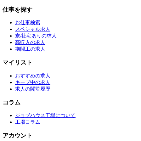
仕事を探す
お仕事検索
スペシャル求人
寮/社宅ありの求人
高収入の求人
期間工の求人
マイリスト
おすすめの求人
キープ中の求人
求人の閲覧履歴
コラム
ジョブハウス工場について
工場コラム
アカウント