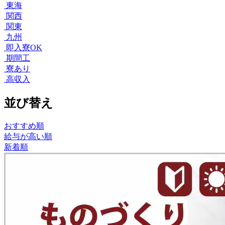
東海
関西
関東
九州
即入寮OK
期間工
寮あり
高収入
並び替え
おすすめ順
給与が高い順
新着順