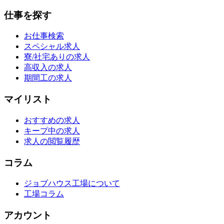
仕事を探す
お仕事検索
スペシャル求人
寮/社宅ありの求人
高収入の求人
期間工の求人
マイリスト
おすすめの求人
キープ中の求人
求人の閲覧履歴
コラム
ジョブハウス工場について
工場コラム
アカウント