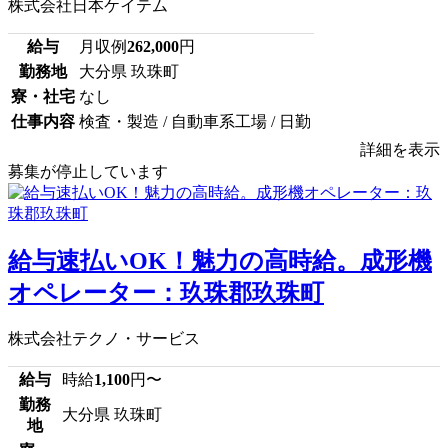
株式会社日本ケイテム
給与
月収例
262,000
円
勤務地
大分県 玖珠町
寮・社宅
なし
仕事内容
検査・製造 / 自動車系工場 / 日勤
詳細を表示
募集が停止しています
給与速払いOK！魅力の高時給。成形機
オペレーター：玖珠郡玖珠町
株式会社テクノ・サービス
給与
時給
1,100
円〜
勤務
大分県 玖珠町
地