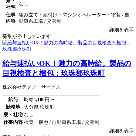
寮・
なし
社宅
仕事
組み立て・組付け・マシンオペレーター・塗装 / 自
内容
動車系工場 / 交替制
詳細を表示
募集が停止しています
給与速払いOK！魅力の高時給。製品の
目視検査と梱包：玖珠郡玖珠町
株式会社テクノ・サービス
給与
時給
1,100
円〜
勤務地
大分県 玖珠町
寮・社宅
なし
仕事内容
検査・梱包 / 自動車系工場 / 交替制
詳細を表示