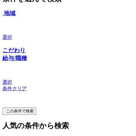
地域
選択
こだわり
給与/職種
選択
条件クリア
この条件で検索
人気の条件から検索