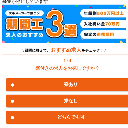
募集が停止しています
おすすめ求人
\ 質問に答えて、
をチェック！ /
1 / 4
寮付きの求人をお探しですか？
寮あり
寮なし
どちらでも可