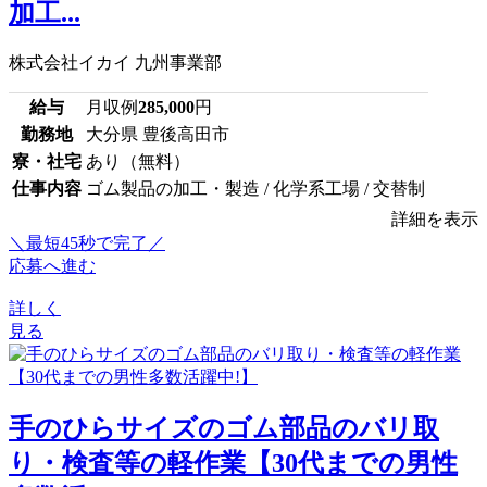
加工...
株式会社イカイ 九州事業部
給与
月収例
285,000
円
勤務地
大分県 豊後高田市
寮・社宅
あり（無料）
仕事内容
ゴム製品の加工・製造 / 化学系工場 / 交替制
詳細を表示
＼最短45秒で完了／
応募へ進む
詳しく
見る
手のひらサイズのゴム部品のバリ取
り・検査等の軽作業【30代までの男性