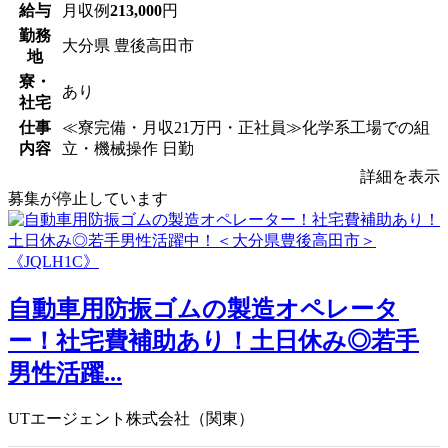
給与
月収例
213,000
円
勤務
大分県 豊後高田市
地
寮・
あり
社宅
仕事
≪寮完備・月収21万円・正社員≫化学系工場での組
内容
立・機械操作 日勤
詳細を表示
募集が停止しています
自動車用防振ゴムの製造オペレータ
ー！社宅費補助あり！土日休み◎若手
男性活躍...
UTエージェント株式会社（関東）