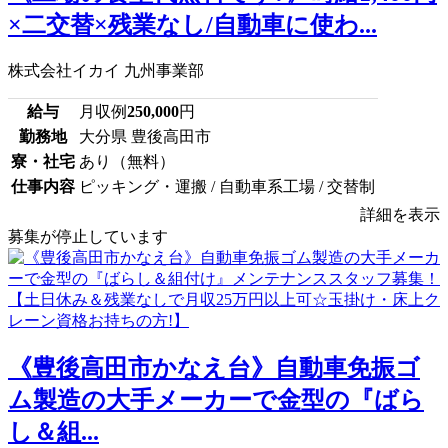
×二交替×残業なし/自動車に使わ...
株式会社イカイ 九州事業部
給与
月収例
250,000
円
勤務地
大分県 豊後高田市
寮・社宅
あり（無料）
仕事内容
ピッキング・運搬 / 自動車系工場 / 交替制
詳細を表示
募集が停止しています
《豊後高田市かなえ台》自動車免振ゴ
ム製造の大手メーカーで金型の『ばら
し＆組...