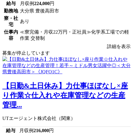
給与
月収例
224,000
円
勤務地
大分県 豊後高田市
寮・社
あり
宅
仕事内
≪寮完備・月収22万円・正社員≫化学系工場での軽
容
作業 交替制
詳細を表示
募集が停止しています
【日勤&土日休み】力仕事ほぼなし×座
り作業☆仕入れや在庫管理などの生産
管理...
UTエージェント株式会社（関東）
給与
月収例
216,000
円