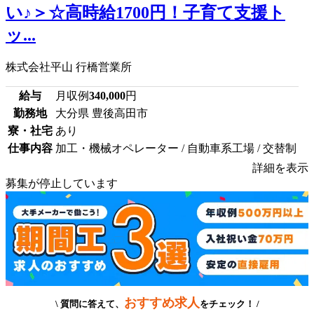
い♪＞☆高時給1700円！子育て支援ト
ッ...
株式会社平山 行橋営業所
給与
月収例
340,000
円
勤務地
大分県 豊後高田市
寮・社宅
あり
仕事内容
加工・機械オペレーター / 自動車系工場 / 交替制
詳細を表示
募集が停止しています
おすすめ求人
\ 質問に答えて、
をチェック！ /