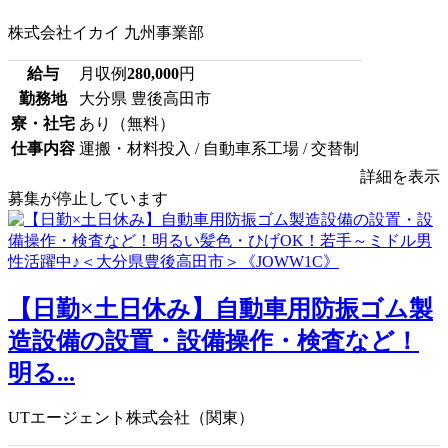
株式会社イカイ 九州事業部
給与
月収例
280,000
円
勤務地
大分県 豊後高田市
寮・社宅
あり（無料）
仕事内容
運搬・材料投入 / 自動車系工場 / 交替制
詳細を表示
募集が停止しています
【日勤×土日休み】自動車用防振ゴム製
造設備の設置・設備操作・検査など！
明る...
UTエージェント株式会社（関東）