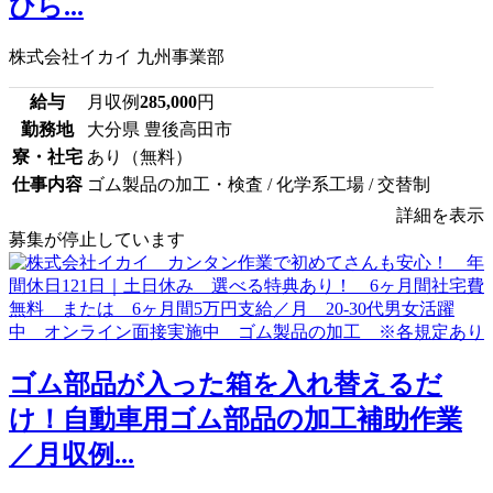
ひら...
株式会社イカイ 九州事業部
給与
月収例
285,000
円
勤務地
大分県 豊後高田市
寮・社宅
あり（無料）
仕事内容
ゴム製品の加工・検査 / 化学系工場 / 交替制
詳細を表示
募集が停止しています
ゴム部品が入った箱を入れ替えるだ
け！自動車用ゴム部品の加工補助作業
／月収例...