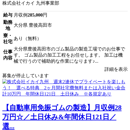
株式会社イカイ 九州事業部
給与
月収例
285,000
円
勤務
大分県 豊後高田市
地
寮・
あり（無料）
社宅
大分県豊後高田市のゴム製品の製造工場でのお仕事で
仕事
す。 ゴム製品の加工工程をお任せします。 加工は機
内容
械で行うので補助的な作業になります♪...
詳細を表示
募集が停止しています
【自動車用免振ゴムの製造】月収例28
万円☆／土日休み&年間休日121日／
選...