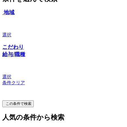
地域
選択
こだわり
給与/職種
選択
条件クリア
この条件で検索
人気の条件から検索