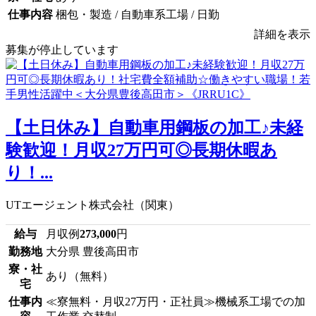
仕事内容
梱包・製造 / 自動車系工場 / 日勤
詳細を表示
募集が停止しています
【土日休み】自動車用鋼板の加工♪未経
験歓迎！月収27万円可◎長期休暇あ
り！...
UTエージェント株式会社（関東）
給与
月収例
273,000
円
勤務地
大分県 豊後高田市
寮・社
あり（無料）
宅
仕事内
≪寮無料・月収27万円・正社員≫機械系工場での加