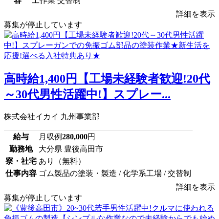
容
工作業 交替制
詳細を表示
募集が停止しています
高時給1,400円【工場未経験者歓迎!20代
～30代男性活躍中!】スプレー...
株式会社イカイ 九州事業部
給与
月収例
280,000
円
勤務地
大分県 豊後高田市
寮・社宅
あり（無料）
仕事内容
ゴム製品の塗装・製造 / 化学系工場 / 交替制
詳細を表示
募集が停止しています