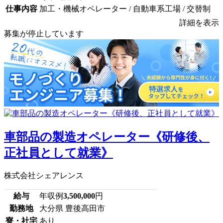
仕事内容
加工・機械オペレーター / 自動車系工場 / 交替制
詳細を表示
募集が停止しています
車部品の製造オペレーター《研修後、
正社員として就業》
株式会社シェアレンス
給与
年収例
3,500,000
円
勤務地
大分県 豊後高田市
寮・社宅
あり