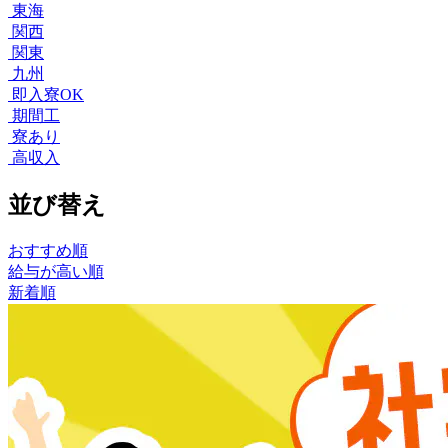
東海
関西
関東
九州
即入寮OK
期間工
寮あり
高収入
並び替え
おすすめ順
給与が高い順
新着順