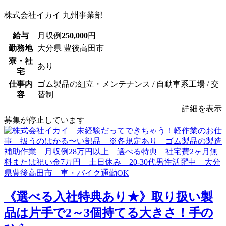
株式会社イカイ 九州事業部
給与
月収例
250,000
円
勤務地
大分県 豊後高田市
寮・社
あり
宅
仕事内
ゴム製品の組立・メンテナンス / 自動車系工場 / 交
容
替制
詳細を表示
募集が停止しています
《選べる入社特典あり★》取り扱い製
品は片手で2～3個持てる大きさ！手の