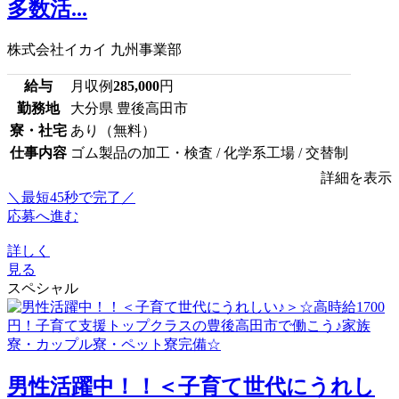
多数活...
株式会社イカイ 九州事業部
給与
月収例
285,000
円
勤務地
大分県 豊後高田市
寮・社宅
あり（無料）
仕事内容
ゴム製品の加工・検査 / 化学系工場 / 交替制
詳細を表示
＼最短45秒で完了／
応募へ進む
詳しく
見る
スペシャル
男性活躍中！！＜子育て世代にうれし