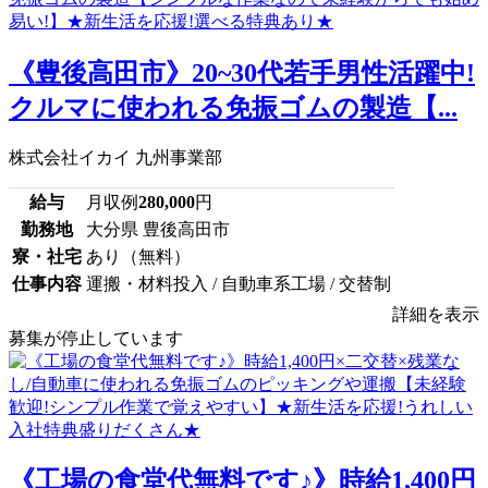
《豊後高田市》20~30代若手男性活躍中!
クルマに使われる免振ゴムの製造【...
株式会社イカイ 九州事業部
給与
月収例
280,000
円
勤務地
大分県 豊後高田市
寮・社宅
あり（無料）
仕事内容
運搬・材料投入 / 自動車系工場 / 交替制
詳細を表示
募集が停止しています
《工場の食堂代無料です♪》時給1,400円