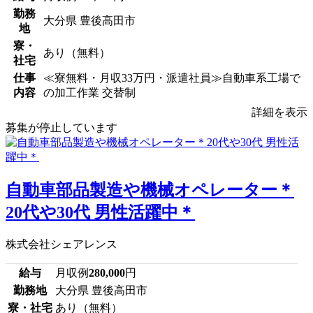
勤務
大分県 豊後高田市
地
寮・
あり（無料）
社宅
仕事
≪寮無料・月収33万円・派遣社員≫自動車系工場で
内容
の加工作業 交替制
詳細を表示
募集が停止しています
自動車部品製造や機械オペレーター＊
20代や30代 男性活躍中＊
株式会社シェアレンス
給与
月収例
280,000
円
勤務地
大分県 豊後高田市
寮・社宅
あり（無料）