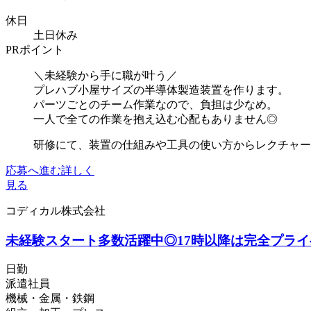
休日
土日休み
PRポイント
＼未経験から手に職が叶う／
プレハブ小屋サイズの半導体製造装置を作ります。
パーツごとのチーム作業なので、負担は少なめ。
一人で全ての作業を抱え込む心配もありません◎
研修にて、装置の仕組みや工具の使い方からレクチャー..
応募へ進む
詳しく
見る
コディカル株式会社
未経験スタート多数活躍中◎17時以降は完全プライ
日勤
派遣社員
機械・金属・鉄鋼