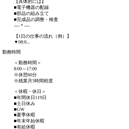
【具体的には】
■電子機器の配線
■部品の組み立て
■完成品の調整・検査
‐‐‐‐＊‐‐‐‐
【1日の仕事の流れ（例）】
▼08:0...
勤務時間
＜勤務時間＞
8:00～17:00
※休憩60分
※残業月5時間程度
＜休暇・休日＞
■年間休日119日
■土日休み
■GW
■夏季休暇
■年末年始休暇
■有給休暇