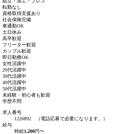
組立・加工・プレス
転勤なし
資格取得支援あり
社会保険完備
車通勤OK
土日休み
高卒歓迎
フリーター歓迎
カップル歓迎
即日勤務OK
女性活躍中
20代活躍中
30代活躍中
40代活躍中
50代活躍中
未経験・初心者も歓迎
学歴不問
求人番号
1226892 （電話応募で必要になります。）
給与
時給
1,200
円〜