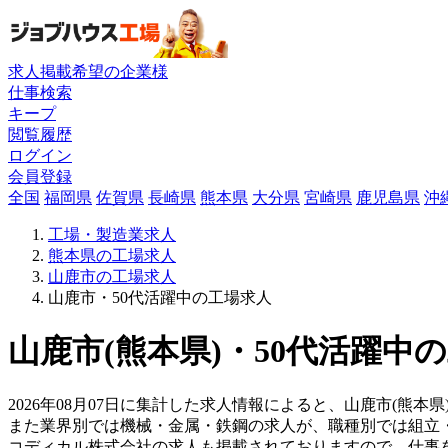
求人掲載希望の企業様
仕事検索
キープ
閲覧履歴
ログイン
会員登録
全国
福岡県
佐賀県
長崎県
熊本県
大分県
宮崎県
鹿児島県
沖
工場・製造業求人
熊本県の工場求人
山鹿市の工場求人
山鹿市・50代活躍中の工場求人
山鹿市(熊本県)・50代活躍中
2026年08月07日に集計した求人情報によると、山鹿市(熊本
また業界別では機械・金属・鉄鋼の求人が、職種別では組立
コディカル株式会社の求人も掲載されておりますので、仕事