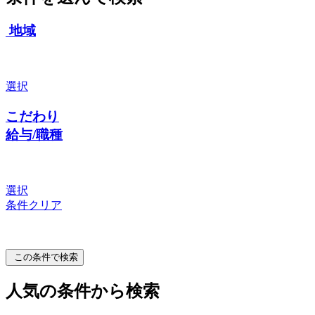
地域
選択
こだわり
給与/職種
選択
条件クリア
この条件で検索
人気の条件から検索