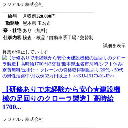
フジアルテ株式会社
給与
月収例
320,000
円
勤務地
熊本県 玉名市
寮・社宅
あり（無料）
仕事内容
検査・検品 / 自動車系工場 / 交替制
詳細を表示
募集が停止しています
【研修ありで未経験から安心★建設機
械の足回りのクローラ製造】高時給
1700...
フジアルテ株式会社