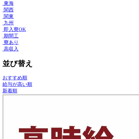
東海
関西
関東
九州
即入寮OK
期間工
寮あり
高収入
並び替え
おすすめ順
給与が高い順
新着順