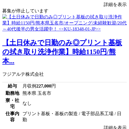
詳細を表示
募集が停止しています
【土日休みで日勤のみ◎プリント基板
の拭き取り洗浄作業】時給1150円/熊
本...
フジアルテ株式会社
給与
月収例
227,000
円
勤務地
熊本県 玉名市
寮・社
なし
宅
仕事内
プリント基板・基板の製造 / 電子部品系工場 / 日
容
勤
詳細を表示