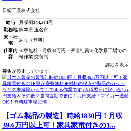
日総工産株式会社
給与
月収例
343,213
円
勤務地
熊本県 玉名市
寮・社
あり（無料）
宅
仕事内
≪寮無料・月収34万円・派遣社員≫化学系工場での
容
軽作業 交替制
詳細を表示
募集が停止しています
【ゴム製品の製造】時給1830円！月収
39.6万円以上可！家具家電付きの1...