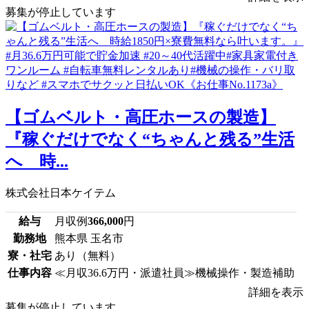
募集が停止しています
【ゴムベルト・高圧ホースの製造】
『稼ぐだけでなく“ちゃんと残る”生活
へ 時...
株式会社日本ケイテム
給与
月収例
366,000
円
勤務地
熊本県 玉名市
寮・社宅
あり（無料）
仕事内容
≪月収36.6万円・派遣社員≫機械操作・製造補助
詳細を表示
募集が停止しています