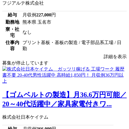
フジアルテ株式会社
給与
月収例
227,000
円
勤務地
熊本県 玉名市
寮・社
なし
宅
仕事内
プリント基板・基板の製造 / 電子部品系工場 / 日
容
勤
詳細を表示
募集が停止しています
【ゴムベルトの製造】月36.6万円可能／
20～40代活躍中／家具家電付きワ...
株式会社日本ケイテム
給与
月収例
366,000
円