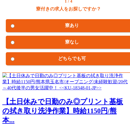
1 / 4
寮付きの求人をお探しですか？
寮あり
寮なし
どちらでも可
【土日休みで日勤のみ◎プリント基板
の拭き取り洗浄作業】時給1150円/熊
本...