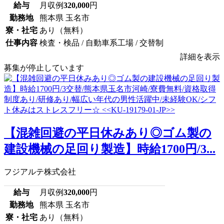
給与
月収例
320,000
円
勤務地
熊本県 玉名市
寮・社宅
あり（無料）
仕事内容
検査・検品 / 自動車系工場 / 交替制
詳細を表示
募集が停止しています
【混雑回避の平日休みあり◎ゴム製の
建設機械の足回り製造】時給1700円/3...
フジアルテ株式会社
給与
月収例
320,000
円
勤務地
熊本県 玉名市
寮・社宅
あり（無料）