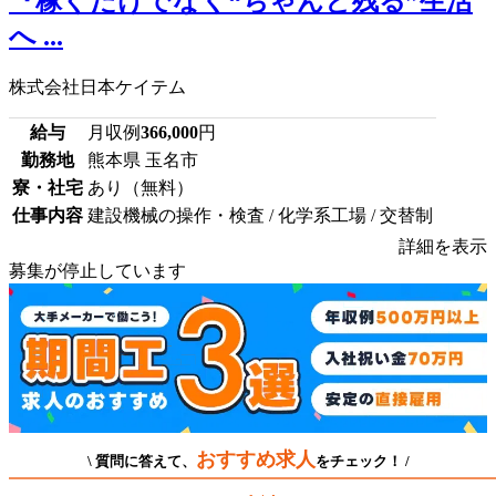
『稼ぐだけでなく“ちゃんと残る”生活
へ ...
株式会社日本ケイテム
給与
月収例
366,000
円
勤務地
熊本県 玉名市
寮・社宅
あり（無料）
仕事内容
建設機械の操作・検査 / 化学系工場 / 交替制
詳細を表示
募集が停止しています
おすすめ求人
\ 質問に答えて、
をチェック！ /