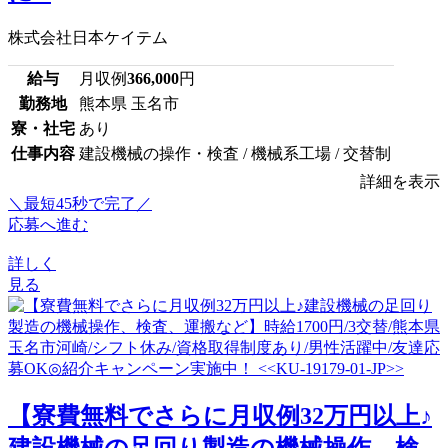
株式会社日本ケイテム
給与
月収例
366,000
円
勤務地
熊本県 玉名市
寮・社宅
あり
仕事内容
建設機械の操作・検査 / 機械系工場 / 交替制
詳細を表示
＼最短45秒で完了／
応募へ進む
詳しく
見る
【寮費無料でさらに月収例32万円以上♪
建設機械の足回り製造の機械操作、検