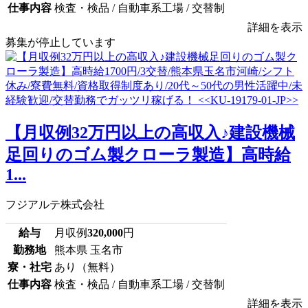
仕事内容
検査・検品 / 自動車系工場 / 交替制
詳細を表示
募集が停止しています
【月収例32万円以上の高収入♪建設機械
足回りのゴム製クローラ製造】高時給
1...
フジアルテ株式会社
給与
月収例
320,000
円
勤務地
熊本県 玉名市
寮・社宅
あり（無料）
仕事内容
検査・検品 / 自動車系工場 / 交替制
詳細を表示