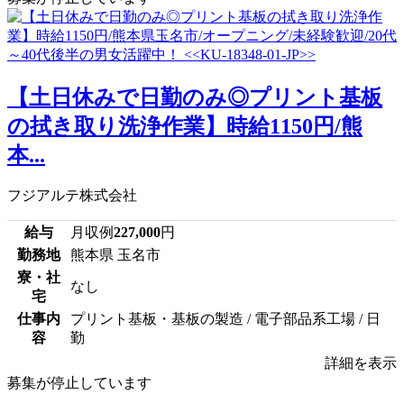
【土日休みで日勤のみ◎プリント基板
の拭き取り洗浄作業】時給1150円/熊
本...
フジアルテ株式会社
給与
月収例
227,000
円
勤務地
熊本県 玉名市
寮・社
なし
宅
仕事内
プリント基板・基板の製造 / 電子部品系工場 / 日
容
勤
詳細を表示
募集が停止しています