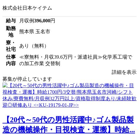
株式会社日本ケイテム
給与
月収例
396,000
円
勤務
熊本県 玉名市
地
寮・
あり（無料）
社宅
仕事
≪寮無料・月収39.6万円・派遣社員≫化学系工場で
内容
の加工作業 交替制
詳細を表示
募集が停止しています
【20代～50代の男性活躍中♪ゴム製品製
造の機械操作・目視検査・運搬】時給...