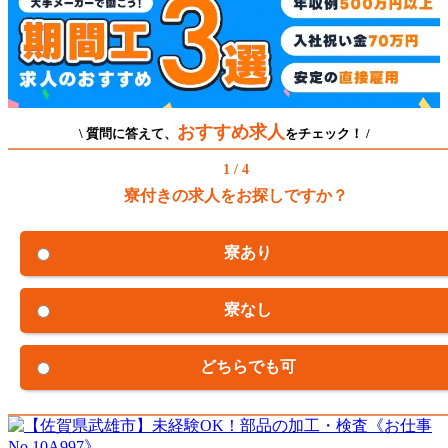
おすすめ求人
\ 質問に答えて、
をチェック！ /
1 / 4
寮付きの求人をお探しですか？
寮あり
寮なし
どちらでも可