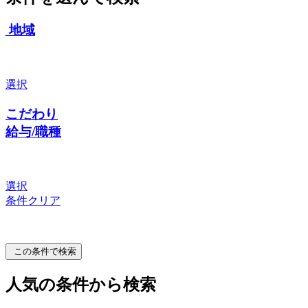
地域
選択
こだわり
給与/職種
選択
条件クリア
この条件で検索
人気の条件から検索