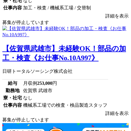
寮・社宅
なし
仕事内容
加工・検査 / 機械系工場 / 交替制
詳細を表示
募集が停止しています
【佐賀県武雄市】未経験OK！部品の加
工・検査《お仕事No.10A997》
日研トータルソーシング株式会社
給与
月収例
253,000
円
勤務地
佐賀県 武雄市
寮・社宅
なし
仕事内容
機械系工場での検査・検品製造スタッフ
詳細を表示
募集が停止しています