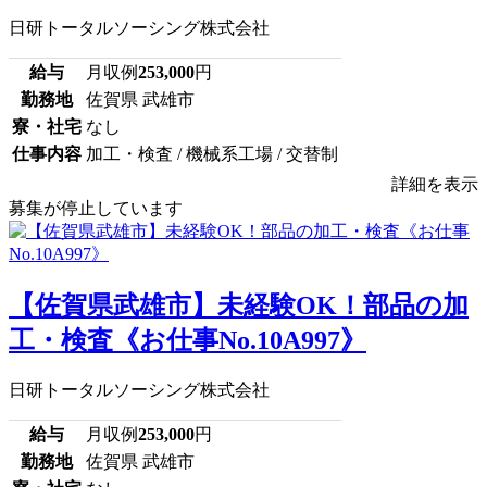
日研トータルソーシング株式会社
給与
月収例
253,000
円
勤務地
佐賀県 武雄市
寮・社宅
なし
仕事内容
加工・検査 / 機械系工場 / 交替制
詳細を表示
募集が停止しています
【佐賀県武雄市】未経験OK！部品の加
工・検査《お仕事No.10A997》
日研トータルソーシング株式会社
給与
月収例
253,000
円
勤務地
佐賀県 武雄市