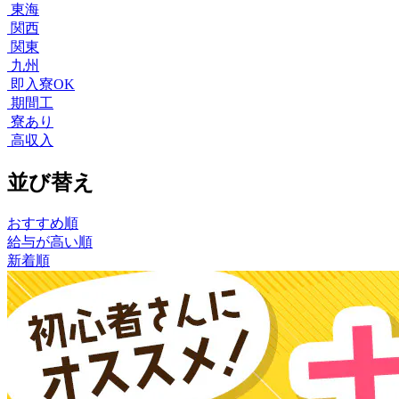
東海
関西
関東
九州
即入寮OK
期間工
寮あり
高収入
並び替え
おすすめ順
給与が高い順
新着順