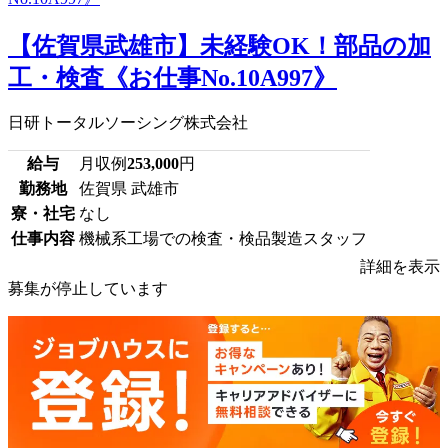
【佐賀県武雄市】未経験OK！部品の加
工・検査《お仕事No.10A997》
日研トータルソーシング株式会社
給与
月収例
253,000
円
勤務地
佐賀県 武雄市
寮・社宅
なし
仕事内容
機械系工場での検査・検品製造スタッフ
詳細を表示
募集が停止しています