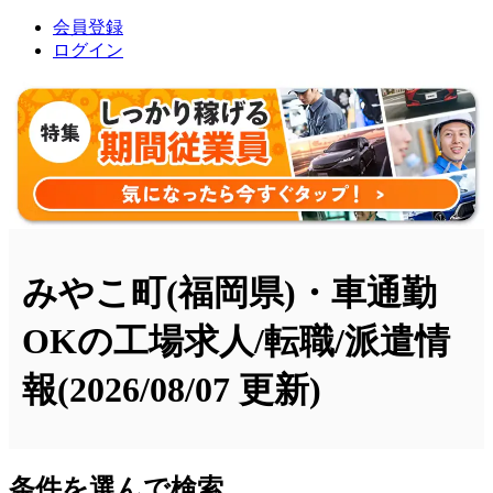
会員登録
ログイン
みやこ町(福岡県)・車通勤
OKの工場求人/転職/派遣情
報
(2026/08/07 更新)
条件を選んで検索