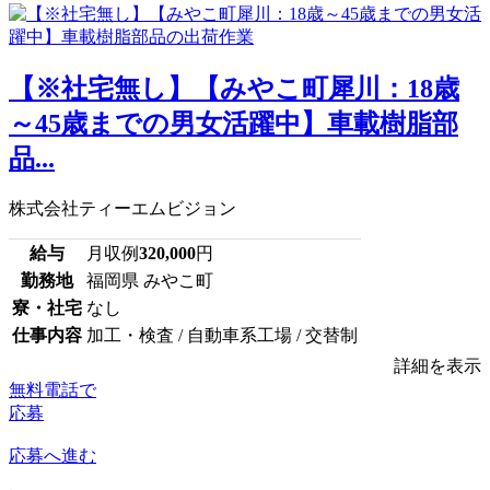
【※社宅無し】【みやこ町犀川：18歳
～45歳までの男女活躍中】車載樹脂部
品...
株式会社ティーエムビジョン
給与
月収例
320,000
円
勤務地
福岡県 みやこ町
寮・社宅
なし
仕事内容
加工・検査 / 自動車系工場 / 交替制
詳細を表示
無料電話で
応募
応募へ進む