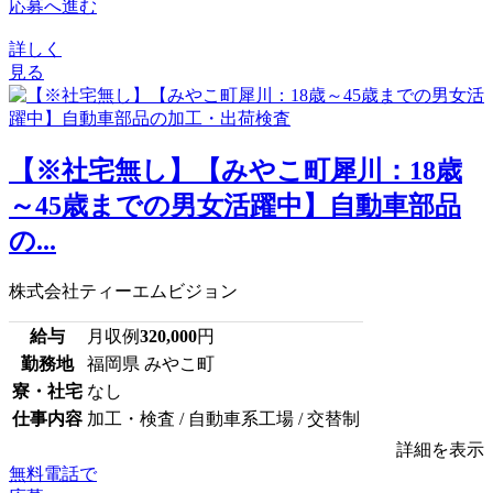
応募へ進む
詳しく
見る
【※社宅無し】【みやこ町犀川：18歳
～45歳までの男女活躍中】自動車部品
の...
株式会社ティーエムビジョン
給与
月収例
320,000
円
勤務地
福岡県 みやこ町
寮・社宅
なし
仕事内容
加工・検査 / 自動車系工場 / 交替制
詳細を表示
無料電話で