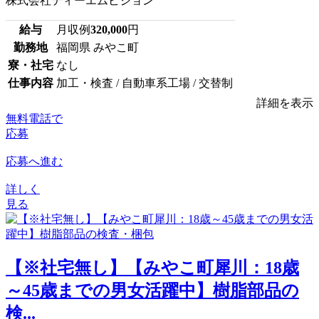
株式会社ティーエムビジョン
給与
月収例
320,000
円
勤務地
福岡県 みやこ町
寮・社宅
なし
仕事内容
加工・検査 / 自動車系工場 / 交替制
詳細を表示
無料電話で
応募
応募へ進む
詳しく
見る
【※社宅無し】【みやこ町犀川：18歳
～45歳までの男女活躍中】樹脂部品の
検...