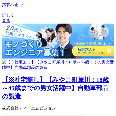
応募へ進む
詳しく
見る
【※社宅無し】【みやこ町犀川：18歳
～45歳までの男女活躍中】自動車部品
の製造
株式会社ティーエムビジョン