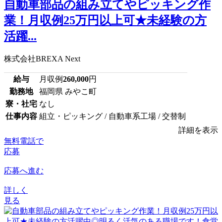
自動車部品の組み立てやピッキング作
業！月収例25万円以上可★未経験の方
活躍...
株式会社BREXA Next
給与
月収例
260,000
円
勤務地
福岡県 みやこ町
寮・社宅
なし
仕事内容
組立・ピッキング / 自動車系工場 / 交替制
詳細を表示
無料電話で
応募
応募へ進む
詳しく
見る