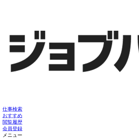
仕事検索
おすすめ
閲覧履歴
会員登録
メニュー