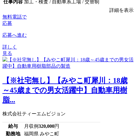
仕事内容
加工・検査 / 自動車系工場 / 交替制
詳細を表示
無料電話で
応募
応募へ進む
詳しく
見る
【※社宅無し】【みやこ町犀川：18歳
～45歳までの男女活躍中】自動車用樹
脂...
株式会社ティーエムビジョン
給与
月収例
320,000
円
勤務地
福岡県 みやこ町