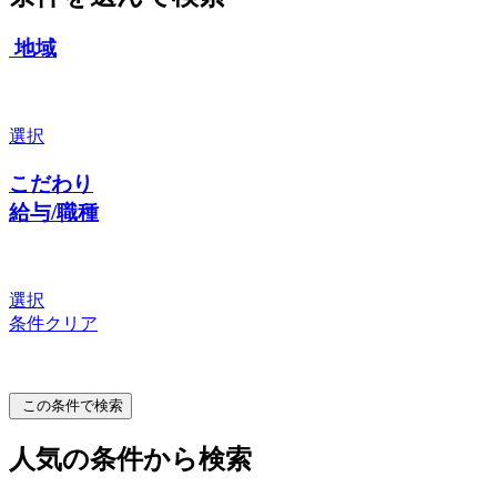
地域
選択
こだわり
給与/職種
選択
条件クリア
この条件で検索
人気の条件から検索