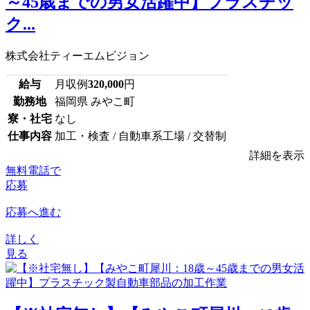
～45歳までの男女活躍中】プラスチッ
ク...
株式会社ティーエムビジョン
給与
月収例
320,000
円
勤務地
福岡県 みやこ町
寮・社宅
なし
仕事内容
加工・検査 / 自動車系工場 / 交替制
詳細を表示
無料電話で
応募
応募へ進む
詳しく
見る