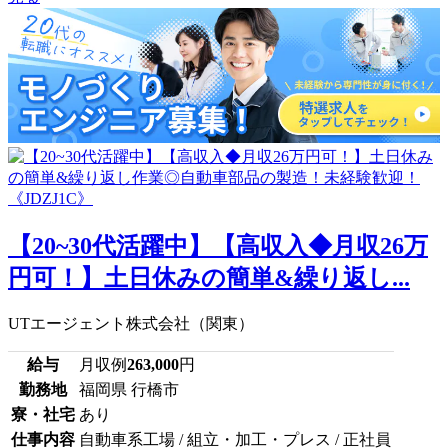
【20~30代活躍中】【高収入◆月収26万
円可！】土日休みの簡単&繰り返し...
UTエージェント株式会社（関東）
給与
月収例
263,000
円
勤務地
福岡県 行橋市
寮・社宅
あり
仕事内容
自動車系工場 / 組立・加工・プレス / 正社員