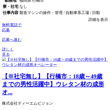
勤務地
福岡県 行橋市
寮・社宅
なし
仕事内容
製造マシンの操作・管理 / 自動車系工場 / 日勤
詳細を表示
無料電話で
応募
応募へ進む
詳しく
見る
【※社宅無し】【行橋市：18歳～49歳
までの男性活躍中】ウレタン材の成形
オ...
株式会社ティーエムビジョン