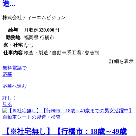
造...
株式会社ティーエムビジョン
給与
月収例
320,000
円
勤務地
福岡県 行橋市
寮・社宅
なし
仕事内容
検査・製造 / 自動車系工場 / 交替制
詳細を表示
無料電話で
応募
応募へ進む
詳しく
見る
【※社宅無し】【行橋市：18歳～49歳