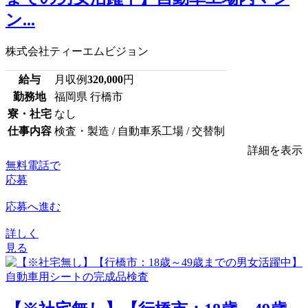
ン...
株式会社ティーエムビジョン
給与
月収例
320,000
円
勤務地
福岡県 行橋市
寮・社宅
なし
仕事内容
検査・製造 / 自動車系工場 / 交替制
詳細を表示
無料電話で
応募
応募へ進む
詳しく
見る