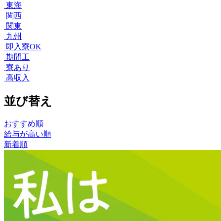
東海
関西
関東
九州
即入寮OK
期間工
寮あり
高収入
並び替え
おすすめ順
給与が高い順
新着順