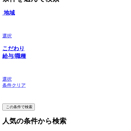
地域
選択
こだわり
給与/職種
選択
条件クリア
この条件で検索
人気の条件から検索