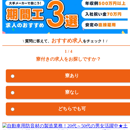
おすすめ求人
\ 質問に答えて、
をチェック！ /
1 / 4
寮付きの求人をお探しですか？
寮あり
寮なし
どちらでも可