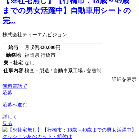
【※社宅無し】【行橋市：18歳～49歳
までの男女活躍中】自動車用シートの
完...
株式会社ティーエムビジョン
給与
月収例
320,000
円
勤務地
福岡県 行橋市
寮・社宅
なし
仕事内容
検査・製造 / 自動車系工場 / 交替制
詳細を表示
無料電話で
応募
応募へ進む
詳しく
見る