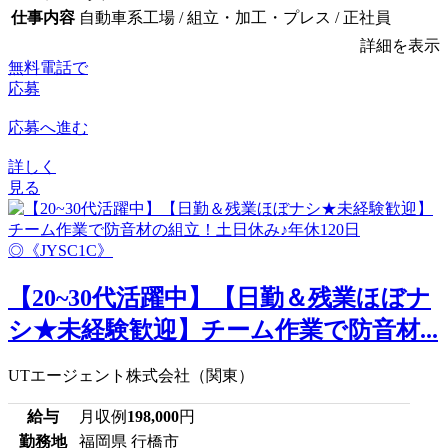
仕事内容
自動車系工場 / 組立・加工・プレス / 正社員
詳細を表示
無料電話で
応募
応募へ進む
詳しく
見る
【20~30代活躍中】【日勤＆残業ほぼナ
シ★未経験歓迎】チーム作業で防音材...
UTエージェント株式会社（関東）
給与
月収例
198,000
円
勤務地
福岡県 行橋市