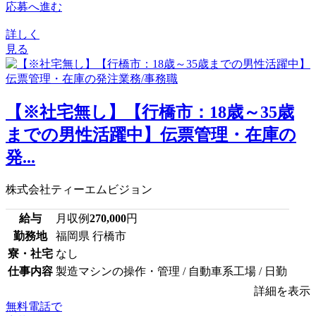
応募へ進む
詳しく
見る
【※社宅無し】【行橋市：18歳～35歳
までの男性活躍中】伝票管理・在庫の
発...
株式会社ティーエムビジョン
給与
月収例
270,000
円
勤務地
福岡県 行橋市
寮・社宅
なし
仕事内容
製造マシンの操作・管理 / 自動車系工場 / 日勤
詳細を表示
無料電話で