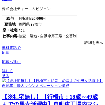
株式会社ティーエムビジョン
給与
月収例
320,000
円
勤務地
福岡県 行橋市
寮・社宅
なし
仕事内容
検査・製造 / 自動車系工場 / 交替制
詳細を表示
無料電話で
応募
応募へ進む
詳しく
見る
【※社宅無し】【行橋市：18歳～49歳
までの男女活躍中】自動車工場内マシ