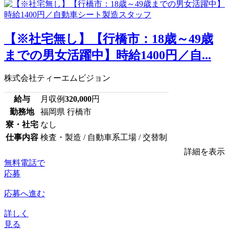
【※社宅無し】【行橋市：18歳～49歳
までの男女活躍中】時給1400円／自...
株式会社ティーエムビジョン
給与
月収例
320,000
円
勤務地
福岡県 行橋市
寮・社宅
なし
仕事内容
検査・製造 / 自動車系工場 / 交替制
詳細を表示
無料電話で
応募
応募へ進む
詳しく
見る