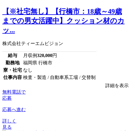
【※社宅無し】【行橋市：18歳～49歳
までの男女活躍中】クッション材のカ
ッ...
株式会社ティーエムビジョン
給与
月収例
320,000
円
勤務地
福岡県 行橋市
寮・社宅
なし
仕事内容
検査・製造 / 自動車系工場 / 交替制
詳細を表示
無料電話で
応募
応募へ進む
詳しく
見る