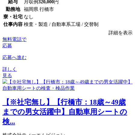
給与
月収例
320,000
円
勤務地
福岡県 行橋市
寮・社宅
なし
仕事内容
検査・製造 / 自動車系工場 / 交替制
詳細を表示
無料電話で
応募
応募へ進む
詳しく
見る
【※社宅無し】【行橋市：18歳～49歳
までの男女活躍中】自動車用シートの
検...