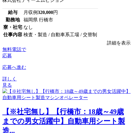
株式会社ティーエムビジョン
給与
月収例
320,000
円
勤務地
福岡県 行橋市
寮・社宅
なし
仕事内容
検査・製造 / 自動車系工場 / 交替制
詳細を表示
無料電話で
応募
応募へ進む
詳しく
見る
【※社宅無し】【行橋市：18歳～49歳
までの男女活躍中】自動車用シート製
造...