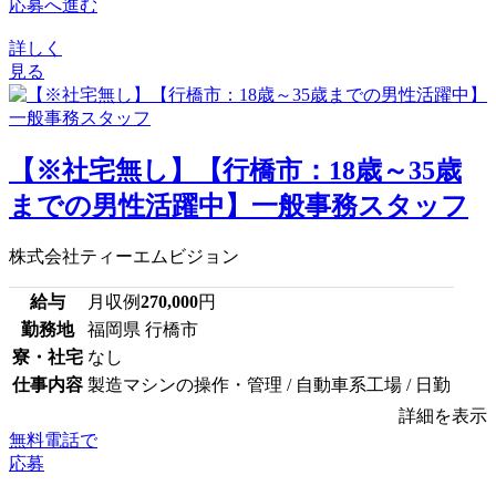
応募へ進む
詳しく
見る
【※社宅無し】【行橋市：18歳～35歳
までの男性活躍中】一般事務スタッフ
株式会社ティーエムビジョン
給与
月収例
270,000
円
勤務地
福岡県 行橋市
寮・社宅
なし
仕事内容
製造マシンの操作・管理 / 自動車系工場 / 日勤
詳細を表示
無料電話で
応募