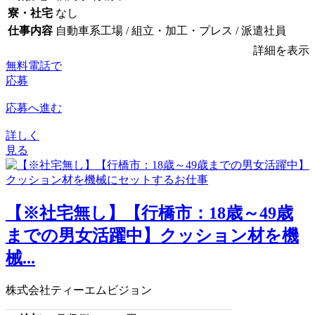
寮・社宅
なし
仕事内容
自動車系工場 / 組立・加工・プレス / 派遣社員
詳細を表示
無料電話で
応募
応募へ進む
詳しく
見る
【※社宅無し】【行橋市：18歳～49歳
までの男女活躍中】クッション材を機
械...
株式会社ティーエムビジョン