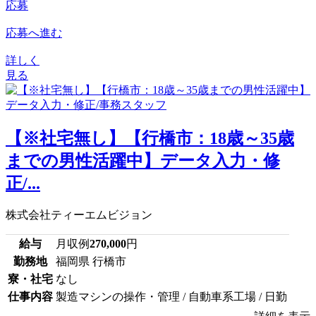
応募
応募へ進む
詳しく
見る
【※社宅無し】【行橋市：18歳～35歳
までの男性活躍中】データ入力・修
正/...
株式会社ティーエムビジョン
給与
月収例
270,000
円
勤務地
福岡県 行橋市
寮・社宅
なし
仕事内容
製造マシンの操作・管理 / 自動車系工場 / 日勤