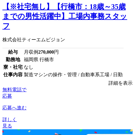
【※社宅無し】【行橋市：18歳～35歳
までの男性活躍中】工場内事務スタッ
フ
株式会社ティーエムビジョン
給与
月収例
270,000
円
勤務地
福岡県 行橋市
寮・社宅
なし
仕事内容
製造マシンの操作・管理 / 自動車系工場 / 日勤
詳細を表示
無料電話で
応募
応募へ進む
詳しく
見る