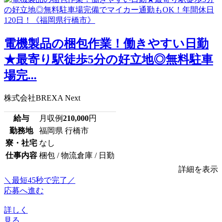
電機製品の梱包作業！働きやすい日勤
★最寄り駅徒歩5分の好立地◎無料駐車
場完...
株式会社BREXA Next
給与
月収例
210,000
円
勤務地
福岡県 行橋市
寮・社宅
なし
仕事内容
梱包 / 物流倉庫 / 日勤
詳細を表示
＼最短45秒で完了／
応募へ進む
詳しく
見る