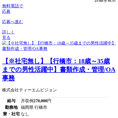
詳細を表示
無料電話で
応募
応募へ進む
詳しく
見る
【※社宅無し】【行橋市：18歳～35歳
までの男性活躍中】書類作成・管理/OA
事務
株式会社ティーエムビジョン
給与
月収例
270,000
円
勤務地
福岡県 行橋市
寮・社宅
なし