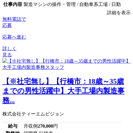
仕事内容
製造マシンの操作・管理 / 自動車系工場 / 日勤
詳細を表示
無料電話で
応募
応募へ進む
詳しく
見る
【※社宅無し】【行橋市：18歳～35歳
までの男性活躍中】大手工場内製造事
務...
株式会社ティーエムビジョン
給与
月収例
270,000
円