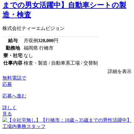
までの男女活躍中】自動車シートの製
造・検査
株式会社ティーエムビジョン
給与
月収例
320,000
円
勤務地
福岡県 行橋市
寮・社宅
なし
仕事内容
検査・製造 / 自動車系工場 / 交替制
詳細を表示
無料電話で
応募
応募へ進む
詳しく
見る