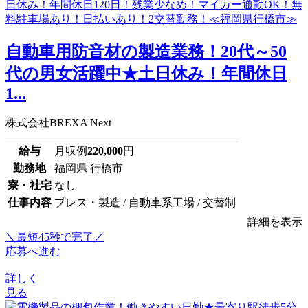
自動車用防音材の製造業務！20代～50
代の男女活躍中★土日休み！年間休日
1...
株式会社BREXA Next
給与
月収例
220,000
円
勤務地
福岡県 行橋市
寮・社宅
なし
仕事内容
プレス・製造 / 自動車系工場 / 交替制
詳細を表示
＼最短45秒で完了／
応募へ進む
詳しく
見る