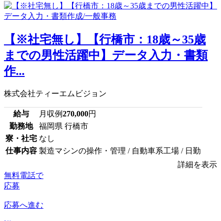
【※社宅無し】【行橋市：18歳～35歳
までの男性活躍中】データ入力・書類
作...
株式会社ティーエムビジョン
給与
月収例
270,000
円
勤務地
福岡県 行橋市
寮・社宅
なし
仕事内容
製造マシンの操作・管理 / 自動車系工場 / 日勤
詳細を表示
無料電話で
応募
応募へ進む