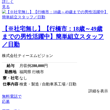
詳しく
見る
【※社宅無し】【行橋市：18歳～49歳
までの男性活躍中】簡単組立スタッフ
／日勤
株式会社ティーエムビジョン
給与
月収例
280,000
円
勤務地
福岡県 行橋市
寮・社宅
なし
仕事内容
検査・製造 / 自動車系工場 / 日勤
詳細を表示
無料電話で
応募