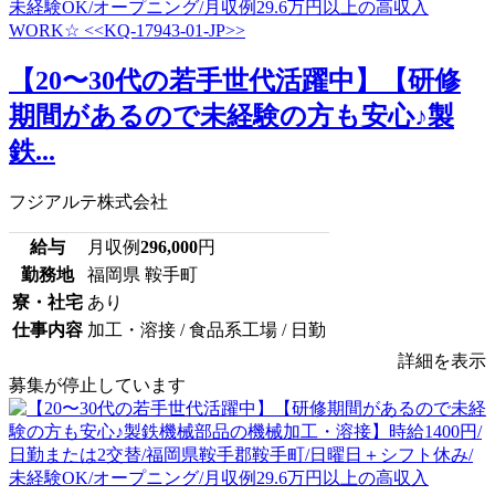
【20〜30代の若手世代活躍中】【研修
期間があるので未経験の方も安心♪製
鉄...
フジアルテ株式会社
給与
月収例
296,000
円
勤務地
福岡県 鞍手町
寮・社宅
あり
仕事内容
加工・溶接 / 食品系工場 / 日勤
詳細を表示
募集が停止しています