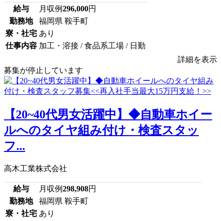
給与
月収例
296,000
円
勤務地
福岡県 鞍手町
寮・社宅
あり
仕事内容
加工・溶接 / 食品系工場 / 日勤
詳細を表示
募集が停止しています
【20~40代男女活躍中】◆自動車ホイー
ルへのタイヤ組み付け・検査スタッ
フ...
高木工業株式会社
給与
月収例
298,908
円
勤務地
福岡県 鞍手町
寮・社宅
あり