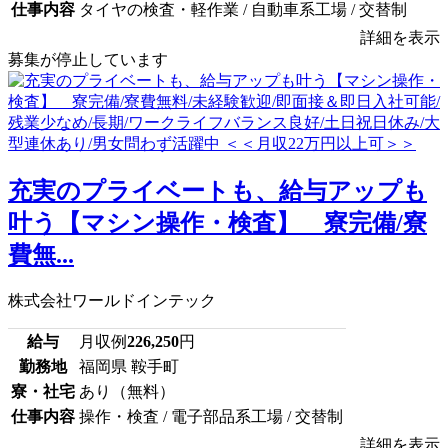
仕事内容
タイヤの検査・軽作業 / 自動車系工場 / 交替制
詳細を表示
募集が停止しています
充実のプライベートも、給与アップも
叶う【マシン操作・検査】 寮完備/寮
費無...
株式会社ワールドインテック
給与
月収例
226,250
円
勤務地
福岡県 鞍手町
寮・社宅
あり（無料）
仕事内容
操作・検査 / 電子部品系工場 / 交替制
詳細を表示