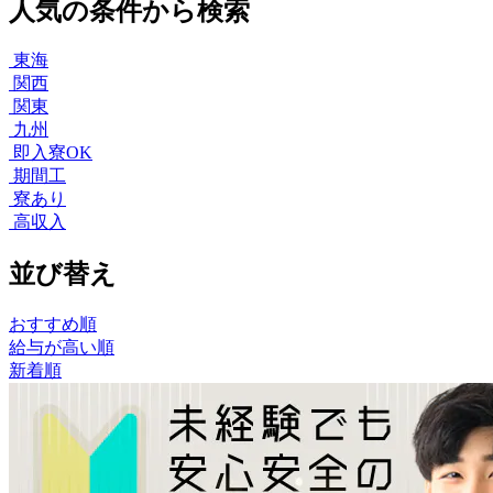
人気の条件から検索
東海
関西
関東
九州
即入寮OK
期間工
寮あり
高収入
並び替え
おすすめ順
給与が高い順
新着順