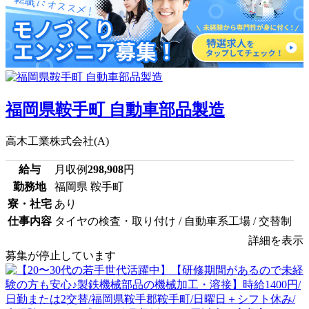
福岡県鞍手町 自動車部品製造
高木工業株式会社(A)
給与
月収例
298,908
円
勤務地
福岡県 鞍手町
寮・社宅
あり
仕事内容
タイヤの検査・取り付け / 自動車系工場 / 交替制
詳細を表示
募集が停止しています