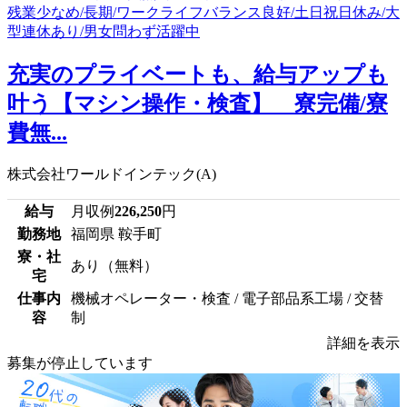
充実のプライベートも、給与アップも
叶う【マシン操作・検査】 寮完備/寮
費無...
株式会社ワールドインテック(A)
給与
月収例
226,250
円
勤務地
福岡県 鞍手町
寮・社
あり（無料）
宅
仕事内
機械オペレーター・検査 / 電子部品系工場 / 交替
容
制
詳細を表示
募集が停止しています