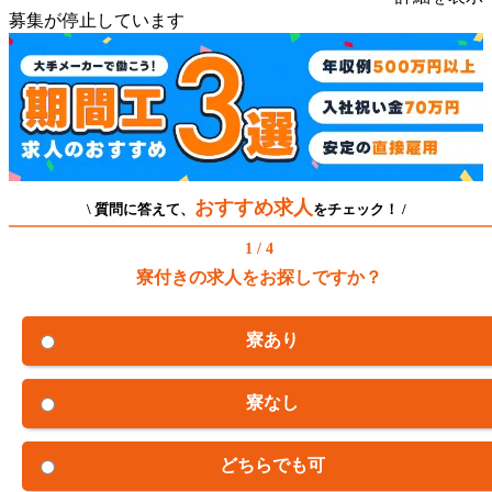
募集が停止しています
おすすめ求人
\ 質問に答えて、
をチェック！ /
1 / 4
寮付きの求人をお探しですか？
寮あり
寮なし
どちらでも可