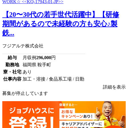
【20〜30代の若手世代活躍中】【研修
期間があるので未経験の方も安心♪製
鉄...
フジアルテ株式会社
給与
月収例
296,000
円
勤務地
福岡県 鞍手町
寮・社宅
あり
仕事内容
加工・溶接 / 食品系工場 / 日勤
詳細を表示
募集が停止しています