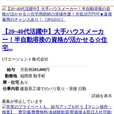
【20~40代活躍中】大手ハウスメーカ
ー！半自動溶接の資格が活かせる☆住
宅...
UTエージェント株式会社
給与
月収例
283,000
円
勤務地
福岡県 鞍手町
寮・社宅
あり
仕事内容
建築系工場でのバリ取り・溶接 日勤
詳細を表示
募集が停止しています