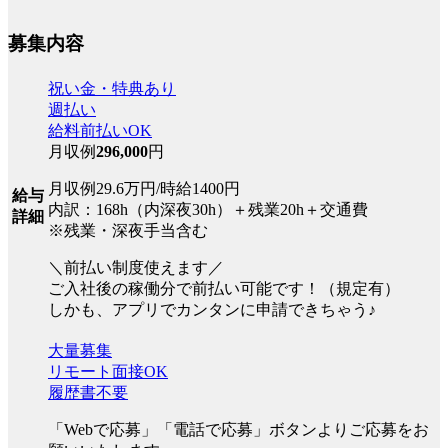
募集内容
祝い金・特典あり
週払い
給料前払いOK
月収例
296,000
円
月収例29.6万円/時給1400円
給与
内訳：168h（内深夜30h）＋残業20h＋交通費
詳細
※残業・深夜手当含む
＼前払い制度使えます／
ご入社後の稼働分で前払い可能です！（規定有）
しかも、アプリでカンタンに申請できちゃう♪
大量募集
リモート面接OK
履歴書不要
「Webで応募」「電話で応募」ボタンよりご応募をお