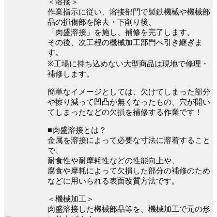
＜溶接＞
作業指示に従い、溶接部門で製鉄機械や機械部
品の損傷部を除去・下削り後、
「肉盛溶接」を施し、補修を完了します。
その後、次工程の機械加工部門へ引き継ぎま
す。
※工場に持ち込めない大型商品は現地で修理・
補修します。
簡単なイメージとしては、欠けてしまった部分
や擦り減って凹凸が無くなったもの、穴が開い
てしまったなどの欠損を補修する作業です！
■肉盛溶接とは？
金属を溶接によって必要な寸法に溶着すること
で、
耐食性や耐摩耗性などの性能向上や、
腐食や摩耗によって欠損した部分の補修のため
などに用いられる表面改質方法です。
＜機械加工＞
肉盛溶接した機械部品等を、機械加工で元の形