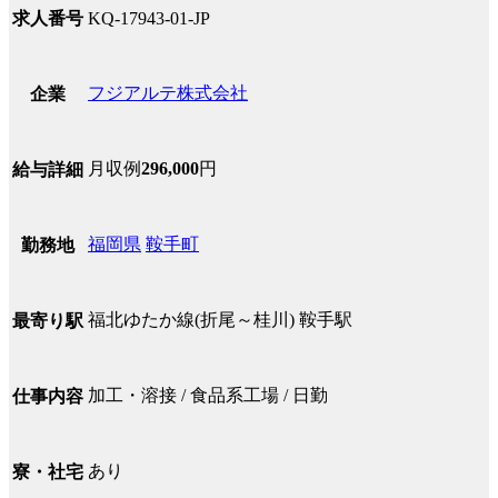
求人番号
KQ-17943-01-JP
フジアルテ株式会社
企業
月収例
296,000
円
給与詳細
福岡県
鞍手町
勤務地
福北ゆたか線(折尾～桂川) 鞍手駅
最寄り駅
加工・溶接 / 食品系工場 / 日勤
仕事内容
あり
寮・社宅