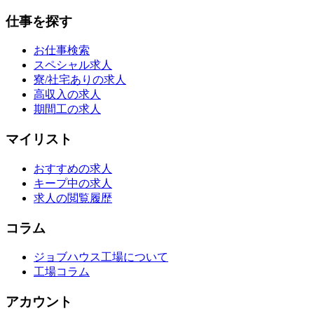
仕事を探す
お仕事検索
スペシャル求人
寮/社宅ありの求人
高収入の求人
期間工の求人
マイリスト
おすすめの求人
キープ中の求人
求人の閲覧履歴
コラム
ジョブハウス工場について
工場コラム
アカウント