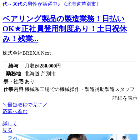
ベアリング製品の製造業務！日払い
OK★正社員登用制度あり！土日祝休
み！残業...
株式会社BREXA Next
給与
月収例
280,000
円
勤務地
北海道 芦別市
寮・社宅
あり
仕事内容
機械系工場での機械操作・製造補助製造スタッフ
詳細を表示
＼最短45秒で完了／
応募へ進む
詳しく
見る