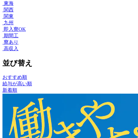
東海
関西
関東
九州
即入寮OK
期間工
寮あり
高収入
並び替え
おすすめ順
給与が高い順
新着順