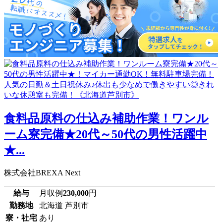
食料品原料の仕込み補助作業！ワンル
ーム寮完備★20代～50代の男性活躍中
★...
株式会社BREXA Next
給与
月収例
230,000
円
勤務地
北海道 芦別市
寮・社宅
あり