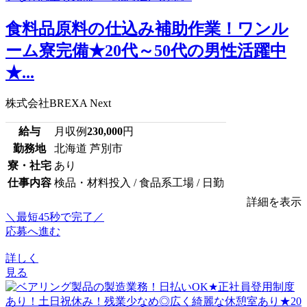
食料品原料の仕込み補助作業！ワンル
ーム寮完備★20代～50代の男性活躍中
★...
株式会社BREXA Next
給与
月収例
230,000
円
勤務地
北海道 芦別市
寮・社宅
あり
仕事内容
検品・材料投入 / 食品系工場 / 日勤
詳細を表示
＼最短45秒で完了／
応募へ進む
詳しく
見る