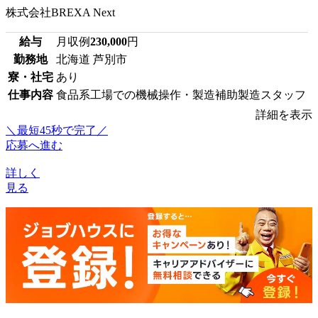
株式会社BREXA Next
給与
月収例
230,000
円
勤務地
北海道 芦別市
寮・社宅
あり
仕事内容
食品系工場での機械操作・製造補助製造スタッフ
詳細を表示
＼最短45秒で完了／
応募へ進む
詳しく
見る