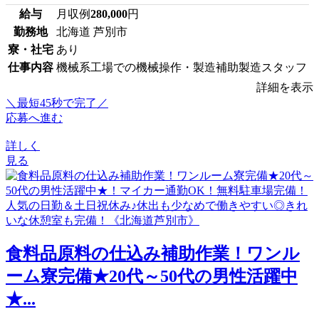
給与
月収例
280,000
円
勤務地
北海道 芦別市
寮・社宅
あり
仕事内容
機械系工場での機械操作・製造補助製造スタッフ
詳細を表示
＼最短45秒で完了／
応募へ進む
詳しく
見る
食料品原料の仕込み補助作業！ワンル
ーム寮完備★20代～50代の男性活躍中
★...