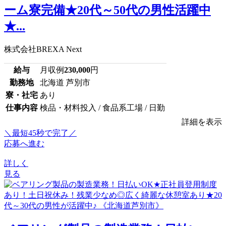
ーム寮完備★20代～50代の男性活躍中
★...
株式会社BREXA Next
給与
月収例
230,000
円
勤務地
北海道 芦別市
寮・社宅
あり
仕事内容
検品・材料投入 / 食品系工場 / 日勤
詳細を表示
＼最短45秒で完了／
応募へ進む
詳しく
見る