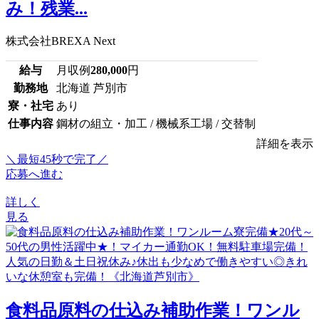
み！残業...
株式会社BREXA Next
給与
月収例
280,000
円
勤務地
北海道 芦別市
寮・社宅
あり
仕事内容
鋼材の組立・加工 / 機械系工場 / 交替制
詳細を表示
＼最短45秒で完了／
応募へ進む
詳しく
見る
食料品原料の仕込み補助作業！ワンル