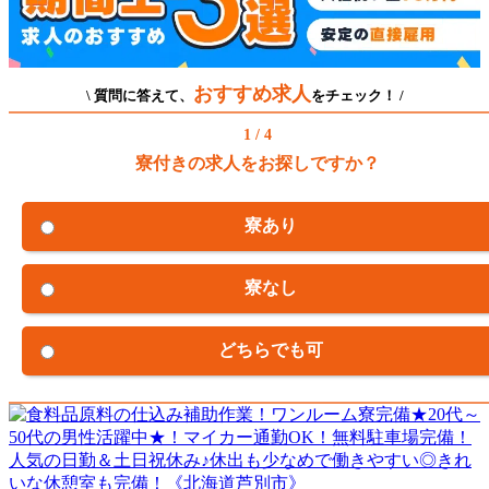
おすすめ求人
\ 質問に答えて、
をチェック！ /
1 / 4
寮付きの求人をお探しですか？
寮あり
寮なし
どちらでも可