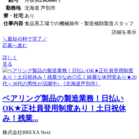
給与
月収例
230,000
円
勤務地
北海道 芦別市
寮・社宅
あり
仕事内容
食品系工場での機械操作・製造補助製造スタッフ
詳細を表示
＼最短45秒で完了／
応募へ進む
詳しく
見る
ベアリング製品の製造業務！日払い
OK★正社員登用制度あり！土日祝休
み！残業...
株式会社BREXA Next