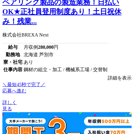
ベアリング製品の製造業務！日払い
OK★正社員登用制度あり！土日祝休
み！残業...
株式会社BREXA Next
給与
月収例
280,000
円
勤務地
北海道 芦別市
寮・社宅
あり
仕事内容
鋼材の組立・加工 / 機械系工場 / 交替制
詳細を表示
＼最短45秒で完了／
応募へ進む
詳しく
見る