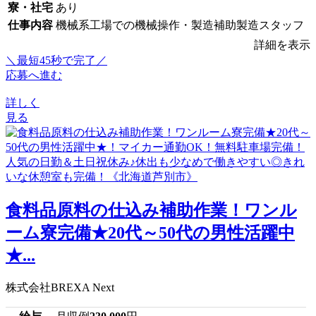
寮・社宅
あり
仕事内容
機械系工場での機械操作・製造補助製造スタッフ
詳細を表示
＼最短45秒で完了／
応募へ進む
詳しく
見る
食料品原料の仕込み補助作業！ワンル
ーム寮完備★20代～50代の男性活躍中
★...
株式会社BREXA Next