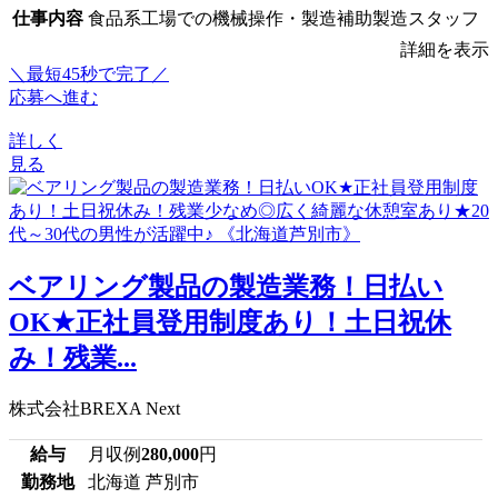
仕事内容
食品系工場での機械操作・製造補助製造スタッフ
詳細を表示
＼最短45秒で完了／
応募へ進む
詳しく
見る
ベアリング製品の製造業務！日払い
OK★正社員登用制度あり！土日祝休
み！残業...
株式会社BREXA Next
給与
月収例
280,000
円
勤務地
北海道 芦別市