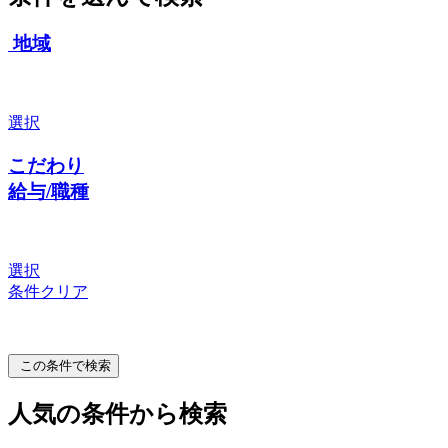
地域
選択
こだわり
給与/職種
選択
条件クリア
この条件で検索
人気の条件から検索