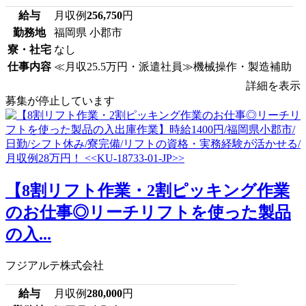
給与
月収例
256,750
円
勤務地
福岡県 小郡市
寮・社宅
なし
仕事内容
≪月収25.5万円・派遣社員≫機械操作・製造補助
詳細を表示
募集が停止しています
【8割リフト作業・2割ピッキング作業
のお仕事◎リーチリフトを使った製品
の入...
フジアルテ株式会社
給与
月収例
280,000
円