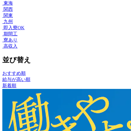
東海
関西
関東
九州
即入寮OK
期間工
寮あり
高収入
並び替え
おすすめ順
給与が高い順
新着順