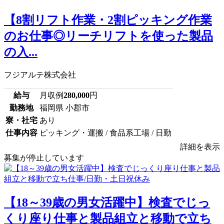
【8割リフト作業・2割ピッキング作業
のお仕事◎リーチリフトを使った製品
の入...
フジアルテ株式会社
給与
月収例
280,000
円
勤務地
福岡県 小郡市
寮・社宅
あり
仕事内容
ピッキング・運搬 / 食品系工場 / 日勤
詳細を表示
募集が停止しています
【18～39歳の男女活躍中】検査でじっ
くり座り仕事と製品組立と移動で立ち