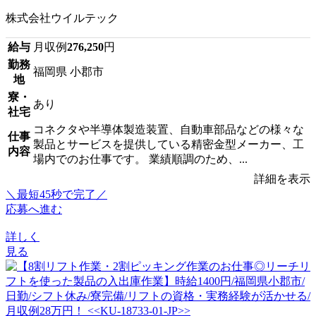
株式会社ウイルテック
給与
月収例
276,250
円
勤務
福岡県 小郡市
地
寮・
あり
社宅
コネクタや半導体製造装置、自動車部品などの様々な
仕事
製品とサービスを提供している精密金型メーカー、工
内容
場内でのお仕事です。 業績順調のため、...
詳細を表示
＼最短45秒で完了／
応募へ進む
詳しく
見る