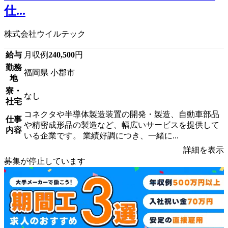
仕...
株式会社ウイルテック
給与
月収例
240,500
円
勤務
福岡県 小郡市
地
寮・
なし
社宅
コネクタや半導体製造装置の開発・製造、自動車部品
仕事
や精密成形品の製造など、幅広いサービスを提供して
内容
いる企業です。 業績好調につき、一緒に...
詳細を表示
募集が停止しています