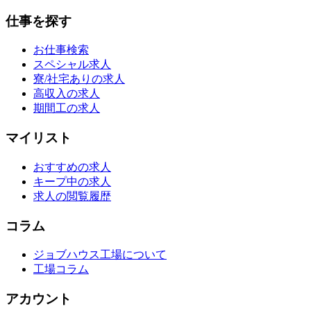
仕事を探す
お仕事検索
スペシャル求人
寮/社宅ありの求人
高収入の求人
期間工の求人
マイリスト
おすすめの求人
キープ中の求人
求人の閲覧履歴
コラム
ジョブハウス工場について
工場コラム
アカウント