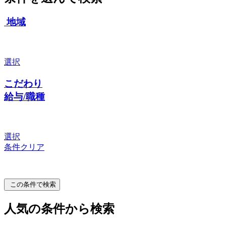
地域
選択
こだわり
給与/職種
選択
条件クリア
この条件で検索
人気の条件から検索