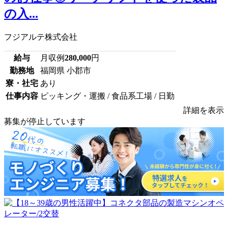
の入...
フジアルテ株式会社
給与
月収例
280,000
円
勤務地
福岡県 小郡市
寮・社宅
あり
仕事内容
ピッキング・運搬 / 食品系工場 / 日勤
詳細を表示
募集が停止しています