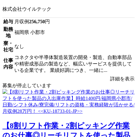
株式会社ウイルテック
給与
月収例
256,750
円
勤務
福岡県 小郡市
地
寮・
なし
社宅
コネクタや半導体製造装置の開発・製造、自動車部品
仕事
や精密成形品の製造など、幅広いサービスを提供して
内容
いる企業です。 業績好調につき、一緒に...
詳細を表示
募集が停止しています
【8割リフト作業・2割ピッキング作業
のお仕事◎リーチリフトを使った製品