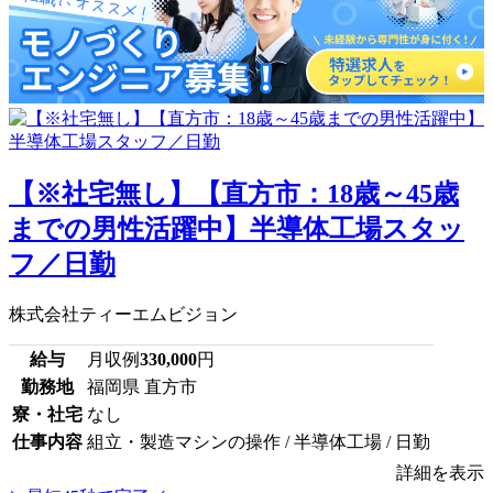
【※社宅無し】【直方市：18歳～45歳
までの男性活躍中】半導体工場スタッ
フ／日勤
株式会社ティーエムビジョン
給与
月収例
330,000
円
勤務地
福岡県 直方市
寮・社宅
なし
仕事内容
組立・製造マシンの操作 / 半導体工場 / 日勤
詳細を表示