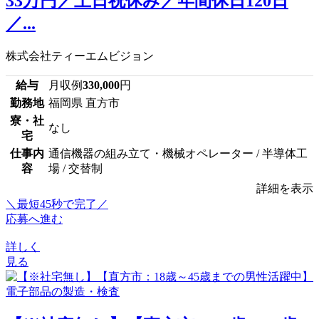
33万円／土日祝休み／年間休日120日
／...
株式会社ティーエムビジョン
給与
月収例
330,000
円
勤務地
福岡県 直方市
寮・社
なし
宅
仕事内
通信機器の組み立て・機械オペレーター / 半導体工
容
場 / 交替制
詳細を表示
＼最短45秒で完了／
応募へ進む
詳しく
見る