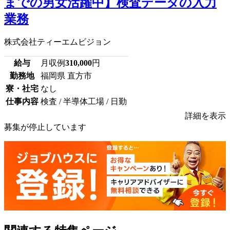
までの男女活躍中】検査データの入力
業務
株式会社ティーエムビジョン
給与
月収例
310,000
円
勤務地
福岡県 直方市
寮・社宅
なし
仕事内容
検査 / 半導体工場 / 日勤
詳細を表示
募集が停止しています