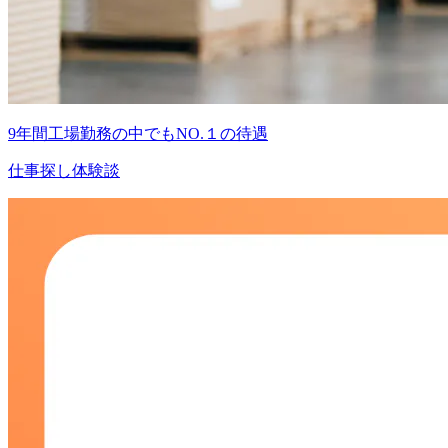
9年間工場勤務の中でもNO.１の待遇
仕事探し体験談