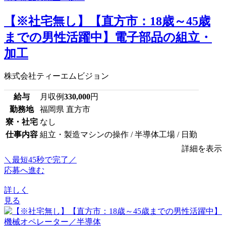
【※社宅無し】【直方市：18歳～45歳
までの男性活躍中】電子部品の組立・
加工
株式会社ティーエムビジョン
給与
月収例
330,000
円
勤務地
福岡県 直方市
寮・社宅
なし
仕事内容
組立・製造マシンの操作 / 半導体工場 / 日勤
詳細を表示
＼最短45秒で完了／
応募へ進む
詳しく
見る