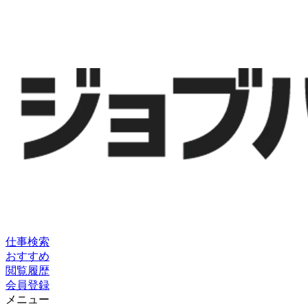
仕事検索
おすすめ
閲覧履歴
会員登録
メニュー