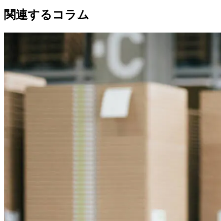
関連するコラム