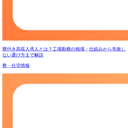
寮付き高収入求人とは？工場勤務の相場・仕組みから失敗し
ない選び方まで解説
寮・社宅情報