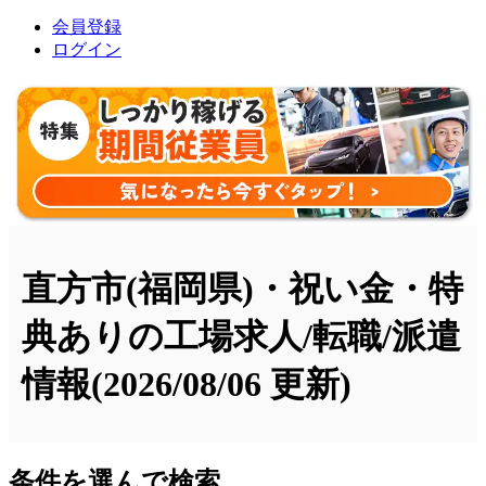
会員登録
ログイン
直方市(福岡県)・祝い金・特
典ありの工場求人/転職/派遣
情報
(2026/08/06 更新)
条件を選んで検索