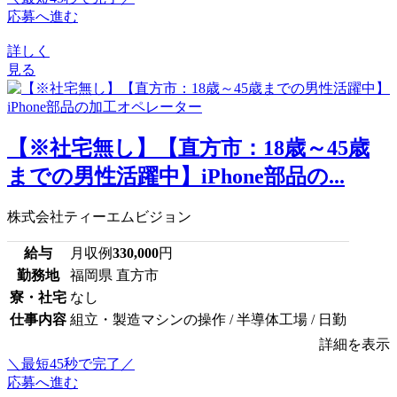
応募へ進む
詳しく
見る
【※社宅無し】【直方市：18歳～45歳
までの男性活躍中】iPhone部品の...
株式会社ティーエムビジョン
給与
月収例
330,000
円
勤務地
福岡県 直方市
寮・社宅
なし
仕事内容
組立・製造マシンの操作 / 半導体工場 / 日勤
詳細を表示
＼最短45秒で完了／
応募へ進む