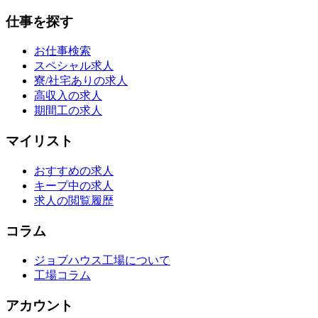
仕事を探す
お仕事検索
スペシャル求人
寮/社宅ありの求人
高収入の求人
期間工の求人
マイリスト
おすすめの求人
キープ中の求人
求人の閲覧履歴
コラム
ジョブハウス工場について
工場コラム
アカウント