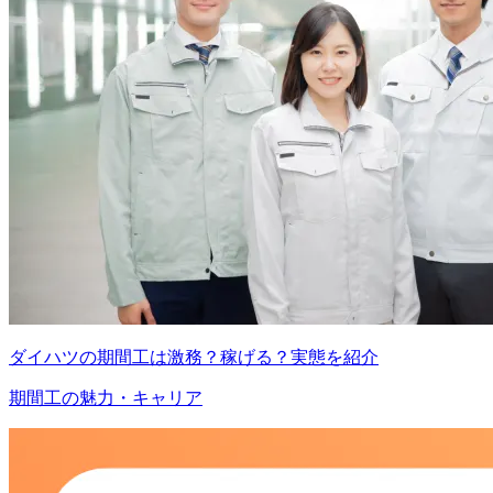
ダイハツの期間工は激務？稼げる？実態を紹介
期間工の魅力・キャリア