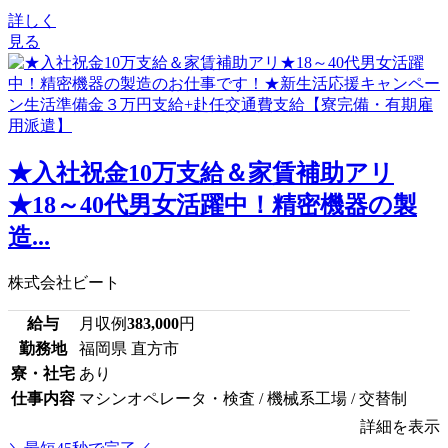
詳しく
見る
★入社祝金10万支給＆家賃補助アリ
★18～40代男女活躍中！精密機器の製
造...
株式会社ビート
給与
月収例
383,000
円
勤務地
福岡県 直方市
寮・社宅
あり
仕事内容
マシンオペレータ・検査 / 機械系工場 / 交替制
詳細を表示