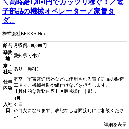
＼高時給1,800円でガッツリ稼ぐ！／電
子部品の機械オペレーター／家賃タ
ダ...
株式会社BREXA Next
給与
月収例
330,000
円
勤務
愛知県 小牧市
地
寮・
あり（無料）
社宅
航空・宇宙関連機器などに使用される電子部品の製造
仕事
工場で、機械補助や組付けなどを担当します。
内容
【具体的な業務内容】 ■機械操作 ｜部...
8月
入社
31日
日
※目安になります、表記なしは面接時にご相談くださ
い
詳細を表示