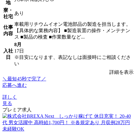
地
寮・
あり
社宅
車載用リチウムイオン電池部品の製造を担当します。
仕事
【具体的な業務内容】 ■製造装置の操作・メンテナン
内容
ス ■製品の検査 ■作業数量など...
8月
入社
17日
日
※目安になります、表記なしは面接時にご相談くださ
い
詳細を表示
＼最短45秒で完了／
応募へ進む
詳しく
見る
プレミア求人