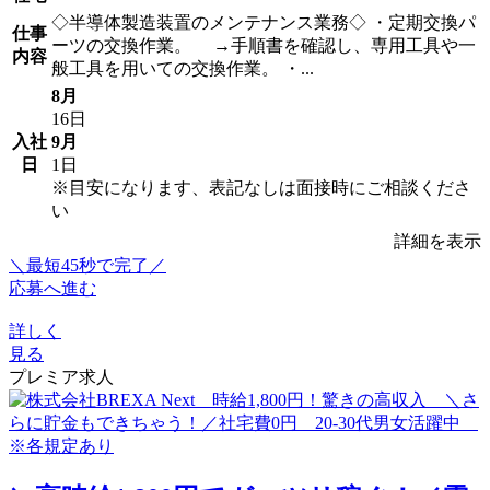
◇半導体製造装置のメンテナンス業務◇ ・定期交換パ
仕事
ーツの交換作業。 →手順書を確認し、専用工具や一
内容
般工具を用いての交換作業。 ・...
8月
16日
入社
9月
日
1日
※目安になります、表記なしは面接時にご相談くださ
い
詳細を表示
＼最短45秒で完了／
応募へ進む
詳しく
見る
プレミア求人