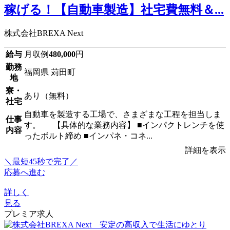
稼げる！【自動車製造】社宅費無料＆...
株式会社BREXA Next
給与
月収例
480,000
円
勤務
福岡県 苅田町
地
寮・
あり（無料）
社宅
自動車を製造する工場で、さまざまな工程を担当しま
仕事
す。 【具体的な業務内容】 ■インパクトレンチを使
内容
ったボルト締め ■インパネ・コネ...
詳細を表示
＼最短45秒で完了／
応募へ進む
詳しく
見る
プレミア求人