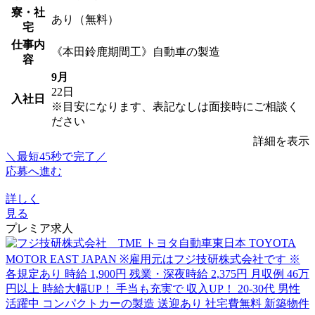
寮・社
あり（無料）
宅
仕事内
《本田鈴鹿期間工》自動車の製造
容
9月
22日
入社日
※目安になります、表記なしは面接時にご相談く
ださい
詳細を表示
＼最短45秒で完了／
応募へ進む
詳しく
見る
プレミア求人