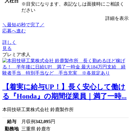
入社日
※目安になります、表記なしは面接時にご相談く
ださい
詳細を表示
＼最短45秒で完了／
応募へ進む
詳しく
見る
プレミア求人
【着実に給与UP！】長く安心して働け
る『Honda』の期間従業員｜満了一時...
本田技研工業株式会社 鈴鹿製作所
給与
月収例
342,095
円
勤務地
三重県 鈴鹿市