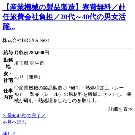
【産業機械の製品製造】寮費無料／赴
任旅費会社負担／20代～40代の男女活
躍...
株式会社BREXA Next
給与
月収例
280,000
円
勤務
埼玉県 羽生市
地
寮・
あり（無料）
社宅
◇産業機械の製品製造◇ *研削・熱処理加工（レー
仕事
ル） 製品（レール）の原材料を機械にセットし、機
内容
械が研削・熱処理をしたものを取り出...
詳細を表示
＼最短45秒で完了／
応募へ進む
詳しく