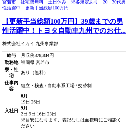
【更新手当総額100万円】39歳までの男
性活躍中！トヨタ自動車九州でのお仕...
株式会社イカイ 九州事業部
給与
月収例
378,834
円
勤務地
福岡県 宮若市
寮・社
あり（無料）
宅
仕事内
組立・検査 / 自動車系工場 / 交替制
容
8月
19日
26日
9月
入社日
2日
9日
16日
23日
※目安になります、表記なしは面接時にご相談く
ださい