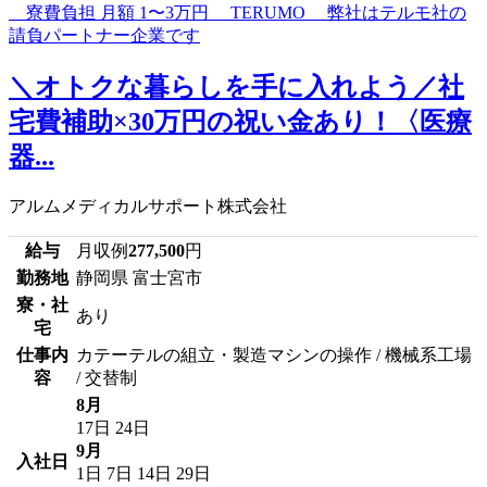
＼オトクな暮らしを手に入れよう／社
宅費補助×30万円の祝い金あり！〈医療
器...
アルムメディカルサポート株式会社
給与
月収例
277,500
円
勤務地
静岡県 富士宮市
寮・社
あり
宅
仕事内
カテーテルの組立・製造マシンの操作 / 機械系工場
容
/ 交替制
8月
17日
24日
9月
入社日
1日
7日
14日
29日