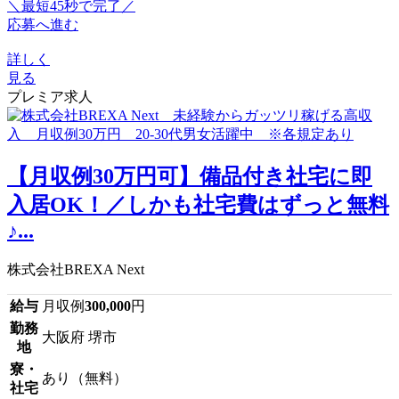
＼最短45秒で完了／
応募へ進む
詳しく
見る
プレミア求人
【月収例30万円可】備品付き社宅に即
入居OK！／しかも社宅費はずっと無料
♪...
株式会社BREXA Next
給与
月収例
300,000
円
勤務
大阪府 堺市
地
寮・
あり（無料）
社宅