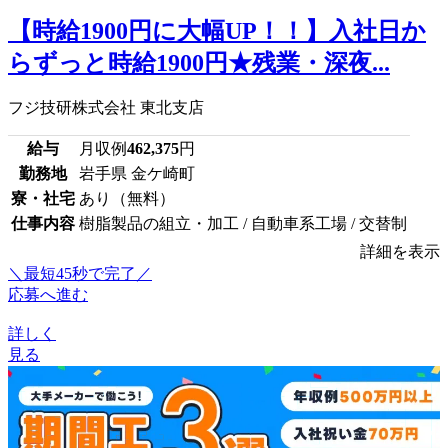
【時給1900円に大幅UP！！】入社日か
らずっと時給1900円★残業・深夜...
フジ技研株式会社 東北支店
給与
月収例
462,375
円
勤務地
岩手県 金ケ崎町
寮・社宅
あり（無料）
仕事内容
樹脂製品の組立・加工 / 自動車系工場 / 交替制
詳細を表示
＼最短45秒で完了／
応募へ進む
詳しく
見る