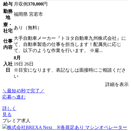
給与
月収例
370,000
円
勤務
福岡県 宮若市
地
寮・
あり（無料）
社宅
大手自動車メーカー『トヨタ自動車九州株式会社』に
仕事
て、自動車製造の仕事を担当します！配属先に応じ
内容
て、以下のような作業を行います。 ※雇...
8月
入社
19日
26日
日
※目安になります、表記なしは面接時にご相談くださ
い
詳細を表示
＼最短45秒で完了／
応募へ進む
詳しく
見る
プレミア求人