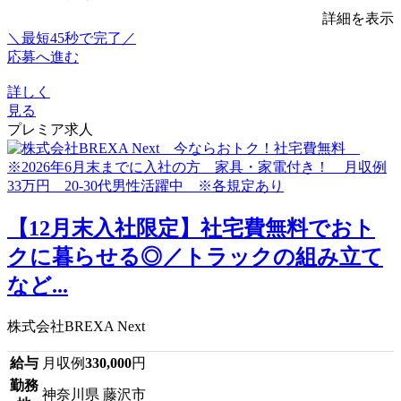
詳細を表示
＼最短45秒で完了／
応募へ進む
詳しく
見る
プレミア求人
【12月末入社限定】社宅費無料でおト
クに暮らせる◎／トラックの組み立て
など...
株式会社BREXA Next
給与
月収例
330,000
円
勤務
神奈川県 藤沢市