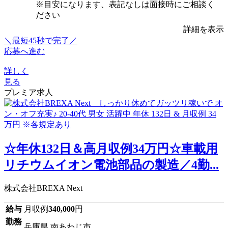
※目安になります、表記なしは面接時にご相談く
ださい
詳細を表示
＼最短45秒で完了／
応募へ進む
詳しく
見る
プレミア求人
☆年休132日＆高月収例34万円☆車載用
リチウムイオン電池部品の製造／4勤...
株式会社BREXA Next
給与
月収例
340,000
円
勤務
兵庫県 南あわじ市