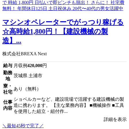
マシンオペレーターでがっつり稼げる
☆高時給1,800円！【建設機械の製
造】...
株式会社BREXA Next
給与
月収例
420,000
円
勤務
茨城県 土浦市
地
寮・
あり（無料）
社宅
ショベルカーなど、建設現場で活躍する建設機械の製
仕事
造に携わります。 【主な業務内容】 ■機械操作 ■工具
内容
を使用した組立・組付作...
詳細を表示
＼最短45秒で完了／