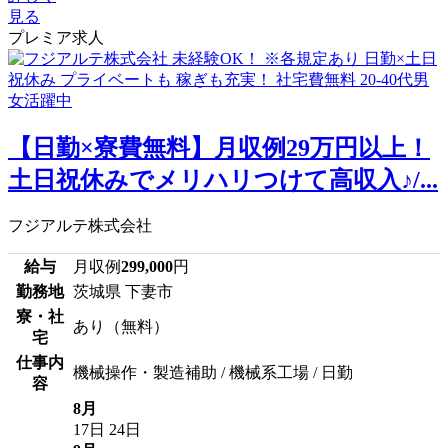
見る
プレミア求人
【日勤×寮費無料】月収例29万円以上！
土日祝休みでメリハリつけて高収入♪/...
フジアルテ株式会社
給与
月収例
299,000
円
勤務地
茨城県 下妻市
寮・社
あり（無料）
宅
仕事内
機械操作・製造補助 / 機械系工場 / 日勤
容
8月
17日
24日