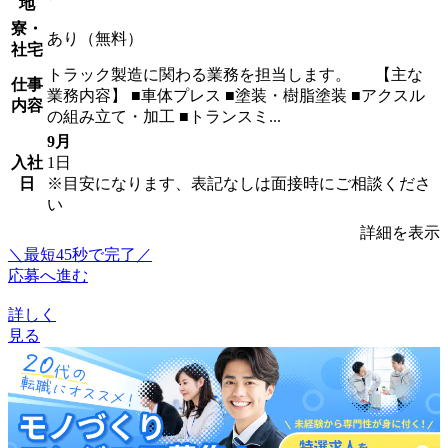
地
寮・
あり（無料）
社宅
トラック製造に関わる業務を担当します。 【主な
仕事
業務内容】 ■車体プレス ■塗装・樹脂塗装 ■アクスル
内容
の組み立て・加工 ■トランスミ...
9月
入社
1日
日
※目安になります、表記なしは面接時にご相談くださ
い
詳細を表示
＼最短45秒で完了／
応募へ進む
詳しく
見る