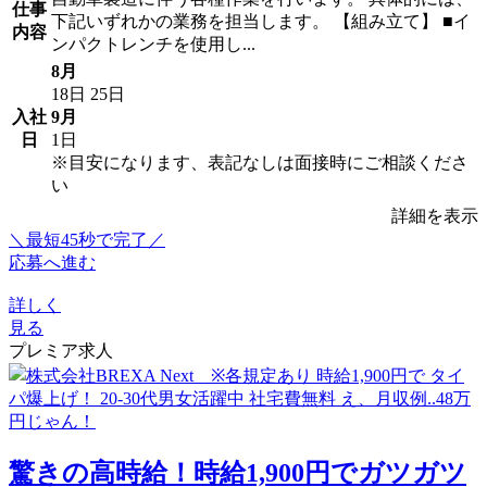
仕事
下記いずれかの業務を担当します。 【組み立て】 ■イ
内容
ンパクトレンチを使用し...
8月
18日
25日
入社
9月
日
1日
※目安になります、表記なしは面接時にご相談くださ
い
詳細を表示
＼最短45秒で完了／
応募へ進む
詳しく
見る
プレミア求人
驚きの高時給！時給1,900円でガツガツ