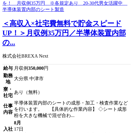
＜高収入×社宅費無料で貯金スピード
UP！＞月収例35万円／半導体装置内部
の...
株式会社BREXA Next
給与
月収例
350,000
円
勤務
大分県 中津市
地
寮・
あり（無料）
社宅
半導体装置内部のシートの成形・加工・検査作業など
仕事
を行います。 【具体的な作業内容】 ◇シート成形
内容
粉を大きな機械で混ぜ合わ...
8月
入社
17日