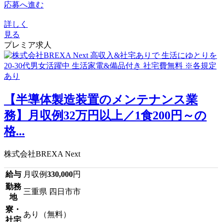
応募へ進む
詳しく
見る
プレミア求人
【半導体製造装置のメンテナンス業
務】月収例32万円以上／1食200円～の
格...
株式会社BREXA Next
給与
月収例
330,000
円
勤務
三重県 四日市市
地
寮・
あり（無料）
社宅