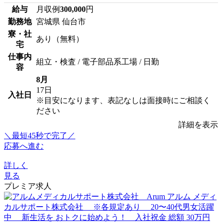
給与
月収例
300,000
円
勤務地
宮城県 仙台市
寮・社
あり（無料）
宅
仕事内
組立・検査 / 電子部品系工場 / 日勤
容
8月
17日
入社日
※目安になります、表記なしは面接時にご相談く
ださい
詳細を表示
＼最短45秒で完了／
応募へ進む
詳しく
見る
プレミア求人