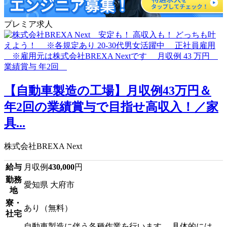
プレミア求人
【自動車製造の工場】月収例43万円＆
年2回の業績賞与で目指せ高収入！／家
具...
株式会社BREXA Next
給与
月収例
430,000
円
勤務
愛知県 大府市
地
寮・
あり（無料）
社宅
自動車製造に伴う各種作業を行います。 具体的には、