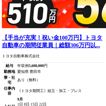
【手当が充実！祝い金100万円】トヨタ
自動車の期間従業員｜総額306万円以...
トヨタ自動車株式会社
給与
年収例
5,600,000
円
勤務地
愛知県 豊田市
寮・社
あり（無料）
宅
仕事内
《トヨタ期間工》組立・加工・プレス
容
9月
1日
8日
15日
22日