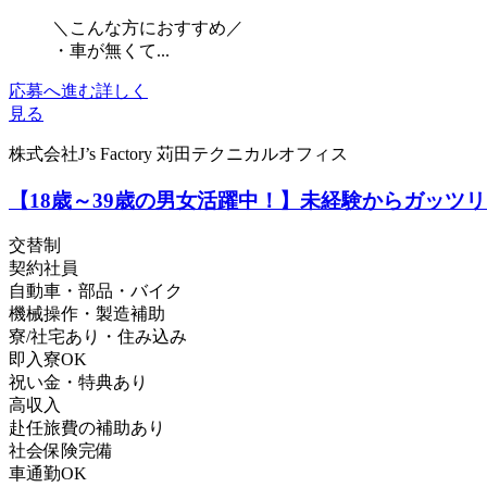
＼こんな方におすすめ／
・車が無くて...
応募へ進む
詳しく
見る
株式会社J’s Factory 苅田テクニカルオフィス
【18歳～39歳の男女活躍中！】未経験からガッツリ
交替制
契約社員
自動車・部品・バイク
機械操作・製造補助
寮/社宅あり・住み込み
即入寮OK
祝い金・特典あり
高収入
赴任旅費の補助あり
社会保険完備
車通勤OK