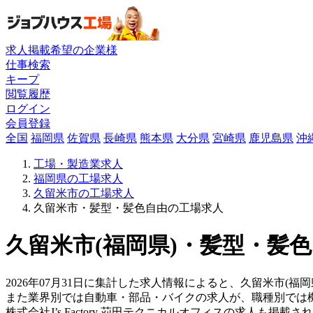
求人掲載希望の企業様
仕事検索
キープ
閲覧履歴
ログイン
会員登録
全国
福岡県
佐賀県
長崎県
熊本県
大分県
宮崎県
鹿児島県
沖
工場・製造業求人
福岡県の工場求人
久留米市の工場求人
久留米市・髪型・髪色自由の工場求人
久留米市(福岡県)・髪型・髪色
2026年07月31日に集計した求人情報によると、久留米市(福岡
また業界別では自動車・部品・バイクの求人が、職種別では
株式会社J’s Factory 苅田テクニカルオフィスの求人も