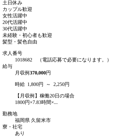
土日休み
カップル歓迎
女性活躍中
20代活躍中
30代活躍中
未経験・初心者も歓迎
髪型・髪色自由
求人番号
1018682 （電話応募で必要になります。）
給与
月収例
370,000
円
時給 1,800円 ～ 2,250円
【月収例】稼働20日の場合
1800円×7.83時間×...
勤務地
福岡県 久留米市
寮・社宅
あり