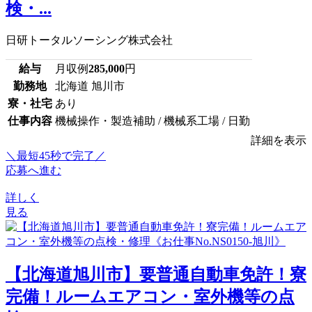
検・...
日研トータルソーシング株式会社
給与
月収例
285,000
円
勤務地
北海道 旭川市
寮・社宅
あり
仕事内容
機械操作・製造補助 / 機械系工場 / 日勤
詳細を表示
＼最短45秒で完了／
応募へ進む
詳しく
見る
【北海道旭川市】要普通自動車免許！寮
完備！ルームエアコン・室外機等の点