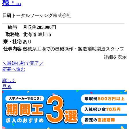
検・...
日研トータルソーシング株式会社
給与
月収例
285,000
円
勤務地
北海道 旭川市
寮・社宅
あり
仕事内容
機械系工場での機械操作・製造補助製造スタッフ
詳細を表示
＼最短45秒で完了／
応募へ進む
詳しく
見る