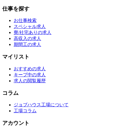
仕事を探す
お仕事検索
スペシャル求人
寮/社宅ありの求人
高収入の求人
期間工の求人
マイリスト
おすすめの求人
キープ中の求人
求人の閲覧履歴
コラム
ジョブハウス工場について
工場コラム
アカウント