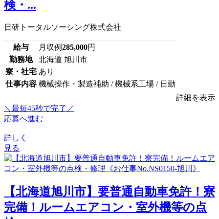
検・...
日研トータルソーシング株式会社
給与
月収例
285,000
円
勤務地
北海道 旭川市
寮・社宅
あり
仕事内容
機械操作・製造補助 / 機械系工場 / 日勤
詳細を表示
＼最短45秒で完了／
応募へ進む
詳しく
見る
【北海道旭川市】要普通自動車免許！寮
完備！ルームエアコン・室外機等の点