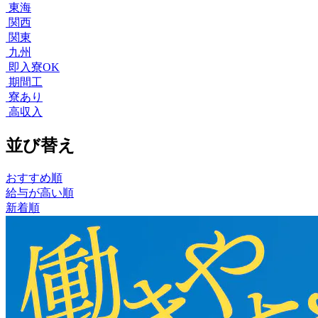
東海
関西
関東
九州
即入寮OK
期間工
寮あり
高収入
並び替え
おすすめ順
給与が高い順
新着順