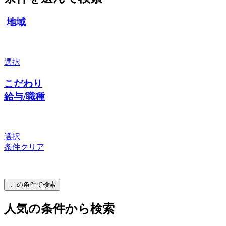
地域
選択
こだわり
給与/職種
選択
条件クリア
この条件で検索
人気の条件から検索