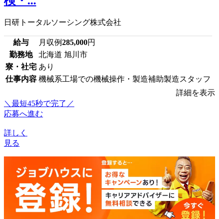
検・...
日研トータルソーシング株式会社
給与
月収例
285,000
円
勤務地
北海道 旭川市
寮・社宅
あり
仕事内容
機械系工場での機械操作・製造補助製造スタッフ
詳細を表示
＼最短45秒で完了／
応募へ進む
詳しく
見る