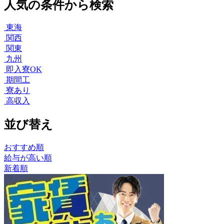
人気の条件から検索
東海
関西
関東
九州
即入寮OK
期間工
寮あり
高収入
並び替え
おすすめ順
給与が高い順
新着順