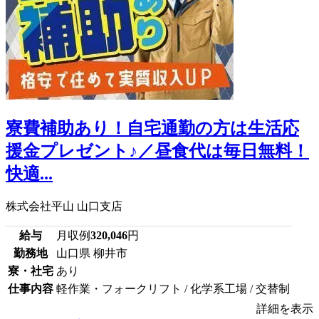
寮費補助あり！自宅通勤の方は生活応
援金プレゼント♪／昼食代は毎日無料！
快適...
株式会社平山 山口支店
給与
月収例
320,046
円
勤務地
山口県 柳井市
寮・社宅
あり
仕事内容
軽作業・フォークリフト / 化学系工場 / 交替制
詳細を表示