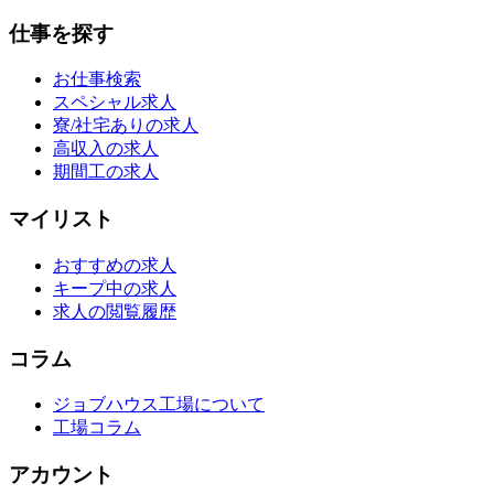
仕事を探す
お仕事検索
スペシャル求人
寮/社宅ありの求人
高収入の求人
期間工の求人
マイリスト
おすすめの求人
キープ中の求人
求人の閲覧履歴
コラム
ジョブハウス工場について
工場コラム
アカウント