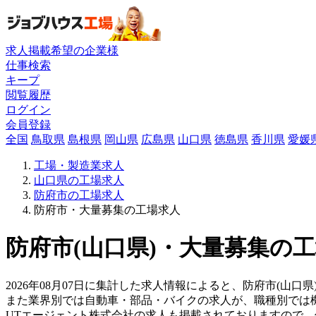
求人掲載希望の企業様
仕事検索
キープ
閲覧履歴
ログイン
会員登録
全国
鳥取県
島根県
岡山県
広島県
山口県
徳島県
香川県
愛媛
工場・製造業求人
山口県の工場求人
防府市の工場求人
防府市・大量募集の工場求人
防府市(山口県)・大量募集の工
2026年08月07日に集計した求人情報によると、防府市(山口県
また業界別では自動車・部品・バイクの求人が、職種別では
UTエージェント株式会社の求人も掲載されておりますので