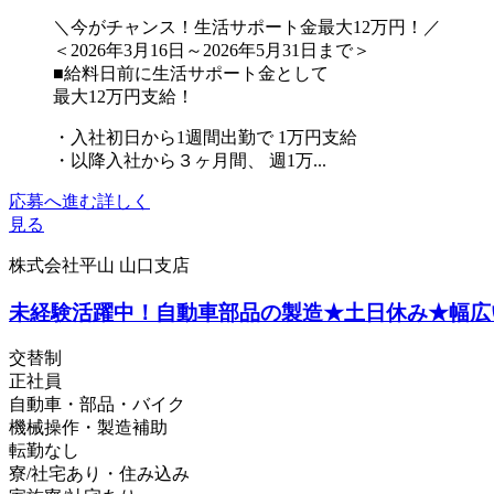
＼今がチャンス！生活サポート金最大12万円！／
＜2026年3月16日～2026年5月31日まで＞
■給料日前に生活サポート金として
最大12万円支給！
・入社初日から1週間出勤で 1万円支給
・以降入社から３ヶ月間、 週1万...
応募へ進む
詳しく
見る
株式会社平山 山口支店
未経験活躍中！自動車部品の製造★土日休み★幅広
交替制
正社員
自動車・部品・バイク
機械操作・製造補助
転勤なし
寮/社宅あり・住み込み