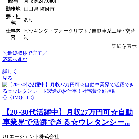
給与
月収例
247,000
円
勤務地
山口県 防府市
寮・社
あり
宅
仕事内
ピッキング・フォークリフト / 自動車系工場 / 交替
容
制
詳細を表示
＼最短45秒で完了／
応募へ進む
詳しく
見る
【20~30代活躍中】月収27万円可☆自動
車業界で活躍できる☆ウレタンシー...
UTエージェント株式会社