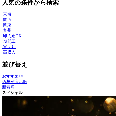
人気の条件から検索
東海
関西
関東
九州
即入寮OK
期間工
寮あり
高収入
並び替え
おすすめ順
給与が高い順
新着順
スペシャル