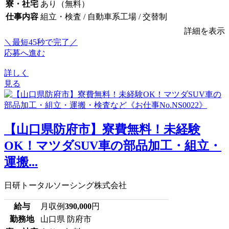
寮・社宅
あり（無料）
仕事内容
組立・検査 / 自動車系工場 / 交替制
詳細を表示
＼最短45秒で完了／
応募へ進む
詳しく
見る
【山口県防府市】寮費無料！未経験
OK！マツダSUV車の部品加工・組立・
運搬...
日研トータルソーシング株式会社
給与
月収例
390,000
円
勤務地
山口県 防府市