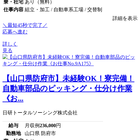
寮・社宅
あり（無料）
仕事内容
組立・加工 / 自動車系工場 / 交替制
詳細を表示
＼最短45秒で完了／
応募へ進む
詳しく
見る
【山口県防府市】未経験OK！寮完備！
自動車部品のピッキング・仕分け作業
《お...
日研トータルソーシング株式会社
給与
月収例
236,000
円
勤務地
山口県 防府市