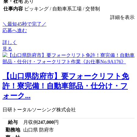
寮・社宅
あり
仕事内容
ピッキング / 自動車系工場 / 交替制
詳細を表示
＼最短45秒で完了／
応募へ進む
詳しく
見る
【山口県防府市】要フォークリフト免
許！寮完備！自動車部品・仕分け・フ
ォーク...
日研トータルソーシング株式会社
給与
月収例
247,000
円
勤務地
山口県 防府市