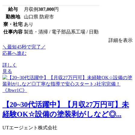
給与
月収例
307,000
円
勤務地
山口県 防府市
寮・社宅
あり
仕事内容
製造・清掃 / 電子部品系工場 / 日勤
詳細を表示
＼最短45秒で完了／
応募へ進む
詳しく
見る
【20~30代活躍中】【月収27万円可】未
経験OK☆設備の塗装剥がしなど◎...
UTエージェント株式会社