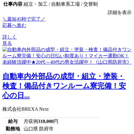
仕事内容
組立・加工 / 自動車系工場 / 交替制
詳細を表示
＼最短45秒で完了／
応募へ進む
詳しく
見る
自動車内外部品の成型・組立・塗装・
検査！備品付きワンルーム寮完備！安
心の日...
株式会社BREXA Next
給与
月収例
310,000
円
勤務地
山口県 防府市