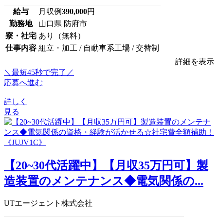
給与
月収例
390,000
円
勤務地
山口県 防府市
寮・社宅
あり（無料）
仕事内容
組立・加工 / 自動車系工場 / 交替制
詳細を表示
＼最短45秒で完了／
応募へ進む
詳しく
見る
【20~30代活躍中】【月収35万円可】製
造装置のメンテナンス◆電気関係の...
UTエージェント株式会社