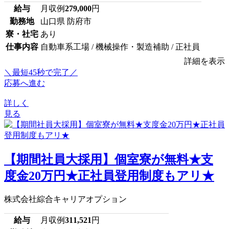
給与
月収例
279,000
円
勤務地
山口県 防府市
寮・社宅
あり
仕事内容
自動車系工場 / 機械操作・製造補助 / 正社員
詳細を表示
＼最短45秒で完了／
応募へ進む
詳しく
見る
【期間社員大採用】個室寮が無料★支
度金20万円★正社員登用制度もアリ★
株式会社綜合キャリアオプション
給与
月収例
311,521
円