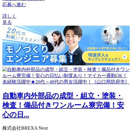
応募へ進む
詳しく
見る
自動車内外部品の成型・組立・塗装・
検査！備品付きワンルーム寮完備！安
心の日...
株式会社BREXA Next