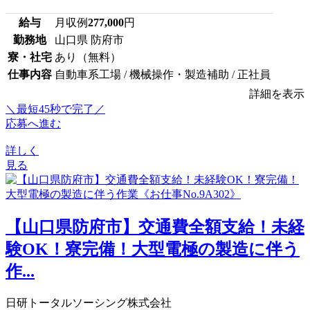
給与
月収例
277,000
円
勤務地
山口県 防府市
寮・社宅
あり（無料）
仕事内容
自動車系工場 / 機械操作・製造補助 / 正社員
詳細を表示
＼最短45秒で完了／
応募へ進む
詳しく
見る
【山口県防府市】交通費全額支給！未経
験OK！寮完備！大型電極の製造に伴う
作...
日研トータルソーシング株式会社