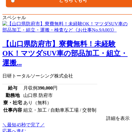
どちらでも可
スペシャル
【山口県防府市】寮費無料！未経験
OK！マツダSUV車の部品加工・組立・
運搬...
日研トータルソーシング株式会社
給与
月収例
390,000
円
勤務地
山口県 防府市
寮・社宅
あり（無料）
仕事内容
組立・加工 / 自動車系工場 / 交替制
詳細を表示
＼最短45秒で完了／
応募へ進む