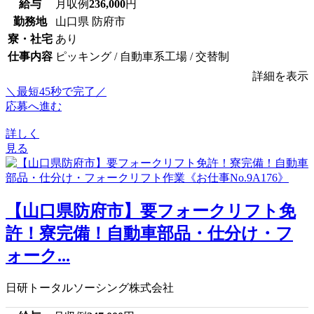
給与
月収例
236,000
円
勤務地
山口県 防府市
寮・社宅
あり
仕事内容
ピッキング / 自動車系工場 / 交替制
詳細を表示
＼最短45秒で完了／
応募へ進む
詳しく
見る
【山口県防府市】要フォークリフト免
許！寮完備！自動車部品・仕分け・フ
ォーク...
日研トータルソーシング株式会社