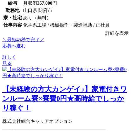
給与
月収例
357,000
円
勤務地
山口県 防府市
寮・社宅
あり（無料）
仕事内容
化学系工場 / 機械操作・製造補助 / 正社員
詳細を表示
＼最短45秒で完了／
応募へ進む
詳しく
見る
【未経験の方大カンゲイ♪】家電付きワ
ンルーム寮×寮費0円★高時給でしっか
り稼ぐ！
株式会社綜合キャリアオプション