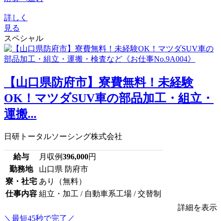
詳しく
見る
スペシャル
【山口県防府市】寮費無料！未経験
OK！マツダSUV車の部品加工・組立・
運搬...
日研トータルソーシング株式会社
給与
月収例
396,000
円
勤務地
山口県 防府市
寮・社宅
あり（無料）
仕事内容
組立・加工 / 自動車系工場 / 交替制
詳細を表示
＼最短45秒で完了／