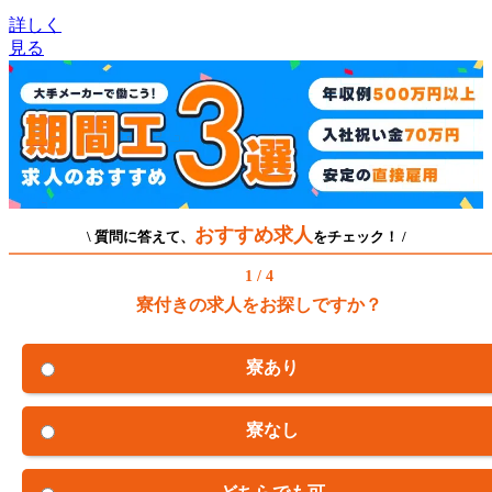
詳しく
見る
おすすめ求人
\ 質問に答えて、
をチェック！ /
1 / 4
寮付きの求人をお探しですか？
寮あり
寮なし