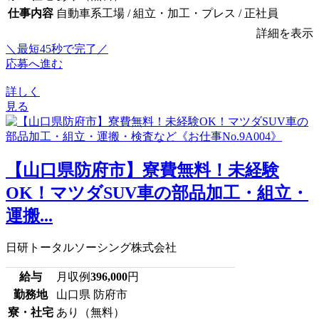
仕事内容
自動車系工場 / 組立・加工・プレス / 正社員
詳細を表示
＼最短45秒で完了／
応募へ進む
詳しく
見る
【山口県防府市】寮費無料！未経験
OK！マツダSUV車の部品加工・組立・
運搬...
日研トータルソーシング株式会社
給与
月収例
396,000
円
勤務地
山口県 防府市
寮・社宅
あり（無料）