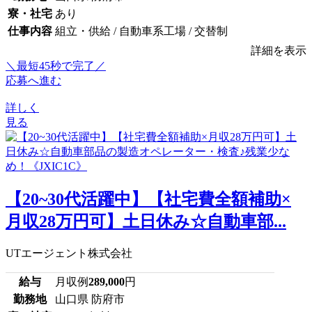
寮・社宅
あり
仕事内容
組立・供給 / 自動車系工場 / 交替制
詳細を表示
＼最短45秒で完了／
応募へ進む
詳しく
見る
【20~30代活躍中】【社宅費全額補助×
月収28万円可】土日休み☆自動車部...
UTエージェント株式会社
給与
月収例
289,000
円
勤務地
山口県 防府市