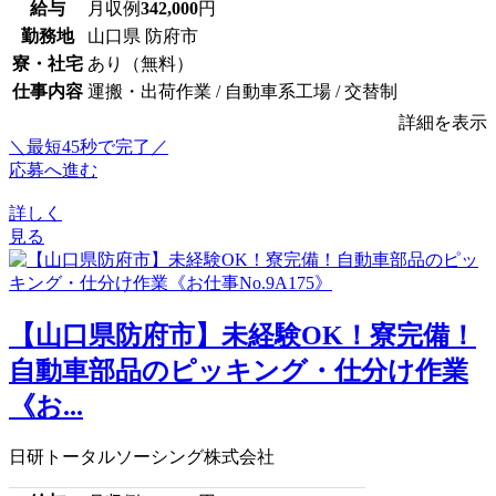
給与
月収例
342,000
円
勤務地
山口県 防府市
寮・社宅
あり（無料）
仕事内容
運搬・出荷作業 / 自動車系工場 / 交替制
詳細を表示
＼最短45秒で完了／
応募へ進む
詳しく
見る
【山口県防府市】未経験OK！寮完備！
自動車部品のピッキング・仕分け作業
《お...
日研トータルソーシング株式会社