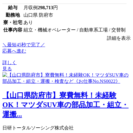
給与
月収例
298,713
円
勤務地
山口県 防府市
寮・社宅
あり
仕事内容
組立・機械オペレーター / 自動車系工場 / 交替制
詳細を表示
＼最短45秒で完了／
応募へ進む
詳しく
見る
【山口県防府市】寮費無料！未経験
OK！マツダSUV車の部品加工・組立・
運搬...
日研トータルソーシング株式会社