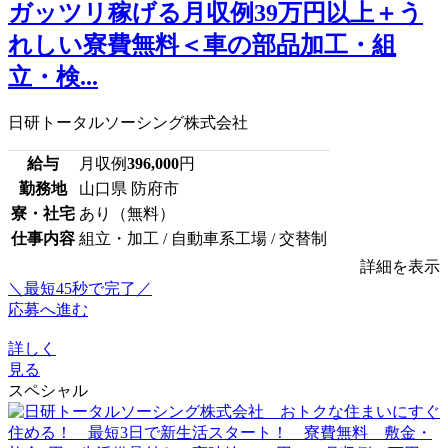
ガッツリ稼げる月収例39万円以上＋う
れしい寮費無料＜車の部品加工・組
立・検...
日研トータルソーシング株式会社
給与
月収例
396,000
円
勤務地
山口県 防府市
寮・社宅
あり（無料）
仕事内容
組立・加工 / 自動車系工場 / 交替制
詳細を表示
＼最短45秒で完了／
応募へ進む
詳しく
見る
スペシャル