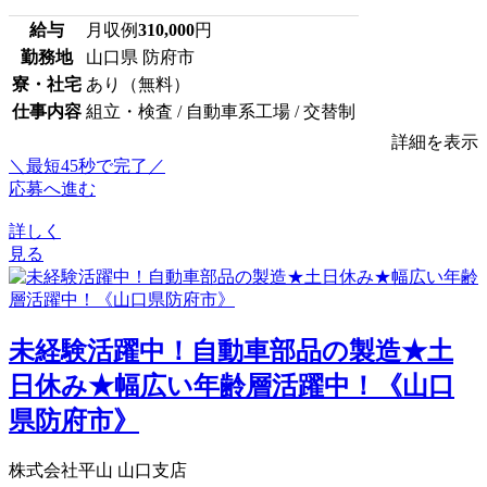
給与
月収例
310,000
円
勤務地
山口県 防府市
寮・社宅
あり（無料）
仕事内容
組立・検査 / 自動車系工場 / 交替制
詳細を表示
＼最短45秒で完了／
応募へ進む
詳しく
見る
未経験活躍中！自動車部品の製造★土
日休み★幅広い年齢層活躍中！《山口
県防府市》
株式会社平山 山口支店