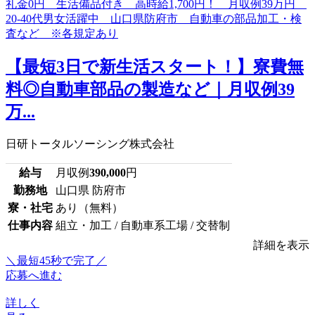
【最短3日で新生活スタート！】寮費無
料◎自動車部品の製造など｜月収例39
万...
日研トータルソーシング株式会社
給与
月収例
390,000
円
勤務地
山口県 防府市
寮・社宅
あり（無料）
仕事内容
組立・加工 / 自動車系工場 / 交替制
詳細を表示
＼最短45秒で完了／
応募へ進む
詳しく