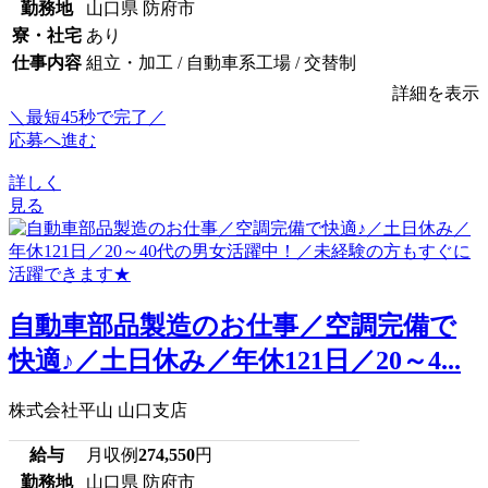
勤務地
山口県 防府市
寮・社宅
あり
仕事内容
組立・加工 / 自動車系工場 / 交替制
詳細を表示
＼最短45秒で完了／
応募へ進む
詳しく
見る
自動車部品製造のお仕事／空調完備で
快適♪／土日休み／年休121日／20～4...
株式会社平山 山口支店
給与
月収例
274,550
円
勤務地
山口県 防府市