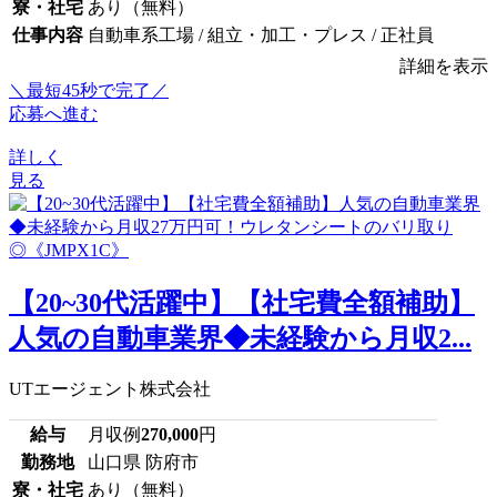
寮・社宅
あり（無料）
仕事内容
自動車系工場 / 組立・加工・プレス / 正社員
詳細を表示
＼最短45秒で完了／
応募へ進む
詳しく
見る
【20~30代活躍中】【社宅費全額補助】
人気の自動車業界◆未経験から月収2...
UTエージェント株式会社
給与
月収例
270,000
円
勤務地
山口県 防府市
寮・社宅
あり（無料）