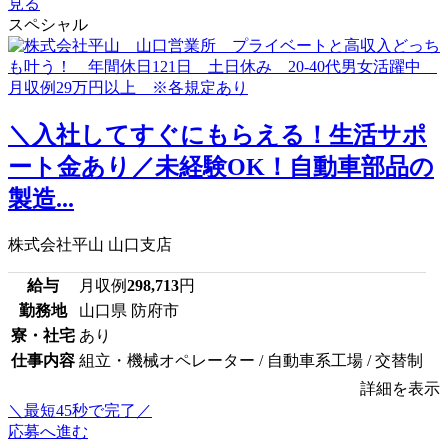
見る
スペシャル
＼入社してすぐにもらえる！生活サポ
ート金あり／未経験OK！自動車部品の
製造...
株式会社平山 山口支店
給与
月収例
298,713
円
勤務地
山口県 防府市
寮・社宅
あり
仕事内容
組立・機械オペレーター / 自動車系工場 / 交替制
詳細を表示
＼最短45秒で完了／
応募へ進む