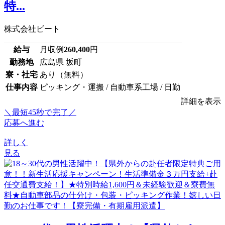
特...
株式会社ビート
給与
月収例
260,400
円
勤務地
広島県 坂町
寮・社宅
あり（無料）
仕事内容
ピッキング・運搬 / 自動車系工場 / 日勤
詳細を表示
＼最短45秒で完了／
応募へ進む
詳しく
見る