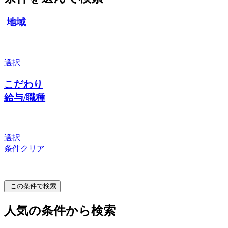
地域
選択
こだわり
給与/職種
選択
条件クリア
この条件で検索
人気の条件から検索