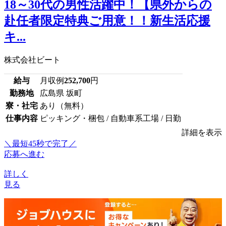
18～30代の男性活躍中！【県外からの
赴任者限定特典ご用意！！新生活応援
キ...
株式会社ビート
給与
月収例
252,700
円
勤務地
広島県 坂町
寮・社宅
あり（無料）
仕事内容
ピッキング・梱包 / 自動車系工場 / 日勤
詳細を表示
＼最短45秒で完了／
応募へ進む
詳しく
見る