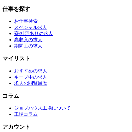
仕事を探す
お仕事検索
スペシャル求人
寮/社宅ありの求人
高収入の求人
期間工の求人
マイリスト
おすすめの求人
キープ中の求人
求人の閲覧履歴
コラム
ジョブハウス工場について
工場コラム
アカウント