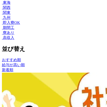
東海
関西
関東
九州
即入寮OK
期間工
寮あり
高収入
並び替え
おすすめ順
給与が高い順
新着順