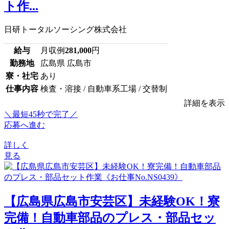
ト作...
日研トータルソーシング株式会社
給与
月収例
281,000
円
勤務地
広島県 広島市
寮・社宅
あり
仕事内容
検査・溶接 / 自動車系工場 / 交替制
詳細を表示
＼最短45秒で完了／
応募へ進む
詳しく
見る
【広島県広島市安芸区】未経験OK！寮
完備！自動車部品のプレス・部品セッ