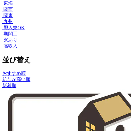
東海
関西
関東
九州
即入寮OK
期間工
寮あり
高収入
並び替え
おすすめ順
給与が高い順
新着順