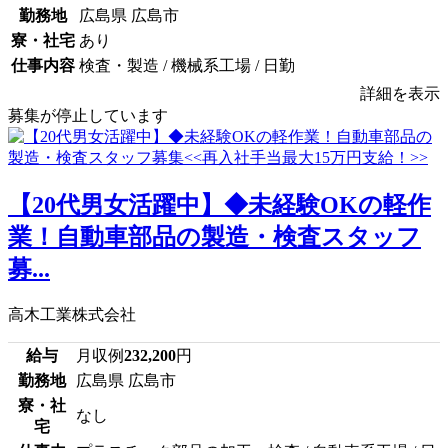
勤務地
広島県 広島市
寮・社宅
あり
仕事内容
検査・製造 / 機械系工場 / 日勤
詳細を表示
募集が停止しています
【20代男女活躍中】◆未経験OKの軽作
業！自動車部品の製造・検査スタッフ
募...
高木工業株式会社
給与
月収例
232,200
円
勤務地
広島県 広島市
寮・社
なし
宅