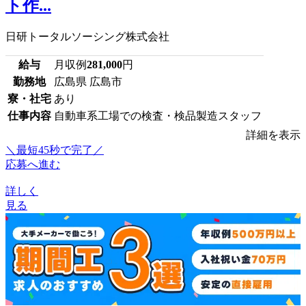
ト作...
日研トータルソーシング株式会社
給与
月収例
281,000
円
勤務地
広島県 広島市
寮・社宅
あり
仕事内容
自動車系工場での検査・検品製造スタッフ
詳細を表示
＼最短45秒で完了／
応募へ進む
詳しく
見る