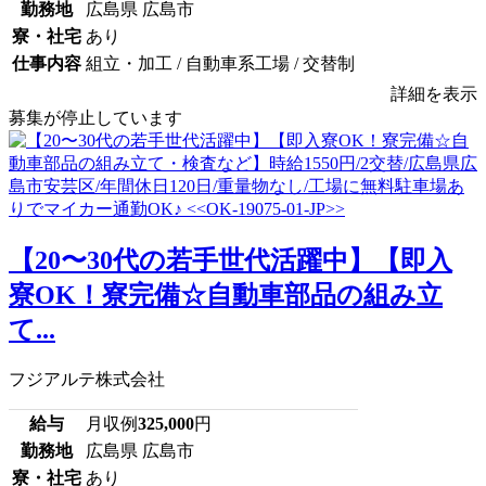
勤務地
広島県 広島市
寮・社宅
あり
仕事内容
組立・加工 / 自動車系工場 / 交替制
詳細を表示
募集が停止しています
【20〜30代の若手世代活躍中】【即入
寮OK！寮完備☆自動車部品の組み立
て...
フジアルテ株式会社
給与
月収例
325,000
円
勤務地
広島県 広島市
寮・社宅
あり