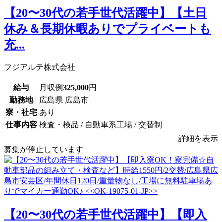
【20〜30代の若手世代活躍中】【土日
休み＆長期休暇ありでプライベートも
充...
フジアルテ株式会社
給与
月収例
325,000
円
勤務地
広島県 広島市
寮・社宅
あり
仕事内容
検査・検品 / 自動車系工場 / 交替制
詳細を表示
募集が停止しています
【20〜30代の若手世代活躍中】【即入