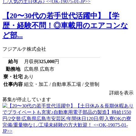
【20〜30代の若手世代活躍中】【学
歴・経験不問！◎車載用のエアコンな
ど部...
フジアルテ株式会社
給与
月収例
325,000
円
勤務地
広島県 広島市
寮・社宅
あり
仕事内容
組立・加工 / 自動車系工場 / 交替制
詳細を表示
募集が停止しています