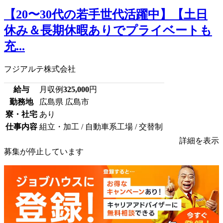
【20〜30代の若手世代活躍中】【土日
休み＆長期休暇ありでプライベートも
充...
フジアルテ株式会社
給与
月収例
325,000
円
勤務地
広島県 広島市
寮・社宅
あり
仕事内容
組立・加工 / 自動車系工場 / 交替制
詳細を表示
募集が停止しています