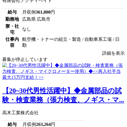
有限会社アクティベイト
給与
月収例
361,800
円
勤務地
広島県 広島市
寮・社
なし
宅
仕事内
航空機・トナーの組立・製造 / 自動車系工場 / 日
容
勤
詳細を表示
募集が停止しています
【20~30代男性活躍中】◆金属部品の試
験・検査業務（張力検査、ノギス・マ...
高木工業株式会社
給与
月収例
263,264
円