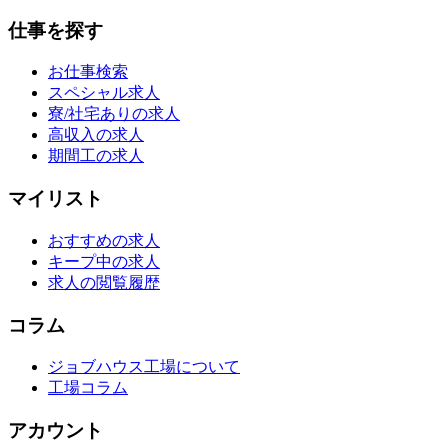
仕事を探す
お仕事検索
スペシャル求人
寮/社宅ありの求人
高収入の求人
期間工の求人
マイリスト
おすすめの求人
キープ中の求人
求人の閲覧履歴
コラム
ジョブハウス工場について
工場コラム
アカウント