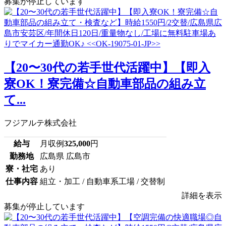
募集が停止しています
【20〜30代の若手世代活躍中】【即入
寮OK！寮完備☆自動車部品の組み立
て...
フジアルテ株式会社
給与
月収例
325,000
円
勤務地
広島県 広島市
寮・社宅
あり
仕事内容
組立・加工 / 自動車系工場 / 交替制
詳細を表示
募集が停止しています