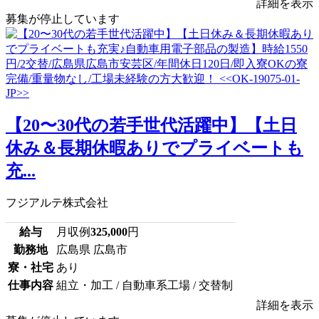
詳細を表示
募集が停止しています
【20〜30代の若手世代活躍中】【土日
休み＆長期休暇ありでプライベートも
充...
フジアルテ株式会社
給与
月収例
325,000
円
勤務地
広島県 広島市
寮・社宅
あり
仕事内容
組立・加工 / 自動車系工場 / 交替制
詳細を表示