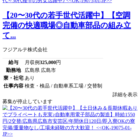
【20〜30代の若手世代活躍中】【空調
完備の快適職場◎自動車部品の組み立
て...
フジアルテ株式会社
給与
月収例
325,000
円
勤務地
広島県 広島市
寮・社宅
あり
仕事内容
検査・検品 / 自動車系工場 / 交替制
詳細を表示
募集が停止しています