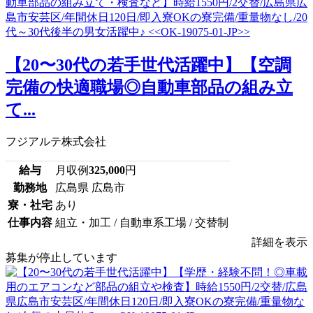
【20〜30代の若手世代活躍中】【空調
完備の快適職場◎自動車部品の組み立
て...
フジアルテ株式会社
給与
月収例
325,000
円
勤務地
広島県 広島市
寮・社宅
あり
仕事内容
組立・加工 / 自動車系工場 / 交替制
詳細を表示
募集が停止しています