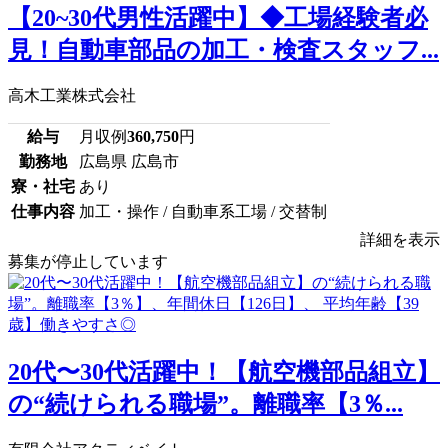
【20~30代男性活躍中】◆工場経験者必
見！自動車部品の加工・検査スタッフ...
高木工業株式会社
給与
月収例
360,750
円
勤務地
広島県 広島市
寮・社宅
あり
仕事内容
加工・操作 / 自動車系工場 / 交替制
詳細を表示
募集が停止しています
20代〜30代活躍中！【航空機部品組立】
の“続けられる職場”。離職率【3％...