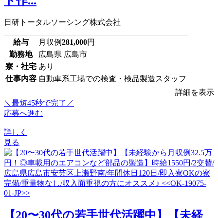
ト作...
日研トータルソーシング株式会社
給与
月収例
281,000
円
勤務地
広島県 広島市
寮・社宅
あり
仕事内容
自動車系工場での検査・検品製造スタッフ
詳細を表示
＼最短45秒で完了／
応募へ進む
詳しく
見る
【20〜30代の若手世代活躍中】【未経