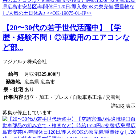
【20〜30代の若手世代活躍中】【学
歴・経験不問！◎車載用のエアコンな
ど部...
フジアルテ株式会社
給与
月収例
325,000
円
勤務地
広島県 広島市
寮・社宅
あり
仕事内容
組立・加工・プレス / 自動車系工場 / 交替制
詳細を表示
募集が停止しています