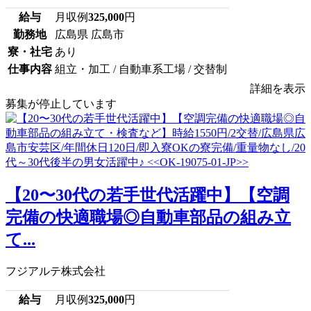
給与
月収例
325,000
円
勤務地
広島県 広島市
寮・社宅
あり
仕事内容
組立・加工 / 自動車系工場 / 交替制
詳細を表示
募集が停止しています
【20〜30代の若手世代活躍中】【空調
完備の快適職場◎自動車部品の組み立
て...
フジアルテ株式会社
給与
月収例
325,000
円