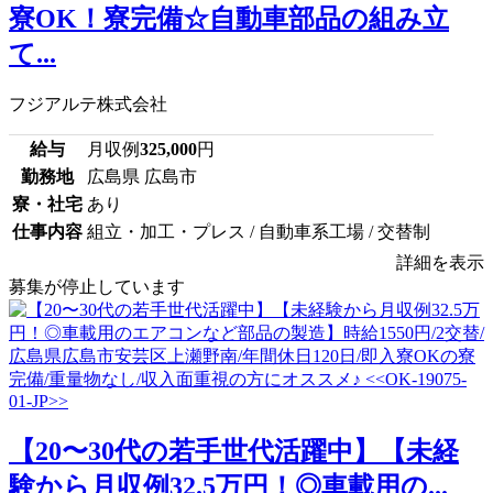
寮OK！寮完備☆自動車部品の組み立
て...
フジアルテ株式会社
給与
月収例
325,000
円
勤務地
広島県 広島市
寮・社宅
あり
仕事内容
組立・加工・プレス / 自動車系工場 / 交替制
詳細を表示
募集が停止しています
【20〜30代の若手世代活躍中】【未経
験から月収例32.5万円！◎車載用の...