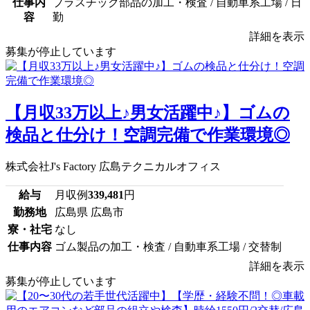
仕事内
プラスチック部品の加工・検査 / 自動車系工場 / 日
容
勤
詳細を表示
募集が停止しています
【月収33万以上♪男女活躍中♪】ゴムの
検品と仕分け！空調完備で作業環境◎
株式会社J's Factory 広島テクニカルオフィス
給与
月収例
339,481
円
勤務地
広島県 広島市
寮・社宅
なし
仕事内容
ゴム製品の加工・検査 / 自動車系工場 / 交替制
詳細を表示
募集が停止しています