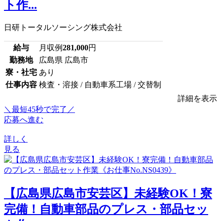
ト作...
日研トータルソーシング株式会社
給与
月収例
281,000
円
勤務地
広島県 広島市
寮・社宅
あり
仕事内容
検査・溶接 / 自動車系工場 / 交替制
詳細を表示
＼最短45秒で完了／
応募へ進む
詳しく
見る
【広島県広島市安芸区】未経験OK！寮
完備！自動車部品のプレス・部品セッ