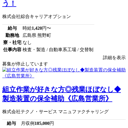
う！
株式会社綜合キャリアオプション
給与
時給
1,420
円〜
勤務地
広島県 熊野町
寮・社宅
なし
仕事内容
検査・製造 / 自動車系工場 / 交替制
詳細を表示
募集が停止しています
組立作業が好きな方◎残業ほぼなし◆
製造装置の保全補助《広島営業所》
株式会社テクノ・サービス マニュファクチャリング
給与
月収例
185,000
円