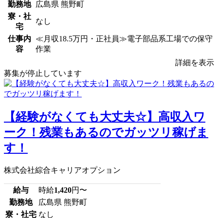
勤務地
広島県 熊野町
寮・社
なし
宅
仕事内
≪月収18.5万円・正社員≫電子部品系工場での保守
容
作業
詳細を表示
募集が停止しています
【経験がなくても大丈夫☆】高収入ワ
ーク！残業もあるのでガッツリ稼げま
す！
株式会社綜合キャリアオプション
給与
時給
1,420
円〜
勤務地
広島県 熊野町
寮・社宅
なし