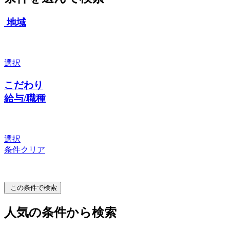
地域
選択
こだわり
給与/職種
選択
条件クリア
この条件で検索
人気の条件から検索