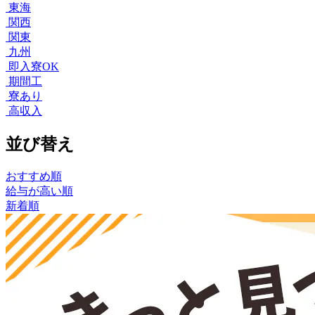
東海
関西
関東
九州
即入寮OK
期間工
寮あり
高収入
並び替え
おすすめ順
給与が高い順
新着順