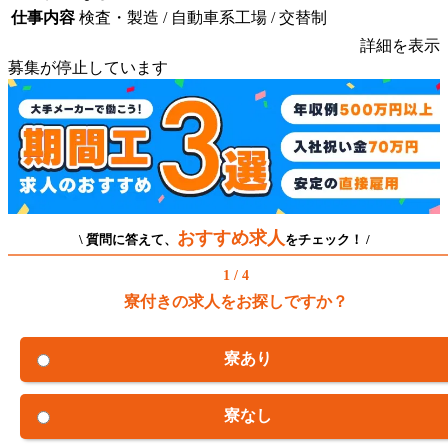
仕事内容
検査・製造 / 自動車系工場 / 交替制
詳細を表示
募集が停止しています
おすすめ求人
\ 質問に答えて、
をチェック！ /
1 / 4
寮付きの求人をお探しですか？
寮あり
寮なし