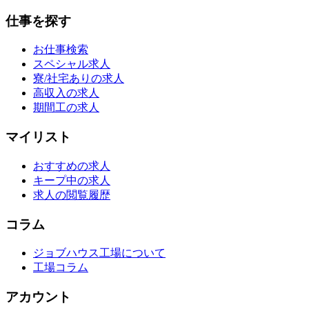
仕事を探す
お仕事検索
スペシャル求人
寮/社宅ありの求人
高収入の求人
期間工の求人
マイリスト
おすすめの求人
キープ中の求人
求人の閲覧履歴
コラム
ジョブハウス工場について
工場コラム
アカウント