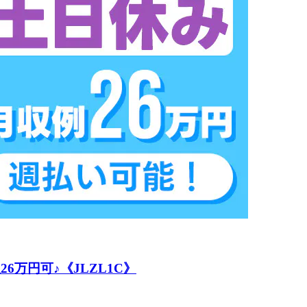
万円可♪《JLZL1C》