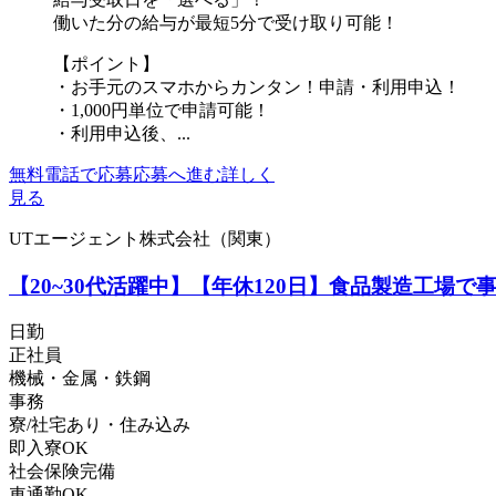
働いた分の給与が最短5分で受け取り可能！
【ポイント】
・お手元のスマホからカンタン！申請・利用申込！
・1,000円単位で申請可能！
・利用申込後、...
無料電話で応募
応募へ進む
詳しく
見る
UTエージェント株式会社（関東）
【20~30代活躍中】【年休120日】食品製造工場
日勤
正社員
機械・金属・鉄鋼
事務
寮/社宅あり・住み込み
即入寮OK
社会保険完備
車通勤OK