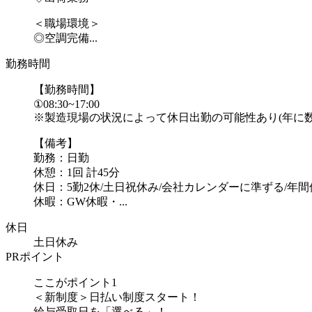
＜職場環境＞
◎空調完備...
勤務時間
【勤務時間】
①08:30~17:00
※製造現場の状況によって休日出勤の可能性あり(年に数
【備考】
勤務：日勤
休憩：1回 計45分
休日：5勤2休/土日祝休み/会社カレンダーに準ずる/年間休
休暇：GW休暇・...
休日
土日休み
PRポイント
ここがポイント1
＜新制度＞日払い制度スタート！
給与受取日を「選べる」！