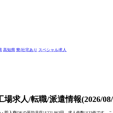
県
高知県
寮/社宅あり
スペシャル求人
工場求人/転職/派遣情報
(2026/0
県)・即入寮OKの平均月収は221,963円、求人件数は33件です