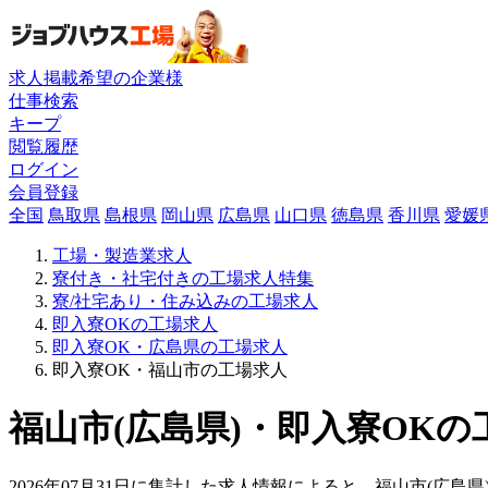
求人掲載希望の企業様
仕事検索
キープ
閲覧履歴
ログイン
会員登録
全国
鳥取県
島根県
岡山県
広島県
山口県
徳島県
香川県
愛媛
工場・製造業求人
寮付き・社宅付きの工場求人特集
寮/社宅あり・住み込みの工場求人
即入寮OKの工場求人
即入寮OK・広島県の工場求人
即入寮OK・福山市の工場求人
福山市(広島県)・即入寮OKの
2026年07月31日に集計した求人情報によると、福山市(広島