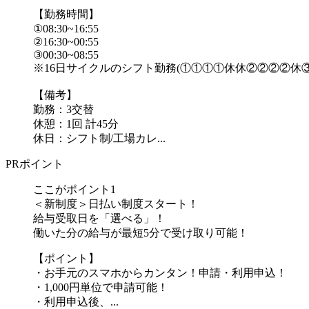
【勤務時間】
①08:30~16:55
②16:30~00:55
③00:30~08:55
※16日サイクルのシフト勤務(①①①①休休②②②②休
【備考】
勤務：3交替
休憩：1回 計45分
休日：シフト制/工場カレ...
PRポイント
ここがポイント1
＜新制度＞日払い制度スタート！
給与受取日を「選べる」！
働いた分の給与が最短5分で受け取り可能！
【ポイント】
・お手元のスマホからカンタン！申請・利用申込！
・1,000円単位で申請可能！
・利用申込後、...