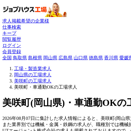
求人掲載希望の企業様
仕事検索
キープ
閲覧履歴
ログイン
会員登録
全国
鳥取県
島根県
岡山県
広島県
山口県
徳島県
香川県
愛媛
工場・製造業求人
岡山県の工場求人
美咲町の工場求人
美咲町・車通勤OKの工場求人
美咲町(岡山県)・車通勤OKの
2026年08月07日に集計した求人情報によると、美咲町(岡山
また業界別では機械・金属・鉄鋼の求人が、職種別では機械
UTエージェント株式会社の求人も掲載されておりますので