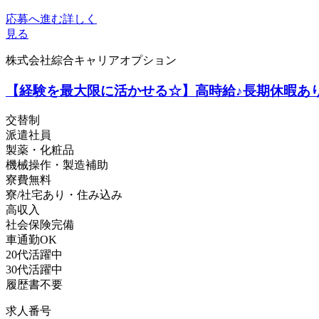
応募へ進む
詳しく
見る
株式会社綜合キャリアオプション
【経験を最大限に活かせる☆】高時給♪長期休暇あ
交替制
派遣社員
製薬・化粧品
機械操作・製造補助
寮費無料
寮/社宅あり・住み込み
高収入
社会保険完備
車通勤OK
20代活躍中
30代活躍中
履歴書不要
求人番号