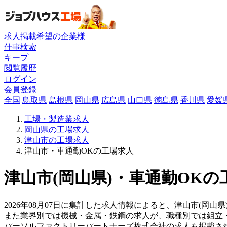
求人掲載希望の企業様
仕事検索
キープ
閲覧履歴
ログイン
会員登録
全国
鳥取県
島根県
岡山県
広島県
山口県
徳島県
香川県
愛媛
工場・製造業求人
岡山県の工場求人
津山市の工場求人
津山市・車通勤OKの工場求人
津山市(岡山県)・車通勤OKの
2026年08月07日に集計した求人情報によると、津山市(岡山県
また業界別では機械・金属・鉄鋼の求人が、職種別では組立
パーソルファクトリーパートナーズ株式会社の求人も掲載さ