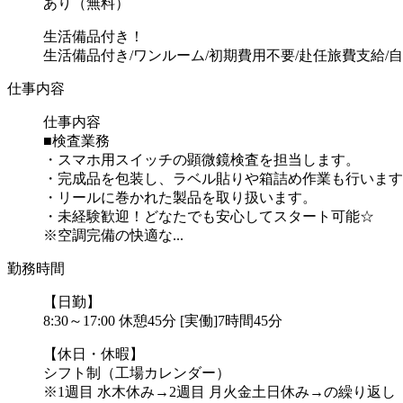
あり（無料）
生活備品付き！
生活備品付き/ワンルーム/初期費用不要/赴任旅費支給
仕事内容
仕事内容
■検査業務
・スマホ用スイッチの顕微鏡検査を担当します。
・完成品を包装し、ラベル貼りや箱詰め作業も行います
・リールに巻かれた製品を取り扱います。
・未経験歓迎！どなたでも安心してスタート可能☆
※空調完備の快適な...
勤務時間
【日勤】
8:30～17:00 休憩45分 [実働]7時間45分
【休日・休暇】
シフト制（工場カレンダー）
※1週目 水木休み→2週目 月火金土日休み→の繰り返し