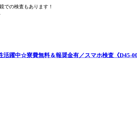
鏡での検査もあります！
.
性活躍中☆寮費無料＆報奨金有／スマホ検査《D45-005