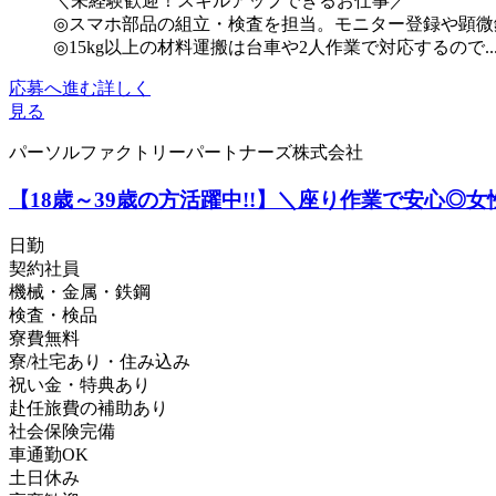
＼未経験歓迎！スキルアップできるお仕事／
◎スマホ部品の組立・検査を担当。モニター登録や顕微
◎15kg以上の材料運搬は台車や2人作業で対応するので..
応募へ進む
詳しく
見る
パーソルファクトリーパートナーズ株式会社
【18歳～39歳の方活躍中!!】＼座り作業で安心◎女
日勤
契約社員
機械・金属・鉄鋼
検査・検品
寮費無料
寮/社宅あり・住み込み
祝い金・特典あり
赴任旅費の補助あり
社会保険完備
車通勤OK
土日休み