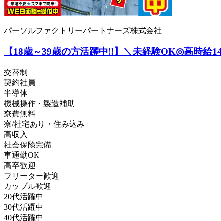
パーソルファクトリーパートナーズ株式会社
【18歳～39歳の方活躍中!!】＼未経験OK◎高時給14
交替制
契約社員
半導体
機械操作・製造補助
寮費無料
寮/社宅あり・住み込み
高収入
社会保険完備
車通勤OK
高卒歓迎
フリーター歓迎
カップル歓迎
20代活躍中
30代活躍中
40代活躍中