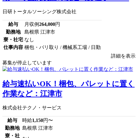
日研トータルソーシング株式会社
給与
月収例
264,000
円
勤務地
島根県 江津市
寮・社宅
なし
仕事内容
梱包・バリ取り / 機械系工場 / 日勤
詳細を表示
募集が停止しています
給与速払いOK！梱包、パレットに置く
作業など：江津市
株式会社テクノ・サービス
給与
時給
1,150
円〜
勤務地
島根県 江津市
寮・社