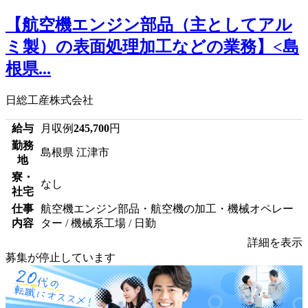
【航空機エンジン部品（主としてアル
ミ製）の表面処理加工などの業務】<島
根県...
日総工産株式会社
給与
月収例
245,700
円
勤務
島根県 江津市
地
寮・
なし
社宅
仕事
航空機エンジン部品・航空機の加工・機械オペレー
内容
ター / 機械系工場 / 日勤
詳細を表示
募集が停止しています