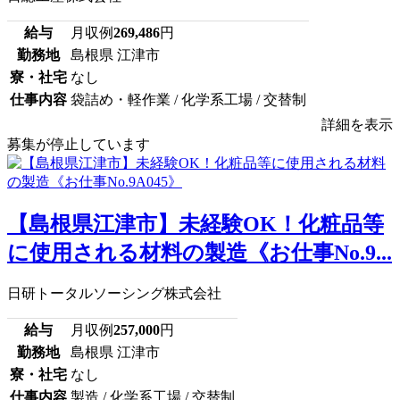
給与
月収例
269,486
円
勤務地
島根県 江津市
寮・社宅
なし
仕事内容
袋詰め・軽作業 / 化学系工場 / 交替制
詳細を表示
募集が停止しています
【島根県江津市】未経験OK！化粧品等
に使用される材料の製造《お仕事No.9...
日研トータルソーシング株式会社
給与
月収例
257,000
円
勤務地
島根県 江津市
寮・社宅
なし
仕事内容
製造 / 化学系工場 / 交替制