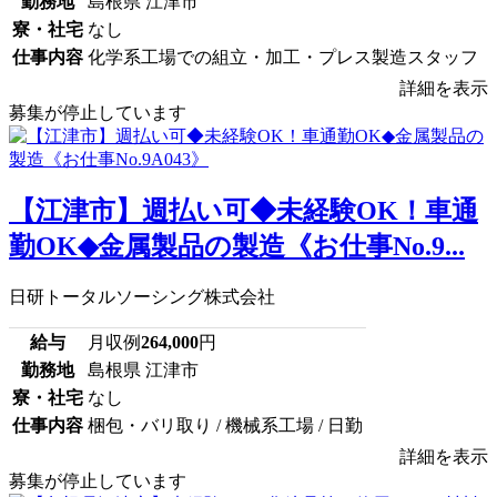
勤務地
島根県 江津市
寮・社宅
なし
仕事内容
化学系工場での組立・加工・プレス製造スタッフ
詳細を表示
募集が停止しています
【江津市】週払い可◆未経験OK！車通
勤OK◆金属製品の製造《お仕事No.9...
日研トータルソーシング株式会社
給与
月収例
264,000
円
勤務地
島根県 江津市
寮・社宅
なし
仕事内容
梱包・バリ取り / 機械系工場 / 日勤
詳細を表示
募集が停止しています