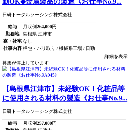
勤OK◆金属製品の製造《お仕事No.9...
日研トータルソーシング株式会社
給与
月収例
264,000
円
勤務地
島根県 江津市
寮・社宅
なし
仕事内容
梱包・バリ取り / 機械系工場 / 日勤
詳細を表示
募集が停止しています
【島根県江津市】未経験OK！化粧品等
に使用される材料の製造《お仕事No.9...
日研トータルソーシング株式会社
給与
月収例
257,000
円