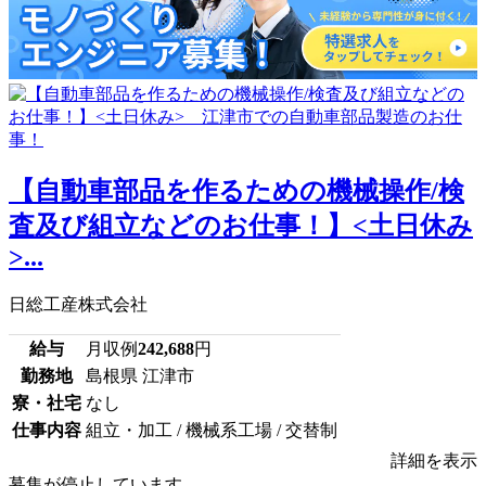
【自動車部品を作るための機械操作/検
査及び組立などのお仕事！】<土日休み
>...
日総工産株式会社
給与
月収例
242,688
円
勤務地
島根県 江津市
寮・社宅
なし
仕事内容
組立・加工 / 機械系工場 / 交替制
詳細を表示
募集が停止しています