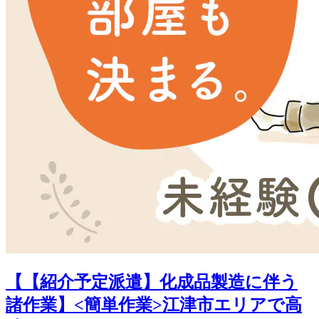
【【紹介予定派遣】化成品製造に伴う
諸作業】<簡単作業>江津市エリアで高