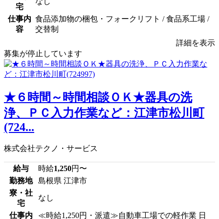
なし
宅
仕事内
食品添加物の梱包・フォークリフト / 食品系工場 /
容
交替制
詳細を表示
募集が停止しています
★６時間～時間相談ＯＫ★器具の洗
浄、ＰＣ入力作業など：江津市松川町
(724...
株式会社テクノ・サービス
給与
時給
1,250
円〜
勤務地
島根県 江津市
寮・社
なし
宅
仕事内
≪時給1,250円・派遣≫自動車工場での軽作業 日