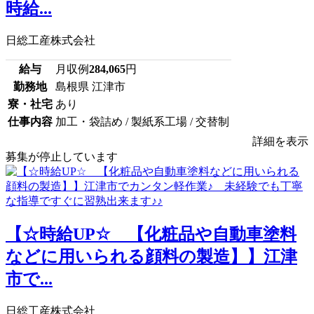
時給...
日総工産株式会社
給与
月収例
284,065
円
勤務地
島根県 江津市
寮・社宅
あり
仕事内容
加工・袋詰め / 製紙系工場 / 交替制
詳細を表示
募集が停止しています
【☆時給UP☆ 【化粧品や自動車塗料
などに用いられる顔料の製造】】江津
市で...
日総工産株式会社