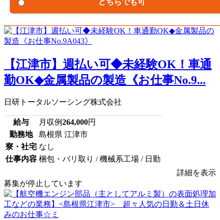
どちらでも可
【江津市】週払い可◆未経験OK！車通
勤OK◆金属製品の製造《お仕事No.9...
日研トータルソーシング株式会社
給与
月収例
264,000
円
勤務地
島根県 江津市
寮・社宅
なし
仕事内容
梱包・バリ取り / 機械系工場 / 日勤
詳細を表示
募集が停止しています