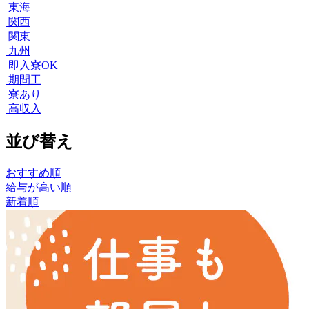
東海
関西
関東
九州
即入寮OK
期間工
寮あり
高収入
並び替え
おすすめ順
給与が高い順
新着順