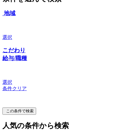
地域
選択
こだわり
給与/職種
選択
条件クリア
この条件で検索
人気の条件から検索