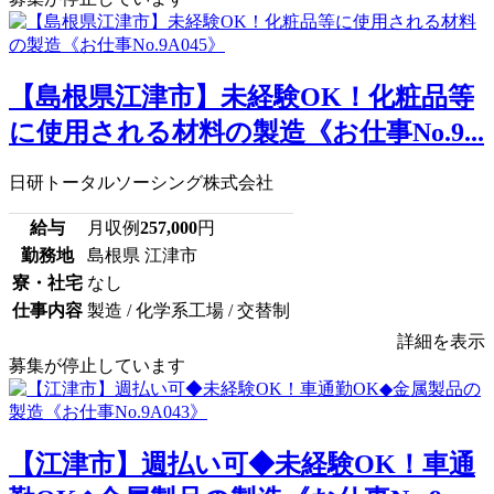
【島根県江津市】未経験OK！化粧品等
に使用される材料の製造《お仕事No.9...
日研トータルソーシング株式会社
給与
月収例
257,000
円
勤務地
島根県 江津市
寮・社宅
なし
仕事内容
製造 / 化学系工場 / 交替制
詳細を表示
募集が停止しています
【江津市】週払い可◆未経験OK！車通