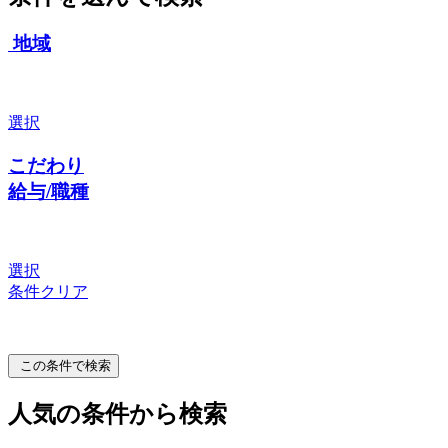
地域
選択
こだわり
給与/職種
選択
条件クリア
この条件で検索
人気の条件から検索