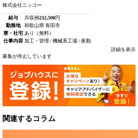
株式会社ニッコー
給与
月収例
232,500
円
勤務地
和歌山県 有田市
寮・社宅
あり（無料）
仕事内容
加工・管理 / 機械系工場 / 夜勤
詳細を表示
募集が停止しています
関連するコラム