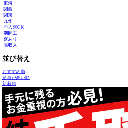
東海
関西
関東
九州
即入寮OK
期間工
寮あり
高収入
並び替え
おすすめ順
給与が高い順
新着順