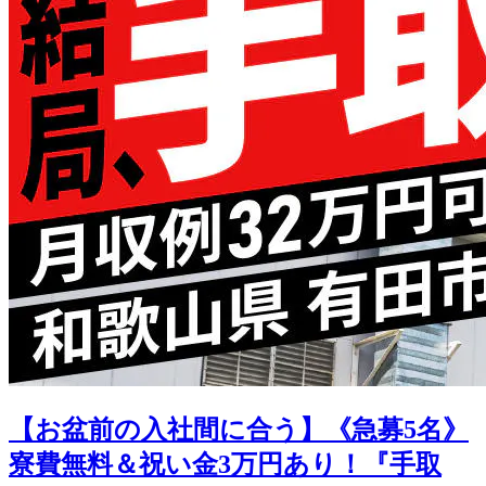
【お盆前の入社間に合う】《急募5名》
寮費無料＆祝い金3万円あり！『手取