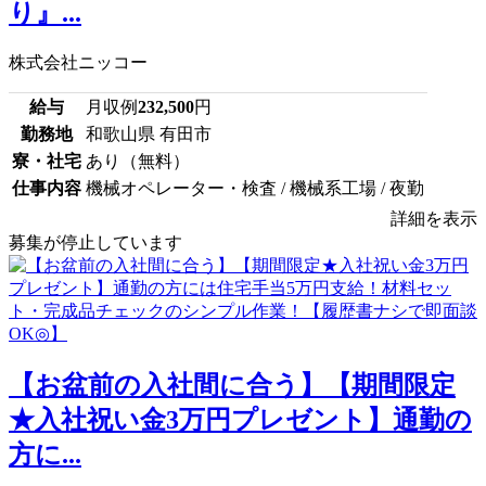
り』...
株式会社ニッコー
給与
月収例
232,500
円
勤務地
和歌山県 有田市
寮・社宅
あり（無料）
仕事内容
機械オペレーター・検査 / 機械系工場 / 夜勤
詳細を表示
募集が停止しています
【お盆前の入社間に合う】【期間限定
★入社祝い金3万円プレゼント】通勤の
方に...