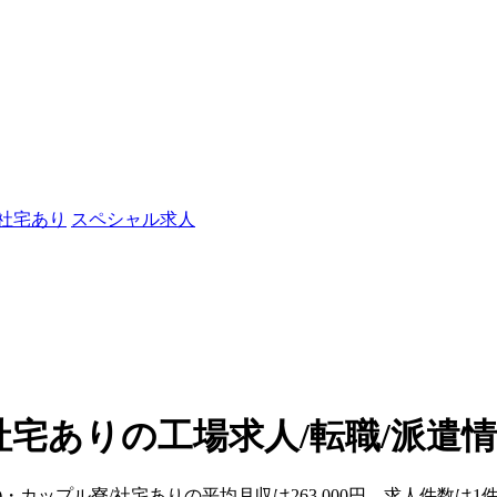
/社宅あり
スペシャル求人
社宅ありの工場求人/転職/派遣
)・カップル寮/社宅ありの平均月収は263,000円、求人件数は1