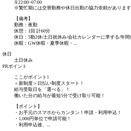
①22:00~07:00
※繁忙期には交替勤務や休日出勤の協力依頼があります
【備考】
勤務：夜勤
休憩：1回 計60分
休日：5勤2休/土日祝休み/会社カレンダーに準ずる/年間休
休暇：GW休暇・夏季休暇・...
休日
土日休み
PRポイント
ここがポイント1
＜新制度＞日払い制度スタート！
給与受取日を「選べる」！
働いた分の給与が最短5分で受け取り可能！
【ポイント】
・お手元のスマホからカンタン！申請・利用申込！
・1,000円単位で申請可能！
・利用申込後、...