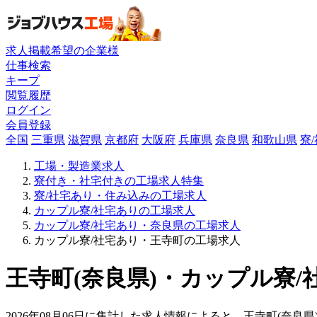
求人掲載希望の企業様
仕事検索
キープ
閲覧履歴
ログイン
会員登録
全国
三重県
滋賀県
京都府
大阪府
兵庫県
奈良県
和歌山県
寮
工場・製造業求人
寮付き・社宅付きの工場求人特集
寮/社宅あり・住み込みの工場求人
カップル寮/社宅ありの工場求人
カップル寮/社宅あり・奈良県の工場求人
カップル寮/社宅あり・王寺町の工場求人
王寺町(奈良県)・カップル寮/
2026年08月06日に集計した求人情報によると、王寺町(奈良県