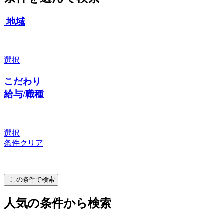
地域
選択
こだわり
給与/職種
選択
条件クリア
この条件で検索
人気の条件から検索