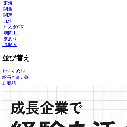
東海
関西
関東
九州
即入寮OK
期間工
寮あり
高収入
並び替え
おすすめ順
給与が高い順
新着順