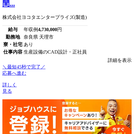
間...
株式会社ヨコタエンタープライズ(製造)
給与
年収例
4,730,000
円
勤務地
奈良県 天理市
寮・社宅
あり
仕事内容
生産設備のCAD設計・正社員
詳細を表示
＼最短45秒で完了／
応募へ進む
詳しく
見る