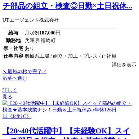
チ部品の組立・検査◎日勤×土日祝休...
UTエージェント株式会社
給与
月収例
187,000
円
勤務地
兵庫県 福崎町
寮・社宅
あり
仕事内容
機械系工場 / 組立・加工・プレス / 正社員
詳細を表示
＼最短45秒で完了／
応募へ進む
詳しく
見る
【20~40代活躍中】【未経験OK】スイ