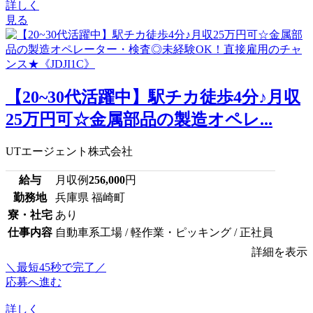
詳しく
見る
【20~30代活躍中】駅チカ徒歩4分♪月収
25万円可☆金属部品の製造オペレ...
UTエージェント株式会社
給与
月収例
256,000
円
勤務地
兵庫県 福崎町
寮・社宅
あり
仕事内容
自動車系工場 / 軽作業・ピッキング / 正社員
詳細を表示
＼最短45秒で完了／
応募へ進む
詳しく