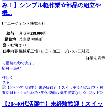
み！】シンプル軽作業☆部品の組立や
機...
UTエージェント株式会社
給与
月収例
238,000
円
勤務地
兵庫県 福崎町
寮・社宅
あり
仕事内容
機械系工場 / 組立・加工・プレス / 正社員
詳細を表示
＼最短45秒で完了／
応募へ進む
詳しく
見る
【20~40代活躍中】未経験歓迎！スイッ