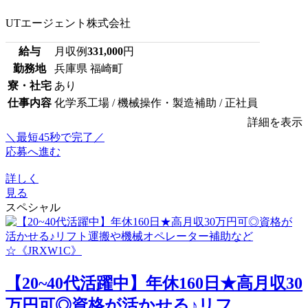
UTエージェント株式会社
給与
月収例
331,000
円
勤務地
兵庫県 福崎町
寮・社宅
あり
仕事内容
化学系工場 / 機械操作・製造補助 / 正社員
詳細を表示
＼最短45秒で完了／
応募へ進む
詳しく
見る
スペシャル
【20~40代活躍中】年休160日★高月収30
万円可◎資格が活かせる♪リフ...