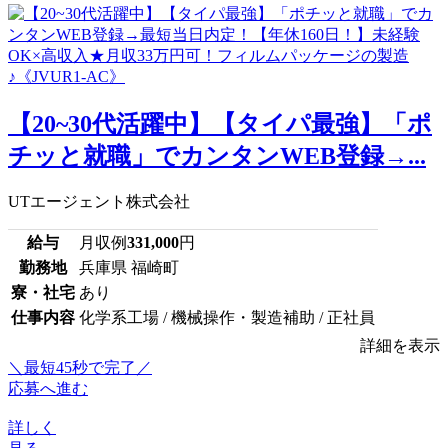
【20~30代活躍中】【タイパ最強】「ポ
チッと就職」でカンタンWEB登録→...
UTエージェント株式会社
給与
月収例
331,000
円
勤務地
兵庫県 福崎町
寮・社宅
あり
仕事内容
化学系工場 / 機械操作・製造補助 / 正社員
詳細を表示
＼最短45秒で完了／
応募へ進む
詳しく