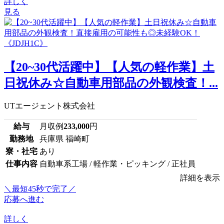
詳しく
見る
【20~30代活躍中】【人気の軽作業】土
日祝休み☆自動車用部品の外観検査！...
UTエージェント株式会社
給与
月収例
233,000
円
勤務地
兵庫県 福崎町
寮・社宅
あり
仕事内容
自動車系工場 / 軽作業・ピッキング / 正社員
詳細を表示
＼最短45秒で完了／
応募へ進む
詳しく