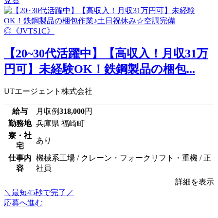
見る
【20~30代活躍中】【高収入！月収31万
円可】未経験OK！鉄鋼製品の梱包...
UTエージェント株式会社
給与
月収例
318,000
円
勤務地
兵庫県 福崎町
寮・社
あり
宅
仕事内
機械系工場 / クレーン・フォークリフト・重機 / 正
容
社員
詳細を表示
＼最短45秒で完了／
応募へ進む