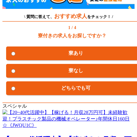
おすすめ求人
\ 質問に答えて、
をチェック！ /
1 / 4
寮付きの求人をお探しですか？
寮あり
寮なし
どちらでも可
スペシャル