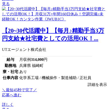
見る
【20~30代活躍中】【毎月♪精勤手当3万
円支給★社宅費としての活用OK！...
UTエージェント株式会社
給与
月収例
314,000
円
勤務地
兵庫県 福崎町
寮・社宅
あり
仕事内容
化学系工場 / 機械操作・製造補助 / 正社員
詳細を表示
＼最短45秒で完了／
応募へ進む
詳しく