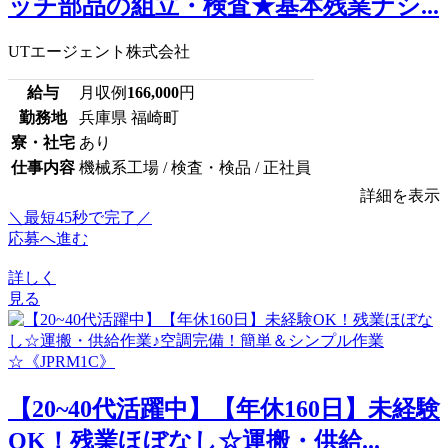
ッチ部品の組立・検査★基本残業ナシ...
UTエージェント株式会社
給与
月収例
166,000
円
勤務地
兵庫県 福崎町
寮・社宅
あり
仕事内容
機械系工場 / 検査・検品 / 正社員
詳細を表示
＼最短45秒で完了／
応募へ進む
詳しく
見る
【20~40代活躍中】【年休160日】未経験
OK！残業ほぼなし☆運搬・供給...