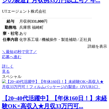
ジの製造】月収例33万円以上可／年...
UTエージェント株式会社
給与
月収例
331,000
円
勤務地
兵庫県 福崎町
寮・社宅
あり
仕事内容
化学系工場 / 機械操作・製造補助 / 正社員
詳細を表示
＼最短45秒で完了／
応募へ進む
詳しく
見る
スペシャル
【20~40代活躍中】【年休160日！】未経
験OK×高収入★月収33万円可...