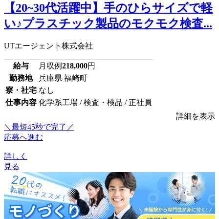
【20~30代活躍中】手のひらサイズで軽
い♪プラスチック製品のモクモク検査...
UTエージェント株式会社
給与
月収例
218,000
円
勤務地
兵庫県 福崎町
寮・社宅
なし
仕事内容
化学系工場 / 検査・検品 / 正社員
詳細を表示
＼最短45秒で完了／
応募へ進む
詳しく
見る