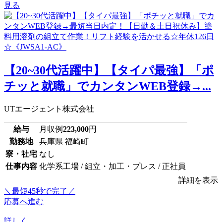
見る
【20~30代活躍中】【タイパ最強】「ポ
チッと就職」でカンタンWEB登録→...
UTエージェント株式会社
給与
月収例
223,000
円
勤務地
兵庫県 福崎町
寮・社宅
なし
仕事内容
化学系工場 / 組立・加工・プレス / 正社員
詳細を表示
＼最短45秒で完了／
応募へ進む
詳しく