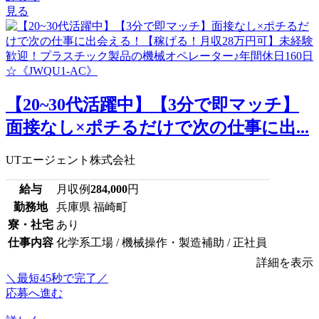
見る
【20~30代活躍中】【3分で即マッチ】
面接なし×ポチるだけで次の仕事に出...
UTエージェント株式会社
給与
月収例
284,000
円
勤務地
兵庫県 福崎町
寮・社宅
あり
仕事内容
化学系工場 / 機械操作・製造補助 / 正社員
詳細を表示
＼最短45秒で完了／
応募へ進む