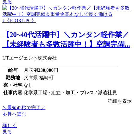
見る
【20~40代活躍中】＼カンタン軽作業／
【未経験者も多数活躍中！】空調完備...
UTエージェント株式会社
給与
月収例
230,000
円
勤務地
兵庫県 福崎町
寮・社宅
なし
仕事内容
化学系工場 / 組立・加工・プレス / 派遣社員
詳細を表示
＼最短45秒で完了／
応募へ進む
詳しく
見る