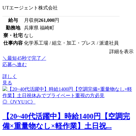
UTエージェント株式会社
給与
月収例
261,000
円
勤務地
兵庫県 福崎町
寮・社宅
なし
仕事内容
化学系工場 / 組立・加工・プレス / 派遣社員
詳細を表示
＼最短45秒で完了／
応募へ進む
詳しく
見る
【20~40代活躍中】時給1400円【空調完
備×重量物なし×軽作業】土日祝...