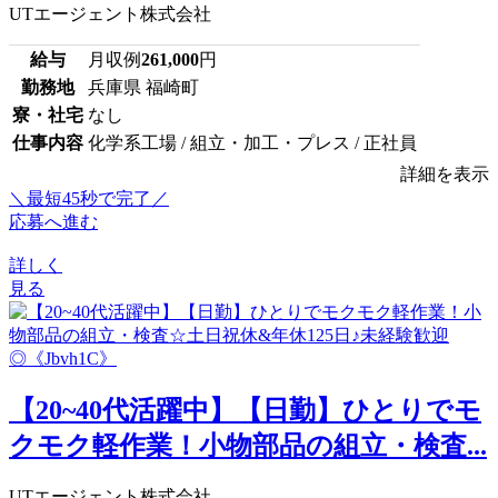
UTエージェント株式会社
給与
月収例
261,000
円
勤務地
兵庫県 福崎町
寮・社宅
なし
仕事内容
化学系工場 / 組立・加工・プレス / 正社員
詳細を表示
＼最短45秒で完了／
応募へ進む
詳しく
見る
【20~40代活躍中】【日勤】ひとりでモ
クモク軽作業！小物部品の組立・検査...
UTエージェント株式会社