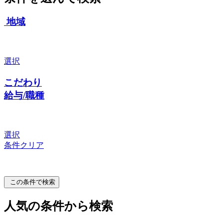
地域
選択
こだわり
給与/職種
選択
条件クリア
この条件で検索
人気の条件から検索