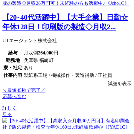
【20~40代活躍中】【大手企業】日勤☆
年休128日！印刷版の製造◇月収2...
UTエージェント株式会社
給与
月収例
264,000
円
勤務地
兵庫県 福崎町
寮・社宅
あり
仕事内容
製紙系工場 / 機械操作・製造補助 / 正社員
詳細を表示
＼最短45秒で完了／
応募へ進む
詳しく
見る