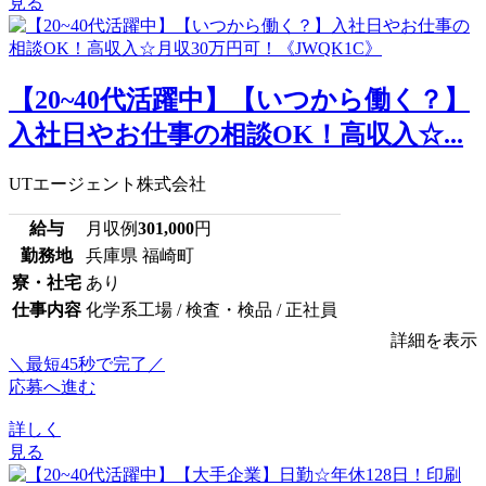
見る
【20~40代活躍中】【いつから働く？】
入社日やお仕事の相談OK！高収入☆...
UTエージェント株式会社
給与
月収例
301,000
円
勤務地
兵庫県 福崎町
寮・社宅
あり
仕事内容
化学系工場 / 検査・検品 / 正社員
詳細を表示
＼最短45秒で完了／
応募へ進む
詳しく
見る