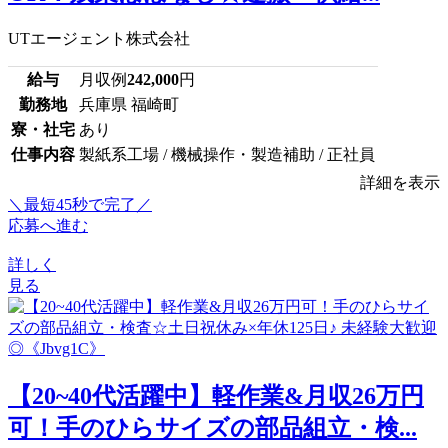
UTエージェント株式会社
給与
月収例
242,000
円
勤務地
兵庫県 福崎町
寮・社宅
あり
仕事内容
製紙系工場 / 機械操作・製造補助 / 正社員
詳細を表示
＼最短45秒で完了／
応募へ進む
詳しく
見る
【20~40代活躍中】軽作業&月収26万円
可！手のひらサイズの部品組立・検...