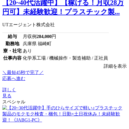
【20~40代活躍中】【稼げる！月収28万
円可】未経験歓迎！プラスチック製...
UTエージェント株式会社
給与
月収例
284,000
円
勤務地
兵庫県 福崎町
寮・社宅
あり
仕事内容
化学系工場 / 機械操作・製造補助 / 正社員
詳細を表示
＼最短45秒で完了／
応募へ進む
詳しく
見る
スペシャル