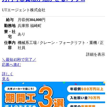
UTエージェント株式会社
給与
月収例
304,000
円
勤務地
兵庫県 福崎町
寮・社
あり
宅
仕事内
機械系工場 / クレーン・フォークリフト・重機 / 正
容
社員
詳細を表示
＼最短45秒で完了／
応募へ進む
詳しく
見る