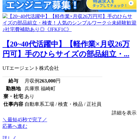
【20~40代活躍中】【軽作業×月収26万
円可】手のひらサイズの部品組立・...
UTエージェント株式会社
給与
月収例
263,000
円
勤務地
兵庫県 福崎町
寮・社宅
あり
仕事内容
自動車系工場 / 検査・検品 / 正社員
詳細を表示
＼最短45秒で完了／
応募へ進む
詳しく