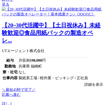
見る
【20~30代活躍中】【土日祝休み】未経
験歓迎◎食品用紙パックの製造オペ
レ...
UTエージェント株式会社
給与
月収例
198,000
円
勤務地
兵庫県 福崎町
寮・社宅
なし
仕事内容
製紙系工場 / 軽作業・ピッキング / 正社員
詳細を表示
＼最短45秒で完了／
応募へ進む
詳しく