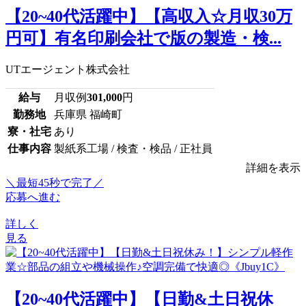
【20~40代活躍中】【高収入☆月収30万
円可】有名印刷会社で版の製造・検...
UTエージェント株式会社
給与
月収例
301,000
円
勤務地
兵庫県 福崎町
寮・社宅
あり
仕事内容
製紙系工場 / 検査・検品 / 正社員
詳細を表示
＼最短45秒で完了／
応募へ進む
詳しく
見る
【20~40代活躍中】【日勤&土日祝休