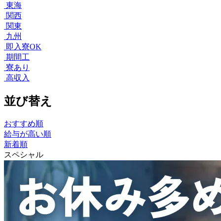
東海
関西
関東
九州
即入寮OK
期間工
寮あり
高収入
並び替え
おすすめ順
給与が高い順
新着順
スペシャル