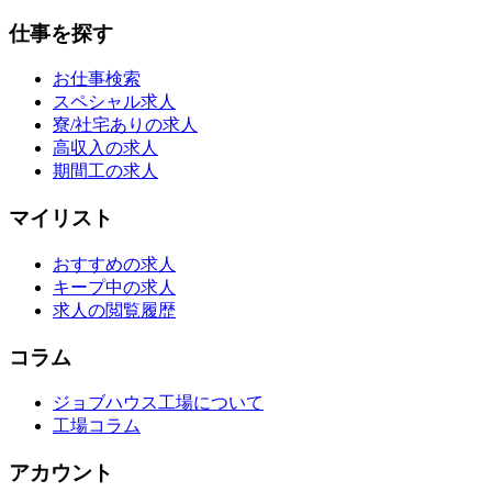
仕事を探す
お仕事検索
スペシャル求人
寮/社宅ありの求人
高収入の求人
期間工の求人
マイリスト
おすすめの求人
キープ中の求人
求人の閲覧履歴
コラム
ジョブハウス工場について
工場コラム
アカウント