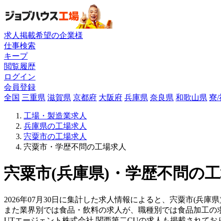
求人掲載希望の企業様
仕事検索
キープ
閲覧履歴
ログイン
会員登録
全国
三重県
滋賀県
京都府
大阪府
兵庫県
奈良県
和歌山県
寮
工場・製造業求人
兵庫県の工場求人
宍粟市の工場求人
宍粟市・学歴不問の工場求人
宍粟市(兵庫県)・学歴不問の工
2026年07月30日に集計した求人情報によると、宍粟市(兵庫県
また業界別では食品・飲料の求人が、職種別では食品加工の
UTエージェント株式会社 関西第二CUの求人も掲載されて