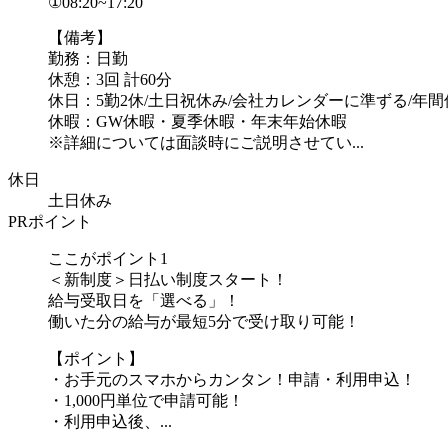
①08:20~17:20
【備考】
勤務：日勤
休憩：3回 計60分
休日：5勤2休/土日祝休み/会社カレンダーに準ずる/年間休
休暇：GW休暇・夏季休暇・年末年始休暇
※詳細については面談時にご説明させてい...
休日
土日休み
PRポイント
ここがポイント1
＜新制度＞日払い制度スタート！
給与受取日を「選べる」！
働いた分の給与が最短5分で受け取り可能！
【ポイント】
・お手元のスマホからカンタン！申請・利用申込！
・1,000円単位で申請可能！
・利用申込後、...