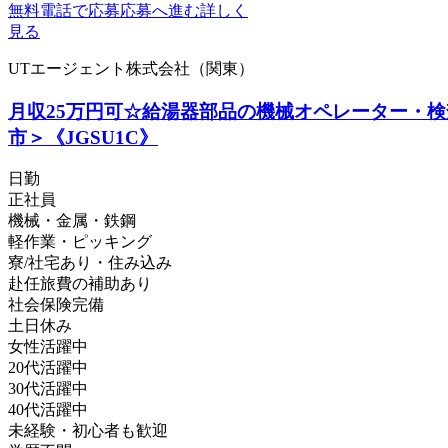
無料電話で応募
応募へ進む
詳しく
見る
UTエージェント株式会社（関東）
月収25万円可☆給湯器部品の機械オペレーター・検
市＞《JGSU1C》
日勤
正社員
機械・金属・鉄鋼
軽作業・ピッキング
寮/社宅あり・住み込み
赴任旅費の補助あり
社会保険完備
土日休み
女性活躍中
20代活躍中
30代活躍中
40代活躍中
未経験・初心者も歓迎