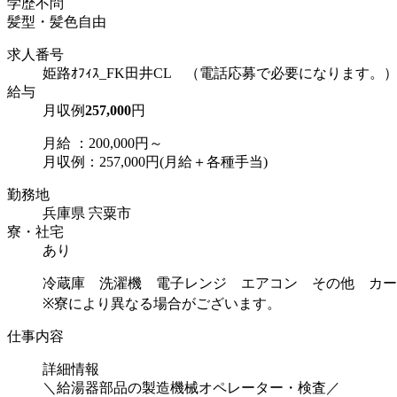
学歴不問
髪型・髪色自由
求人番号
姫路ｵﾌｨｽ_FK田井CL （電話応募で必要になります。
給与
月収例
257,000
円
月給 ：200,000円～
月収例：257,000円(月給＋各種手当)
勤務地
兵庫県 宍粟市
寮・社宅
あり
冷蔵庫 洗濯機 電子レンジ エアコン その他 カー
※寮により異なる場合がございます。
仕事内容
詳細情報
＼給湯器部品の製造機械オペレーター・検査／