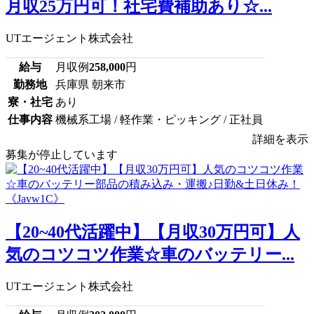
月収25万円可！社宅費補助あり☆...
UTエージェント株式会社
給与
月収例
258,000
円
勤務地
兵庫県 朝来市
寮・社宅
あり
仕事内容
機械系工場 / 軽作業・ピッキング / 正社員
詳細を表示
募集が停止しています
【20~40代活躍中】【月収30万円可】人
気のコツコツ作業☆車のバッテリー...
UTエージェント株式会社