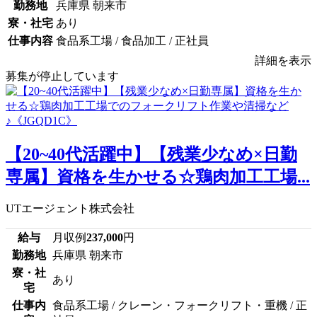
勤務地
兵庫県 朝来市
寮・社宅
あり
仕事内容
食品系工場 / 食品加工 / 正社員
詳細を表示
募集が停止しています
【20~40代活躍中】【残業少なめ×日勤
専属】資格を生かせる☆鶏肉加工工場...
UTエージェント株式会社
給与
月収例
237,000
円
勤務地
兵庫県 朝来市
寮・社
あり
宅
仕事内
食品系工場 / クレーン・フォークリフト・重機 / 正