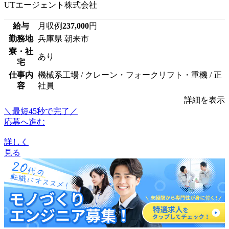
UTエージェント株式会社
給与
月収例
237,000
円
勤務地
兵庫県 朝来市
寮・社
あり
宅
仕事内
機械系工場 / クレーン・フォークリフト・重機 / 正
容
社員
詳細を表示
＼最短45秒で完了／
応募へ進む
詳しく
見る