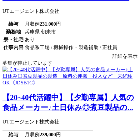
UTエージェント株式会社
給与
月収例
231,000
円
勤務地
兵庫県 朝来市
寮・社宅
あり
仕事内容
食品系工場 / 機械操作・製造補助 / 正社員
詳細を表示
募集が停止しています
【20~40代活躍中】【夕勤専属】人気の
食品メーカー♪土日休み◎煮豆製品の...
UTエージェント株式会社
給与
月収例
239,000
円