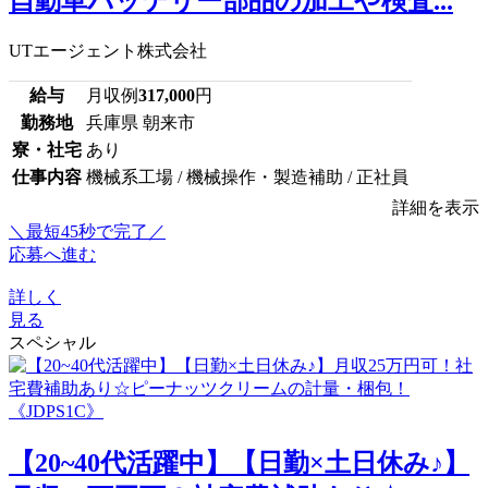
自動車バッテリー部品の加工や検査...
UTエージェント株式会社
給与
月収例
317,000
円
勤務地
兵庫県 朝来市
寮・社宅
あり
仕事内容
機械系工場 / 機械操作・製造補助 / 正社員
詳細を表示
＼最短45秒で完了／
応募へ進む
詳しく
見る
スペシャル
【20~40代活躍中】【日勤×土日休み♪】