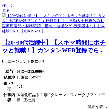
詳しく
見る
【20~30代活躍中】【スキマ時間にポチ
ッと就職！】カンタンWEB登録でら...
UTエージェント株式会社
給与
月収例
215,000
円
勤務地
兵庫県 小野市
寮・社
なし
宅
仕事内
製薬化粧品系工場 / クレーン・フォークリフト・重
容
機 / 正社員
詳細を表示