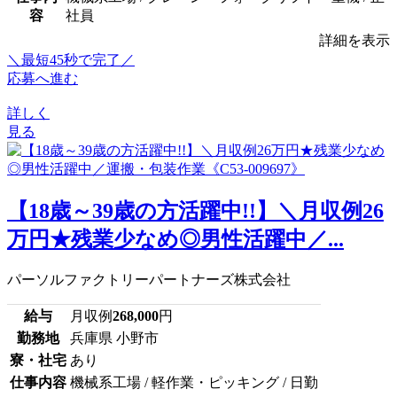
容
社員
詳細を表示
＼最短45秒で完了／
応募へ進む
詳しく
見る
【18歳～39歳の方活躍中!!】＼月収例26
万円★残業少なめ◎男性活躍中／...
パーソルファクトリーパートナーズ株式会社
給与
月収例
268,000
円
勤務地
兵庫県 小野市
寮・社宅
あり
仕事内容
機械系工場 / 軽作業・ピッキング / 日勤