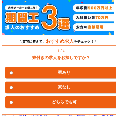
おすすめ求人
\ 質問に答えて、
をチェック！ /
1 / 4
寮付きの求人をお探しですか？
寮あり
寮なし
どちらでも可