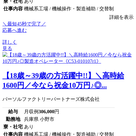
寮・社宅
あり
仕事内容
機械系工場 / 機械操作・製造補助 / 交替制
詳細を表示
＼最短45秒で完了／
応募へ進む
詳しく
見る
【18歳～39歳の方活躍中!!】＼高時給
1600円／今なら祝金10万円♪◎...
パーソルファクトリーパートナーズ株式会社
給与
月収例
306,000
円
勤務地
兵庫県 小野市
寮・社宅
あり
仕事内容
機械系工場 / 機械操作・製造補助 / 交替制