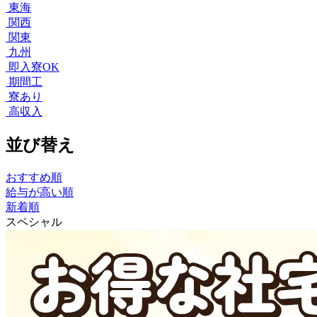
東海
関西
関東
九州
即入寮OK
期間工
寮あり
高収入
並び替え
おすすめ順
給与が高い順
新着順
スペシャル