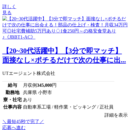
詳しく
見る
【20~30代活躍中】【3分で即マッチ】
面接なし×ポチるだけで次の仕事に出...
UTエージェント株式会社
給与
月収例
345,000
円
勤務地
兵庫県 小野市
寮・社宅
あり
仕事内容
自動車系工場 / 軽作業・ピッキング / 正社員
詳細を表示
＼最短45秒で完了／
応募へ進む