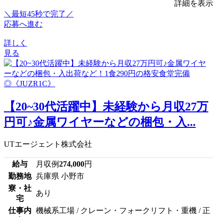
詳細を表示
＼最短45秒で完了／
応募へ進む
詳しく
見る
【20~30代活躍中】未経験から月収27万
円可♪金属ワイヤーなどの梱包・入...
UTエージェント株式会社
給与
月収例
274,000
円
勤務地
兵庫県 小野市
寮・社
あり
宅
仕事内
機械系工場 / クレーン・フォークリフト・重機 / 正