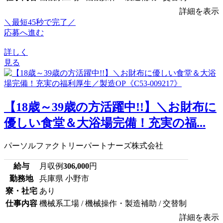
詳細を表示
＼最短45秒で完了／
応募へ進む
詳しく
見る
【18歳～39歳の方活躍中!!】＼お財布に
優しい食堂＆大浴場完備！充実の福...
パーソルファクトリーパートナーズ株式会社
給与
月収例
306,000
円
勤務地
兵庫県 小野市
寮・社宅
あり
仕事内容
機械系工場 / 機械操作・製造補助 / 交替制
詳細を表示