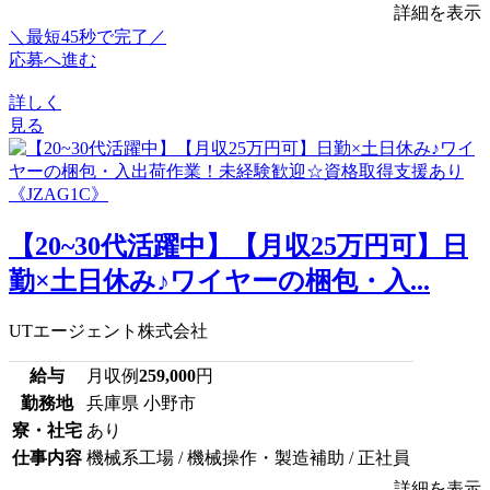
詳細を表示
＼最短45秒で完了／
応募へ進む
詳しく
見る
【20~30代活躍中】【月収25万円可】日
勤×土日休み♪ワイヤーの梱包・入...
UTエージェント株式会社
給与
月収例
259,000
円
勤務地
兵庫県 小野市
寮・社宅
あり
仕事内容
機械系工場 / 機械操作・製造補助 / 正社員
詳細を表示