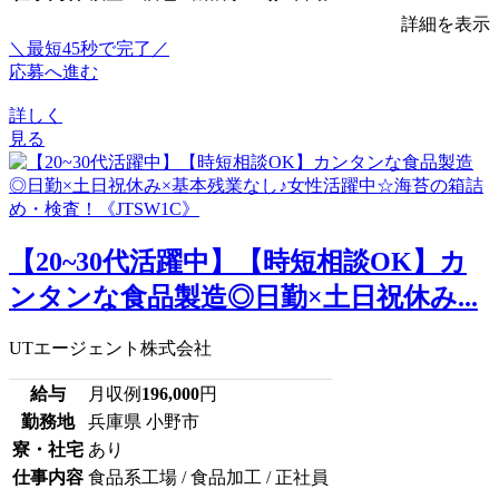
詳細を表示
＼最短45秒で完了／
応募へ進む
詳しく
見る
【20~30代活躍中】【時短相談OK】カ
ンタンな食品製造◎日勤×土日祝休み...
UTエージェント株式会社
給与
月収例
196,000
円
勤務地
兵庫県 小野市
寮・社宅
あり
仕事内容
食品系工場 / 食品加工 / 正社員