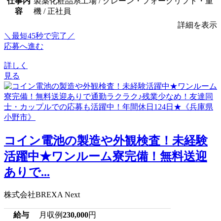
仕事内
製薬化粧品系工場 / クレーン・フォークリフト・重
容
機 / 正社員
詳細を表示
＼最短45秒で完了／
応募へ進む
詳しく
見る
コイン電池の製造や外観検査！未経験
活躍中★ワンルーム寮完備！無料送迎
ありで...
株式会社BREXA Next
給与
月収例
230,000
円