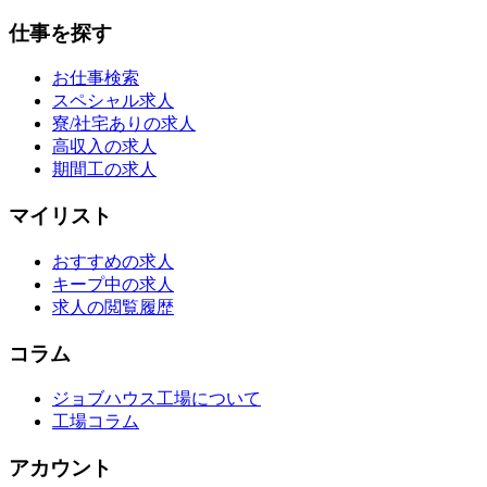
仕事を探す
お仕事検索
スペシャル求人
寮/社宅ありの求人
高収入の求人
期間工の求人
マイリスト
おすすめの求人
キープ中の求人
求人の閲覧履歴
コラム
ジョブハウス工場について
工場コラム
アカウント