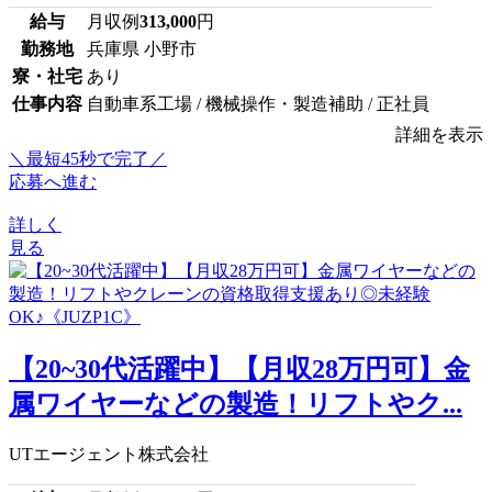
給与
月収例
313,000
円
勤務地
兵庫県 小野市
寮・社宅
あり
仕事内容
自動車系工場 / 機械操作・製造補助 / 正社員
詳細を表示
＼最短45秒で完了／
応募へ進む
詳しく
見る
【20~30代活躍中】【月収28万円可】金
属ワイヤーなどの製造！リフトやク...
UTエージェント株式会社