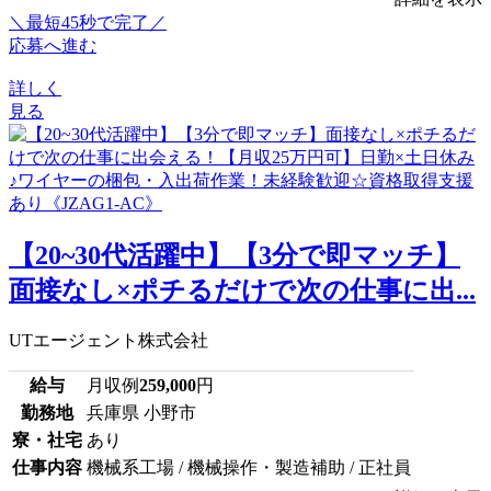
＼最短45秒で完了／
応募へ進む
詳しく
見る
【20~30代活躍中】【3分で即マッチ】
面接なし×ポチるだけで次の仕事に出...
UTエージェント株式会社
給与
月収例
259,000
円
勤務地
兵庫県 小野市
寮・社宅
あり
仕事内容
機械系工場 / 機械操作・製造補助 / 正社員