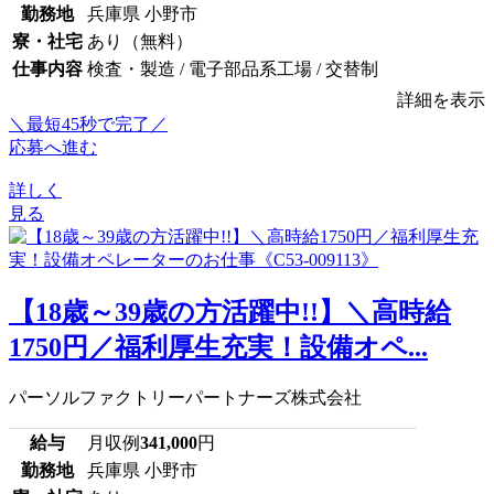
勤務地
兵庫県 小野市
寮・社宅
あり（無料）
仕事内容
検査・製造 / 電子部品系工場 / 交替制
詳細を表示
＼最短45秒で完了／
応募へ進む
詳しく
見る
【18歳～39歳の方活躍中!!】＼高時給
1750円／福利厚生充実！設備オペ...
パーソルファクトリーパートナーズ株式会社
給与
月収例
341,000
円
勤務地
兵庫県 小野市