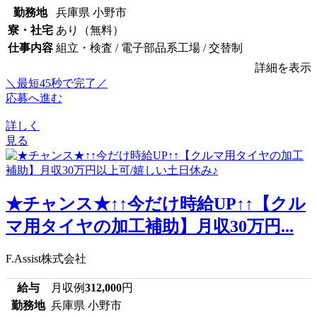
勤務地
兵庫県 小野市
寮・社宅
あり（無料）
仕事内容
組立・検査 / 電子部品系工場 / 交替制
詳細を表示
＼最短45秒で完了／
応募へ進む
詳しく
見る
★チャンス★↑↑今だけ時給UP↑↑【クル
マ用タイヤの加工補助】月収30万円...
F.Assist株式会社
給与
月収例
312,000
円
勤務地
兵庫県 小野市