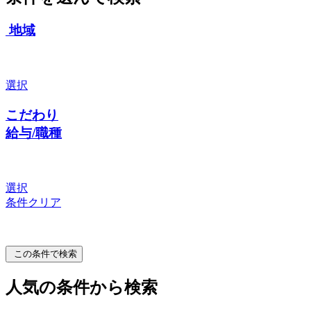
地域
選択
こだわり
給与/職種
選択
条件クリア
この条件で検索
人気の条件から検索