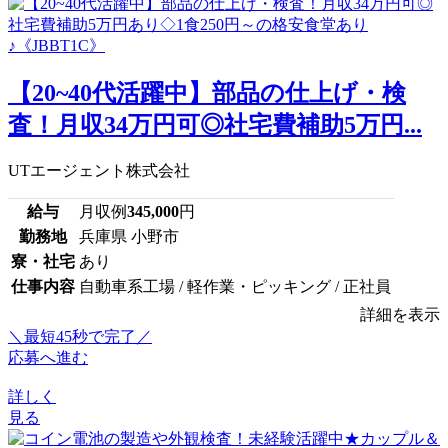
【20~40代活躍中】部品の仕上げ・検
査！月収34万円可◎社宅費補助5万円...
UTエージェント株式会社
給与
月収例
345,000
円
勤務地
兵庫県 小野市
寮・社宅
あり
仕事内容
自動車系工場 / 軽作業・ピッキング / 正社員
詳細を表示
＼最短45秒で完了／
応募へ進む
詳しく
見る