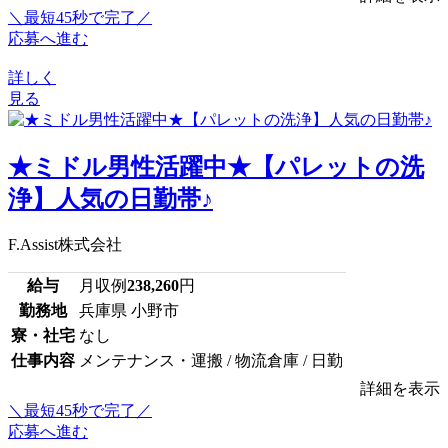
＼最短45秒で完了／
応募へ進む
詳しく
見る
★ミドル男性活躍中★【パレットの洗
浄】人気の日勤帯♪
F.Assist株式会社
給与
月収例
238,260
円
勤務地
兵庫県 小野市
寮・社宅
なし
仕事内容
メンテナンス・運搬 / 物流倉庫 / 日勤
詳細を表示
＼最短45秒で完了／
応募へ進む