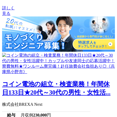
詳しく
見る
コイン電池の組立・検査業務！年間休
日133日★20代～30代の男性・女性活...
株式会社BREXA Next
給与
月収例
230,000
円