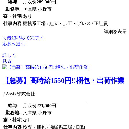
給与
月収例
289,000
円
勤務地
兵庫県 小野市
寮・社宅
あり
仕事内容
機械系工場 / 組立・加工・プレス / 正社員
詳細を表示
＼最短45秒で完了／
応募へ進む
詳しく
見る
【急募】高時給1550円!!梱包・出荷作業
F.Assist株式会社
給与
月収例
271,000
円
勤務地
兵庫県 小野市
寮・社宅
なし
仕事内容
検査・梱包 / 機械系工場 / 日勤