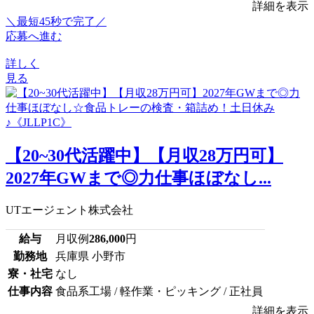
詳細を表示
＼最短45秒で完了／
応募へ進む
詳しく
見る
【20~30代活躍中】【月収28万円可】
2027年GWまで◎力仕事ほぼなし...
UTエージェント株式会社
給与
月収例
286,000
円
勤務地
兵庫県 小野市
寮・社宅
なし
仕事内容
食品系工場 / 軽作業・ピッキング / 正社員
詳細を表示