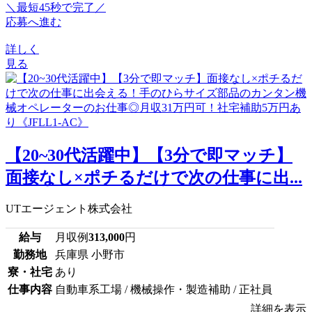
＼最短45秒で完了／
応募へ進む
詳しく
見る
【20~30代活躍中】【3分で即マッチ】
面接なし×ポチるだけで次の仕事に出...
UTエージェント株式会社
給与
月収例
313,000
円
勤務地
兵庫県 小野市
寮・社宅
あり
仕事内容
自動車系工場 / 機械操作・製造補助 / 正社員
詳細を表示