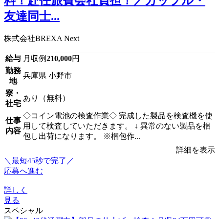
料！赴任旅費会社負担！／カップル・
友達同士...
株式会社BREXA Next
給与
月収例
210,000
円
勤務
兵庫県 小野市
地
寮・
あり（無料）
社宅
◇コイン電池の検査作業◇ 完成した製品を検査機を使
仕事
用して検査していただきます。 ↓ 異常のない製品を梱
内容
包し出荷になります。 ※梱包作...
詳細を表示
＼最短45秒で完了／
応募へ進む
詳しく
見る
スペシャル