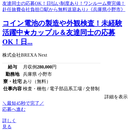
コイン電池の製造や外観検査！未経験
活躍中★カップル＆友達同士の応募
OK！日...
株式会社BREXA Next
給与
月収例
280,000
円
勤務地
兵庫県 小野市
寮・社宅
あり（無料）
仕事内容
検査・梱包 / 電子部品系工場 / 交替制
詳細を表示
＼最短45秒で完了／
応募へ進む
詳しく
見る