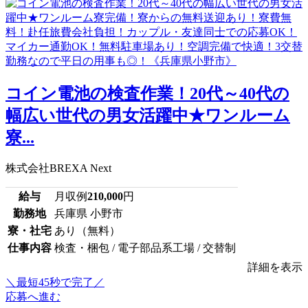
コイン電池の検査作業！20代～40代の
幅広い世代の男女活躍中★ワンルーム
寮...
株式会社BREXA Next
給与
月収例
210,000
円
勤務地
兵庫県 小野市
寮・社宅
あり（無料）
仕事内容
検査・梱包 / 電子部品系工場 / 交替制
詳細を表示
＼最短45秒で完了／
応募へ進む