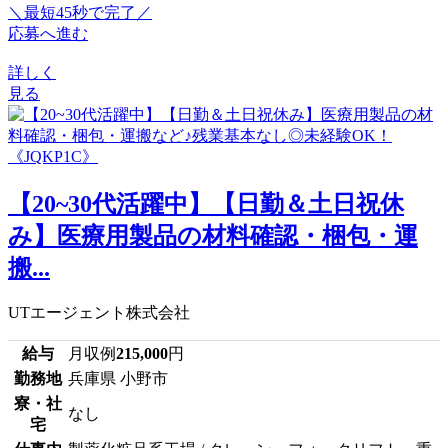
＼最短45秒で完了／
応募へ進む
詳しく
見る
【20~30代活躍中】【日勤＆土日祝休
み】医療用製品の材料確認・梱包・運
搬...
UTエージェント株式会社
給与
月収例
215,000
円
勤務地
兵庫県 小野市
寮・社
なし
宅