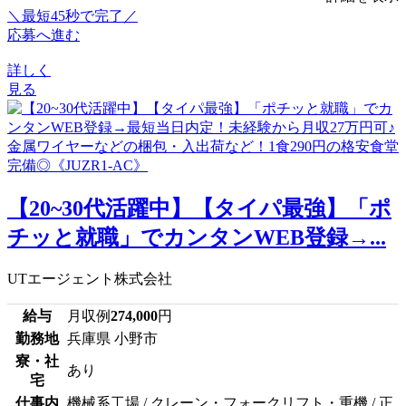
＼最短45秒で完了／
応募へ進む
詳しく
見る
【20~30代活躍中】【タイパ最強】「ポ
チッと就職」でカンタンWEB登録→...
UTエージェント株式会社
給与
月収例
274,000
円
勤務地
兵庫県 小野市
寮・社
あり
宅
仕事内
機械系工場 / クレーン・フォークリフト・重機 / 正