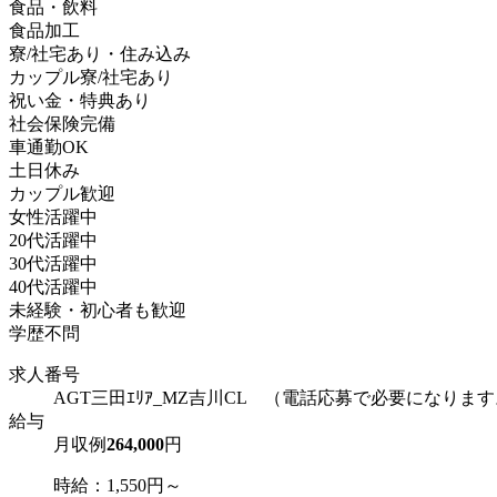
食品・飲料
食品加工
寮/社宅あり・住み込み
カップル寮/社宅あり
祝い金・特典あり
社会保険完備
車通勤OK
土日休み
カップル歓迎
女性活躍中
20代活躍中
30代活躍中
40代活躍中
未経験・初心者も歓迎
学歴不問
求人番号
AGT三田ｴﾘｱ_MZ吉川CL （電話応募で必要になりま
給与
月収例
264,000
円
時給：1,550円～