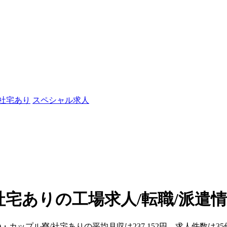
/社宅あり
スペシャル求人
社宅ありの工場求人/転職/派遣
)・カップル寮/社宅ありの平均月収は237,152円、求人件数は3