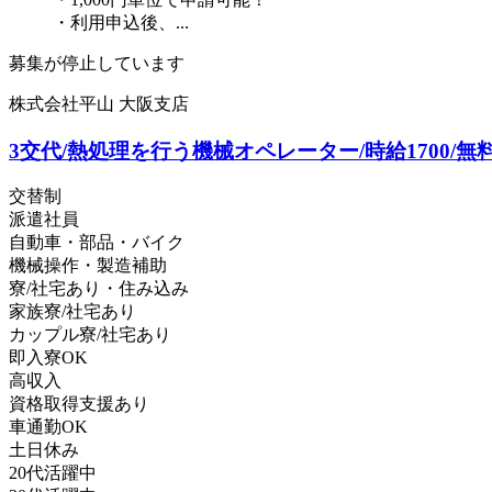
・利用申込後、...
募集が停止しています
株式会社平山 大阪支店
3交代/熱処理を行う機械オペレーター/時給1700/無
交替制
派遣社員
自動車・部品・バイク
機械操作・製造補助
寮/社宅あり・住み込み
家族寮/社宅あり
カップル寮/社宅あり
即入寮OK
高収入
資格取得支援あり
車通勤OK
土日休み
20代活躍中