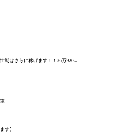
期はさらに稼げます！！36万920...
車
ます】