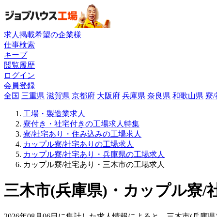
求人掲載希望の企業様
仕事検索
キープ
閲覧履歴
ログイン
会員登録
全国
三重県
滋賀県
京都府
大阪府
兵庫県
奈良県
和歌山県
寮
工場・製造業求人
寮付き・社宅付きの工場求人特集
寮/社宅あり・住み込みの工場求人
カップル寮/社宅ありの工場求人
カップル寮/社宅あり・兵庫県の工場求人
カップル寮/社宅あり・三木市の工場求人
三木市(兵庫県)・カップル寮/
2026年08月06日に集計した求人情報によると、三木市(兵庫県