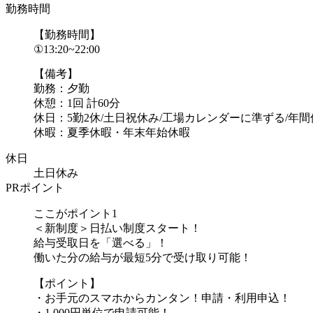
勤務時間
【勤務時間】
①13:20~22:00
【備考】
勤務：夕勤
休憩：1回 計60分
休日：5勤2休/土日祝休み/工場カレンダーに準ずる/年間休
休暇：夏季休暇・年末年始休暇
休日
土日休み
PRポイント
ここがポイント1
＜新制度＞日払い制度スタート！
給与受取日を「選べる」！
働いた分の給与が最短5分で受け取り可能！
【ポイント】
・お手元のスマホからカンタン！申請・利用申込！
・1,000円単位で申請可能！