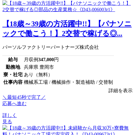
【18歳～39歳の方活躍中!!】【パナソニ
ックで働こう！】2交替で稼げる◎...
パーソルファクトリーパートナーズ株式会社
給与
月収例
347,000
円
勤務地
兵庫県 豊岡市
寮・社宅
あり（無料）
仕事内容
機械系工場 / 機械操作・製造補助 / 交替制
詳細を表示
＼最短45秒で完了／
応募へ進む
詳しく
見る