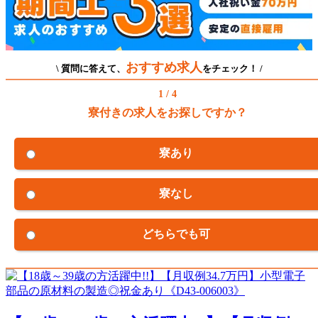
おすすめ求人
\ 質問に答えて、
をチェック！ /
1 / 4
寮付きの求人をお探しですか？
寮あり
寮なし
どちらでも可