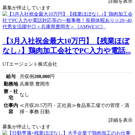
詳細を表示
募集が停止しています
【3月入社祝金最大10万円】【残業ほぼ
なし♪】鶏肉加工会社でPC入力や電話...
UTエージェント株式会社
給与
月収例
208,000
円
勤務地
兵庫県 豊岡市
寮・社
なし
宅
仕事内
≪月収20.5万円・正社員≫食品系工場での管理・清
容
掃・事務 日勤
詳細を表示
募集が停止しています