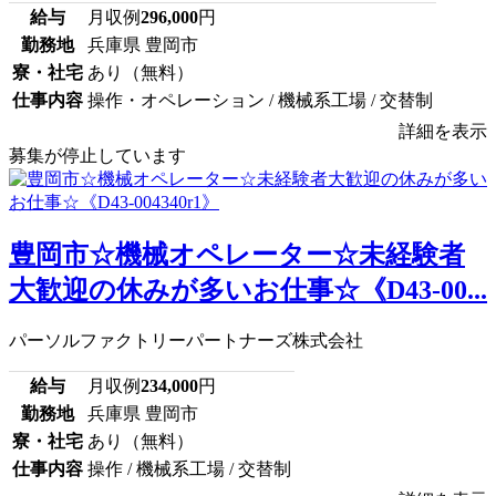
給与
月収例
296,000
円
勤務地
兵庫県 豊岡市
寮・社宅
あり（無料）
仕事内容
操作・オペレーション / 機械系工場 / 交替制
詳細を表示
募集が停止しています
豊岡市☆機械オペレーター☆未経験者
大歓迎の休みが多いお仕事☆《D43-00...
パーソルファクトリーパートナーズ株式会社
給与
月収例
234,000
円
勤務地
兵庫県 豊岡市
寮・社宅
あり（無料）
仕事内容
操作 / 機械系工場 / 交替制