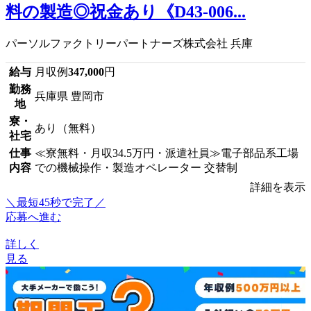
料の製造◎祝金あり《D43-006...
パーソルファクトリーパートナーズ株式会社 兵庫
給与
月収例
347,000
円
勤務
兵庫県 豊岡市
地
寮・
あり（無料）
社宅
仕事
≪寮無料・月収34.5万円・派遣社員≫電子部品系工場
内容
での機械操作・製造オペレーター 交替制
詳細を表示
＼最短45秒で完了／
応募へ進む
詳しく
見る