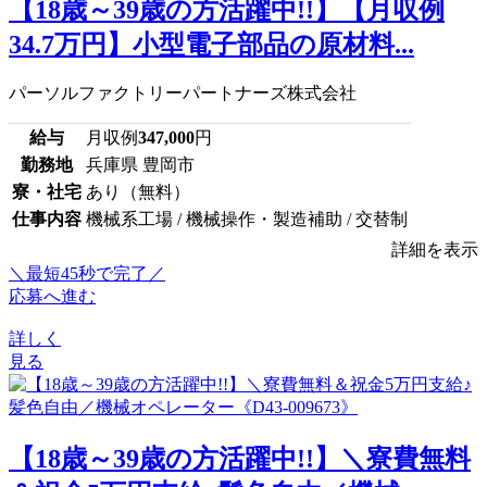
【18歳～39歳の方活躍中!!】【月収例
34.7万円】小型電子部品の原材料...
パーソルファクトリーパートナーズ株式会社
給与
月収例
347,000
円
勤務地
兵庫県 豊岡市
寮・社宅
あり（無料）
仕事内容
機械系工場 / 機械操作・製造補助 / 交替制
詳細を表示
＼最短45秒で完了／
応募へ進む
詳しく
見る
【18歳～39歳の方活躍中!!】＼寮費無料