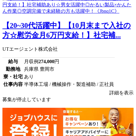
【20~30代活躍中】【10月末まで入社の
方☆慰労金月6万円支給！】社宅補...
UTエージェント株式会社
給与
月収例
274,000
円
勤務地
兵庫県 豊岡市
寮・社宅
あり
仕事内容
半導体工場 / 機械操作・製造補助 / 正社員
詳細を表示
募集が停止しています