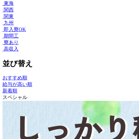
東海
関西
関東
九州
即入寮OK
期間工
寮あり
高収入
並び替え
おすすめ順
給与が高い順
新着順
スペシャル