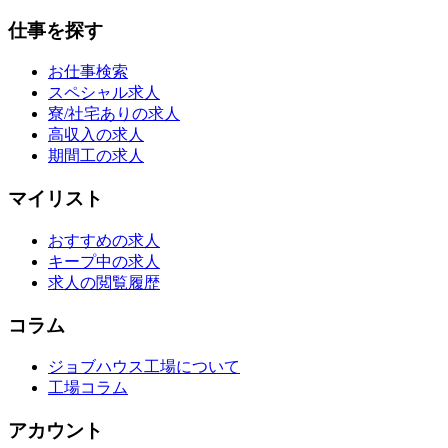
仕事を探す
お仕事検索
スペシャル求人
寮/社宅ありの求人
高収入の求人
期間工の求人
マイリスト
おすすめの求人
キープ中の求人
求人の閲覧履歴
コラム
ジョブハウス工場について
工場コラム
アカウント