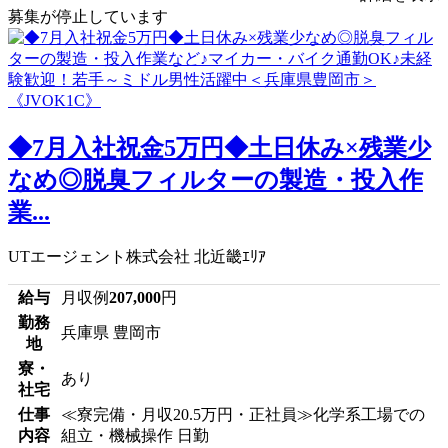
募集が停止しています
◆7月入社祝金5万円◆土日休み×残業少
なめ◎脱臭フィルターの製造・投入作
業...
UTエージェント株式会社 北近畿ｴﾘｱ
給与
月収例
207,000
円
勤務
兵庫県 豊岡市
地
寮・
あり
社宅
仕事
≪寮完備・月収20.5万円・正社員≫化学系工場での
内容
組立・機械操作 日勤