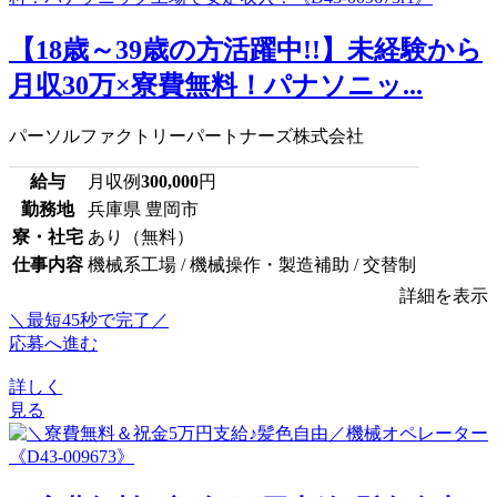
【18歳～39歳の方活躍中!!】未経験から
月収30万×寮費無料！パナソニッ...
パーソルファクトリーパートナーズ株式会社
給与
月収例
300,000
円
勤務地
兵庫県 豊岡市
寮・社宅
あり（無料）
仕事内容
機械系工場 / 機械操作・製造補助 / 交替制
詳細を表示
＼最短45秒で完了／
応募へ進む
詳しく
見る