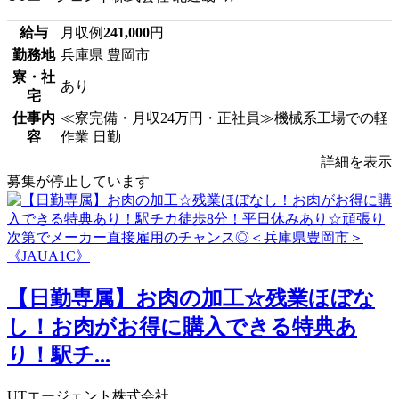
給与
月収例
241,000
円
勤務地
兵庫県 豊岡市
寮・社
あり
宅
仕事内
≪寮完備・月収24万円・正社員≫機械系工場での軽
容
作業 日勤
詳細を表示
募集が停止しています
【日勤専属】お肉の加工☆残業ほぼな
し！お肉がお得に購入できる特典あ
り！駅チ...
UTエージェント株式会社