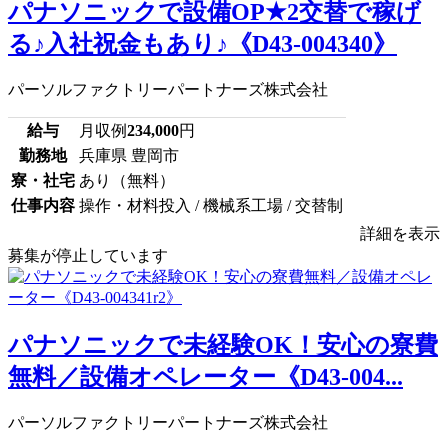
パナソニックで設備OP★2交替で稼げ
る♪入社祝金もあり♪《D43-004340》
パーソルファクトリーパートナーズ株式会社
給与
月収例
234,000
円
勤務地
兵庫県 豊岡市
寮・社宅
あり（無料）
仕事内容
操作・材料投入 / 機械系工場 / 交替制
詳細を表示
募集が停止しています
パナソニックで未経験OK！安心の寮費
無料／設備オペレーター《D43-004...
パーソルファクトリーパートナーズ株式会社