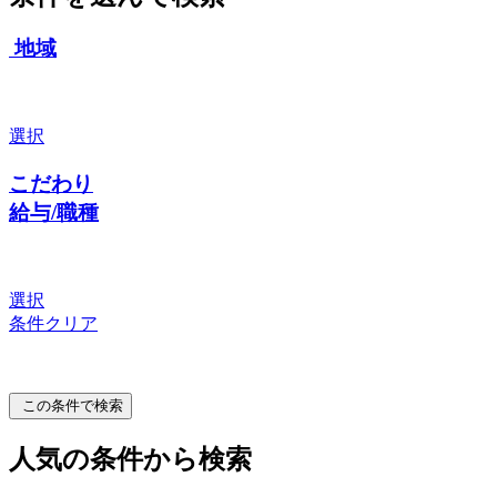
地域
選択
こだわり
給与/職種
選択
条件クリア
この条件で検索
人気の条件から検索