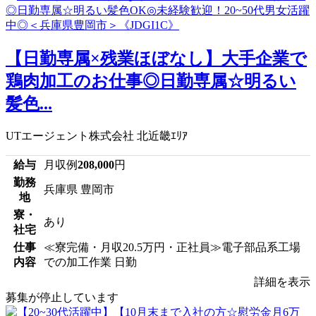
【日勤専属×残業ほぼなし】大手企業で
鶏肉加工のお仕事◎日勤専属☆明るい
髪色...
UTエージェント株式会社 北近畿ｴﾘｱ
給与
月収例
208,000
円
勤務
兵庫県 豊岡市
地
寮・
あり
社宅
仕事
≪寮完備・月収20.5万円・正社員≫電子部品系工場
内容
での加工作業 日勤
詳細を表示
募集が停止しています