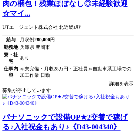
肉の梱包！残業ほぼなし◎未経験歓迎
☆マイ...
UTエージェント株式会社 北近畿ｴﾘｱ
給与
月収例
280,000
円
勤務地
兵庫県 豊岡市
寮・社
あり
宅
仕事内
≪寮完備・月収28万円・正社員≫自動車系工場での
容
加工作業 日勤
詳細を表示
募集が停止しています
パナソニックで設備OP★2交替で稼げ
る♪入社祝金もあり♪《D43-004340》