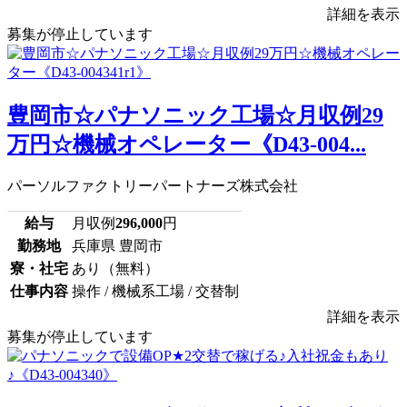
詳細を表示
募集が停止しています
豊岡市☆パナソニック工場☆月収例29
万円☆機械オペレーター《D43-004...
パーソルファクトリーパートナーズ株式会社
給与
月収例
296,000
円
勤務地
兵庫県 豊岡市
寮・社宅
あり（無料）
仕事内容
操作 / 機械系工場 / 交替制
詳細を表示
募集が停止しています