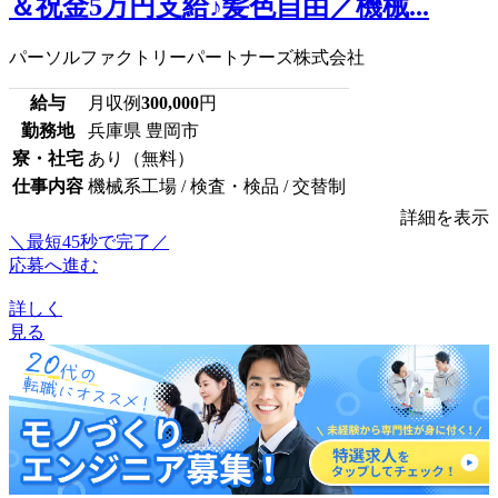
＆祝金5万円支給♪髪色自由／機械...
パーソルファクトリーパートナーズ株式会社
給与
月収例
300,000
円
勤務地
兵庫県 豊岡市
寮・社宅
あり（無料）
仕事内容
機械系工場 / 検査・検品 / 交替制
詳細を表示
＼最短45秒で完了／
応募へ進む
詳しく
見る