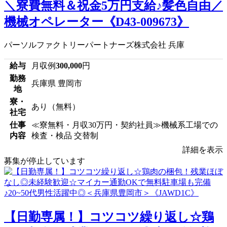
＼寮費無料＆祝金5万円支給♪髪色自由／
機械オペレーター《D43-009673》
パーソルファクトリーパートナーズ株式会社 兵庫
給与
月収例
300,000
円
勤務
兵庫県 豊岡市
地
寮・
あり（無料）
社宅
仕事
≪寮無料・月収30万円・契約社員≫機械系工場での
内容
検査・検品 交替制
詳細を表示
募集が停止しています
【日勤専属！】コツコツ繰り返し☆鶏