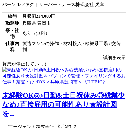
パーソルファクトリーパートナーズ株式会社 兵庫
給与
月収例
234,000
円
勤務地
兵庫県 豊岡市
寮・社
あり（無料）
宅
仕事内
製造マシンの操作・材料投入 / 機械系工場 / 交替
容
制
詳細を表示
募集が停止しています
未経験OK◎♪日勤&土日祝休み◎残業少
なめ♪直接雇用の可能性あり★設計図
を...
UTエージェント株式会社 北近畿ｴﾘｱ