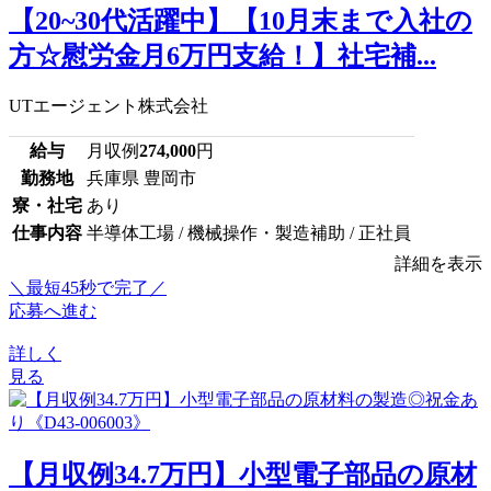
【20~30代活躍中】【10月末まで入社の
方☆慰労金月6万円支給！】社宅補...
UTエージェント株式会社
給与
月収例
274,000
円
勤務地
兵庫県 豊岡市
寮・社宅
あり
仕事内容
半導体工場 / 機械操作・製造補助 / 正社員
詳細を表示
＼最短45秒で完了／
応募へ進む
詳しく
見る
【月収例34.7万円】小型電子部品の原材