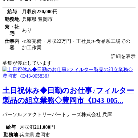
給与
月収例
220,000
円
勤務地
兵庫県 豊岡市
寮・社
あり
宅
仕事内
≪寮完備・月収22万円・正社員≫食品系工場での
容
加工作業
詳細を表示
募集が停止しています
土日祝休み◆日勤のお仕事♪フィルター
製品の組立業務◇豊岡市《D43-005...
パーソルファクトリーパートナーズ株式会社 兵庫
給与
月収例
211,000
円
勤務地
兵庫県 豊岡市