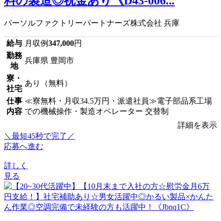
料の製造◎祝金あり《D43-006...
パーソルファクトリーパートナーズ株式会社 兵庫
給与
月収例
347,000
円
勤務
兵庫県 豊岡市
地
寮・
あり（無料）
社宅
仕事
≪寮無料・月収34.5万円・派遣社員≫電子部品系工場
内容
での機械操作・製造オペレーター 交替制
詳細を表示
＼最短45秒で完了／
応募へ進む
詳しく
見る