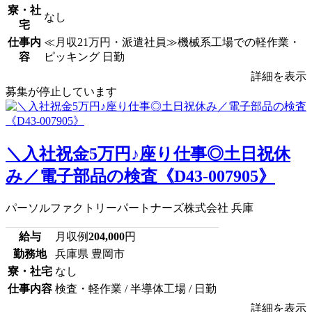
寮・社
なし
宅
仕事内
≪月収21万円・派遣社員≫機械系工場での軽作業・
容
ピッキング 日勤
詳細を表示
募集が停止しています
＼入社祝金5万円♪座り仕事◎土日祝休
み／電子部品の検査《D43-007905》
パーソルファクトリーパートナーズ株式会社 兵庫
給与
月収例
204,000
円
勤務地
兵庫県 豊岡市
寮・社宅
なし
仕事内容
検査・軽作業 / 半導体工場 / 日勤
詳細を表示