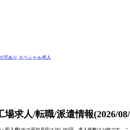
/社宅あり
スペシャル求人
工場求人/転職/派遣情報
(2026/0
府)・即入寮OKの平均月収は285,285円、求人件数は24件です