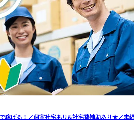
属で稼げる！／個室社宅あり&社宅費補助あり★／未