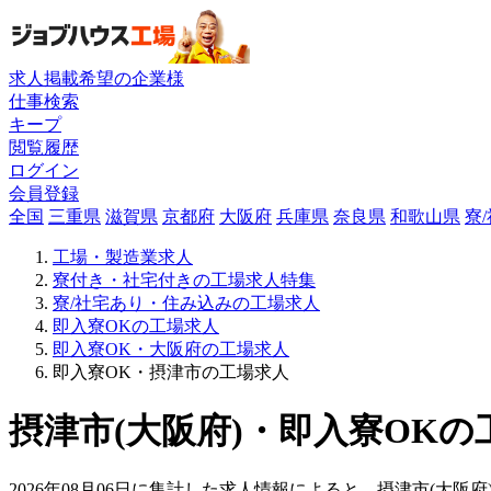
求人掲載希望の企業様
仕事検索
キープ
閲覧履歴
ログイン
会員登録
全国
三重県
滋賀県
京都府
大阪府
兵庫県
奈良県
和歌山県
寮
工場・製造業求人
寮付き・社宅付きの工場求人特集
寮/社宅あり・住み込みの工場求人
即入寮OKの工場求人
即入寮OK・大阪府の工場求人
即入寮OK・摂津市の工場求人
摂津市(大阪府)・即入寮OKの
2026年08月06日に集計した求人情報によると、摂津市(大阪