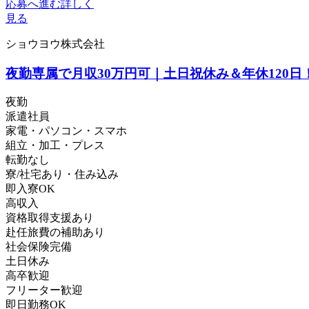
応募へ進む
詳しく
見る
ショウヨウ株式会社
夜勤専属で月収30万円可｜土日祝休み＆年休120
夜勤
派遣社員
家電・パソコン・スマホ
組立・加工・プレス
転勤なし
寮/社宅あり・住み込み
即入寮OK
高収入
資格取得支援あり
赴任旅費の補助あり
社会保険完備
土日休み
高卒歓迎
フリーター歓迎
即日勤務OK