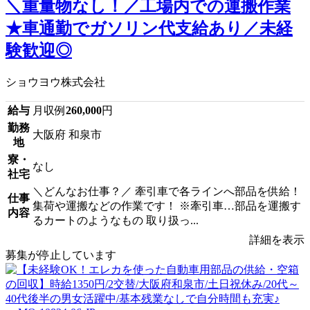
＼重量物なし！／工場内での運搬作業
★車通勤でガソリン代支給あり／未経
験歓迎◎
ショウヨウ株式会社
給与
月収例
260,000
円
勤務
大阪府 和泉市
地
寮・
なし
社宅
＼どんなお仕事？／ 牽引車で各ラインへ部品を供給！
仕事
集荷や運搬などの作業です！ ※牽引車…部品を運搬す
内容
るカートのようなもの 取り扱っ...
詳細を表示
募集が停止しています