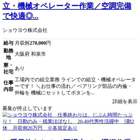
立・機械オペレーター作業／空調完備
で快適◎...
ショウヨウ株式会社
給与
月収例
270,000
円
勤務
大阪府 和泉市
地
寮・
あり
社宅
工場内での組立業務 ラインでの組立・機械オペレータ
仕事
ーです！ ＼お仕事の流れ／ ベアリング部品の内倫・
内容
外輪を 機械にセットしてボタンを...
詳細を表示
募集が停止しています