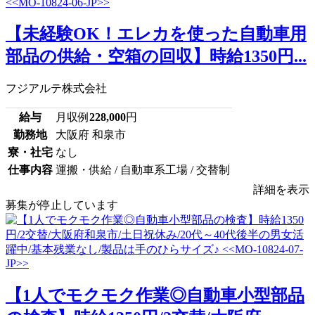
【未経験OK！エレカを使った自動車用
部品の供給・空箱の回収】時給1350円...
フジアルテ株式会社
給与
月収例
228,000
円
勤務地
大阪府 和泉市
寮・社宅
なし
仕事内容
運搬・供給 / 自動車系工場 / 交替制
詳細を表示
募集が停止しています
【1人でモクモク作業◎自動車小型部品