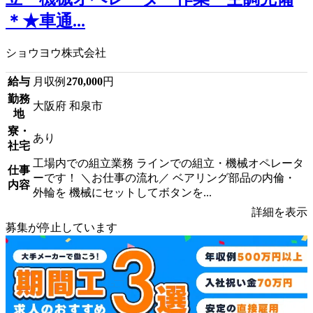
＊★車通...
ショウヨウ株式会社
給与
月収例
270,000
円
勤務
大阪府 和泉市
地
寮・
あり
社宅
工場内での組立業務 ラインでの組立・機械オペレータ
仕事
ーです！ ＼お仕事の流れ／ ベアリング部品の内倫・
内容
外輪を 機械にセットしてボタンを...
詳細を表示
募集が停止しています