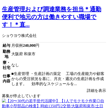
生産管理および調達業務を担当＊通勤
便利で地元の方は働きやすい職場で
す！＊直...
ショウヨウ株式会社
給与
月収例
240,000
円
勤務
大阪府 和泉市
地
寮・
なし
社宅
■生産管理 ・生産計画の策定 工場の生産能力や顧客
仕事
からの受注状況を基に、月次・週次の生産計画を作成
内容
します。 効率的なスケジュールを...
詳細を表示
募集が停止しています