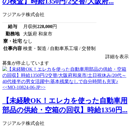
の検査】時給1350円/2交替/大阪府...
フジアルテ株式会社
給与
月収例
228,000
円
勤務地
大阪府 和泉市
寮・社宅
なし
仕事内容
検査・製造 / 自動車系工場 / 交替制
詳細を表示
募集が停止しています
【未経験OK！エレカを使った自動車用
部品の供給・空箱の回収】時給1350円...
フジアルテ株式会社