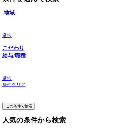
地域
選択
こだわり
給与/職種
選択
条件クリア
この条件で検索
人気の条件から検索