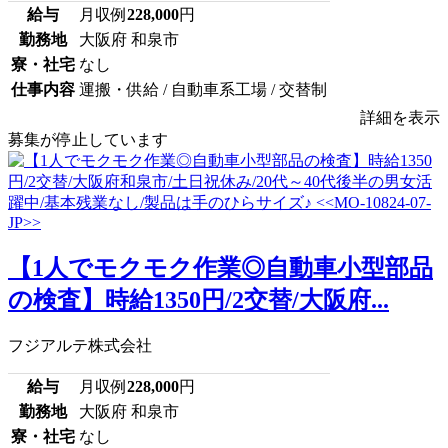
給与
月収例
228,000
円
勤務地
大阪府 和泉市
寮・社宅
なし
仕事内容
運搬・供給 / 自動車系工場 / 交替制
詳細を表示
募集が停止しています
【1人でモクモク作業◎自動車小型部品
の検査】時給1350円/2交替/大阪府...
フジアルテ株式会社
給与
月収例
228,000
円
勤務地
大阪府 和泉市
寮・社宅
なし