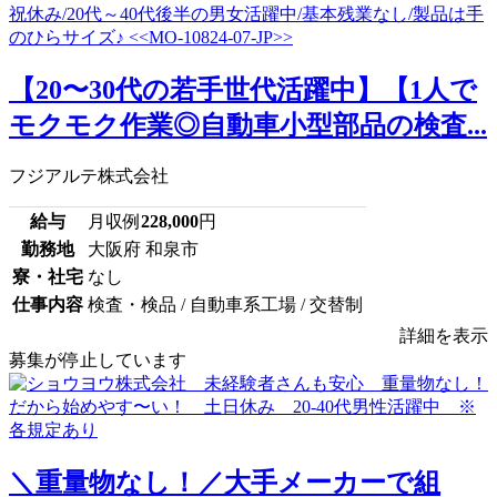
【20〜30代の若手世代活躍中】【1人で
モクモク作業◎自動車小型部品の検査...
フジアルテ株式会社
給与
月収例
228,000
円
勤務地
大阪府 和泉市
寮・社宅
なし
仕事内容
検査・検品 / 自動車系工場 / 交替制
詳細を表示
募集が停止しています
＼重量物なし！／大手メーカーで組