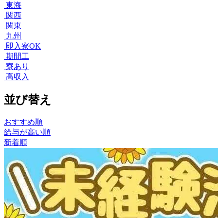
東海
関西
関東
九州
即入寮OK
期間工
寮あり
高収入
並び替え
おすすめ順
給与が高い順
新着順