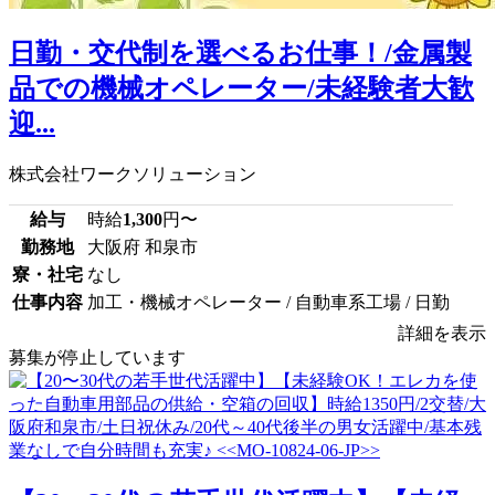
日勤・交代制を選べるお仕事！/金属製
品での機械オペレーター/未経験者大歓
迎...
株式会社ワークソリューション
給与
時給
1,300
円〜
勤務地
大阪府 和泉市
寮・社宅
なし
仕事内容
加工・機械オペレーター / 自動車系工場 / 日勤
詳細を表示
募集が停止しています