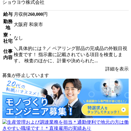
ショウヨウ株式会社
給与
月収例
260,000
円
勤務
大阪府 和泉市
地
寮・
なし
社宅
＼具体的には？／ ベアリング部品の完成品の外観目視
仕事
検査です！ 指示書に記載されている項目を検査しま
内容
す。 検査のほかに、計量や決められた...
詳細を表示
募集が停止しています