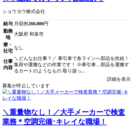
ショウヨウ株式会社
給与
月収例
260,000
円
勤務
大阪府 和泉市
地
寮・
なし
社宅
＼どんなお仕事？／ 牽引車で各ラインへ部品を供給！
仕事
集荷や運搬などの作業です！ ※牽引車…部品を運搬す
内容
るカートのようなもの 取り扱っ...
詳細を表示
募集が停止しています
＼重量物なし！／大手メーカーで検査
業務＊空調完備･キレイな職場！