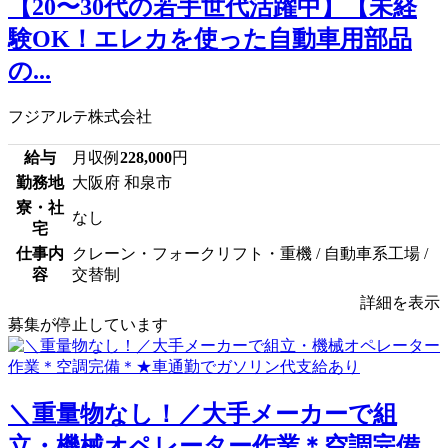
【20〜30代の若手世代活躍中】【未経
験OK！エレカを使った自動車用部品
の...
フジアルテ株式会社
給与
月収例
228,000
円
勤務地
大阪府 和泉市
寮・社
なし
宅
仕事内
クレーン・フォークリフト・重機 / 自動車系工場 /
容
交替制
詳細を表示
募集が停止しています
＼重量物なし！／大手メーカーで組
立・機械オペレーター作業＊空調完備